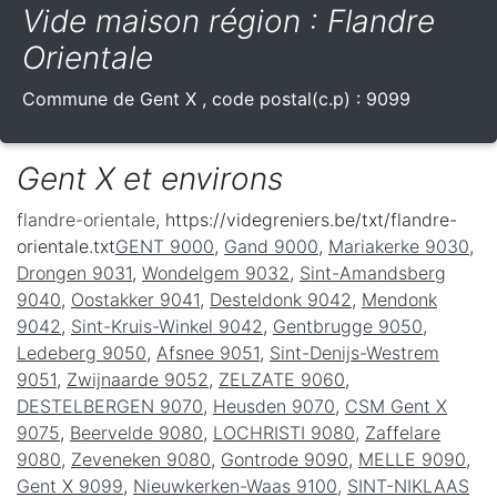
Vide maison région : Flandre
Orientale
Commune de
Gent X
, code postal(c.p) :
9099
Gent X et environs
flandre-orientale
, https://videgreniers.be/txt/flandre-
orientale.txt
GENT 9000
,
Gand 9000
,
Mariakerke 9030
,
Drongen 9031
,
Wondelgem 9032
,
Sint-Amandsberg
9040
,
Oostakker 9041
,
Desteldonk 9042
,
Mendonk
9042
,
Sint-Kruis-Winkel 9042
,
Gentbrugge 9050
,
Ledeberg 9050
,
Afsnee 9051
,
Sint-Denijs-Westrem
9051
,
Zwijnaarde 9052
,
ZELZATE 9060
,
DESTELBERGEN 9070
,
Heusden 9070
,
CSM Gent X
9075
,
Beervelde 9080
,
LOCHRISTI 9080
,
Zaffelare
9080
,
Zeveneken 9080
,
Gontrode 9090
,
MELLE 9090
,
Gent X 9099
,
Nieuwkerken-Waas 9100
,
SINT-NIKLAAS