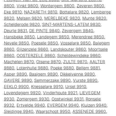
9800
,
Vinkt 9800
,
Wontergem 9800
,
Zeveren 9800
,
Eke 9810
,
NAZARETH 9810
,
Bottelare 9820
,
Lemberge
9820
,
Melsen 9820
,
MERELBEKE 9820
,
Munte 9820
,
Schelderode 9820
,
SINT-MARTENS-LATEM 9830
,
Deurle 9831
,
DE PINTE 9840
,
Zevergem 9840
,
Hansbeke 9850
,
Landegem 9850
,
Merendree 9850
,
Nevele 9850
,
Poesele 9850
,
Vosselare 9850
,
Balegem
9860
,
Gijzenzele 9860
,
Landskouter 9860
,
Moortsele
9860
,
OOSTERZELE 9860
,
Scheldewindeke 9860
,
Machelen 9870
,
Olsene 9870
,
ZULTE 9870
,
AALTER
9880
,
Lotenhulle 9880
,
Poeke 9880
,
Bellem 9881
,
Asper 9890
,
Baaigem 9890
,
Dikkelvenne 9890
,
GAVERE 9890
,
Semmerzake 9890
,
Vurste 9890
,
EEKLO 9900
,
Knesselare 9910
,
Ursel 9910
,
Lovendegem 9920
,
Vinderhoute 9921
,
LIEVEGEM
9930
,
Zomergem 9930
,
Oostwinkel 9931
,
Ronsele
9932
,
Ertvelde 9940
,
EVERGEM 9940
,
Kluizen 9940
,
Sleidinge 9940
,
Waarschoot 9950
,
ASSENEDE 9960
,