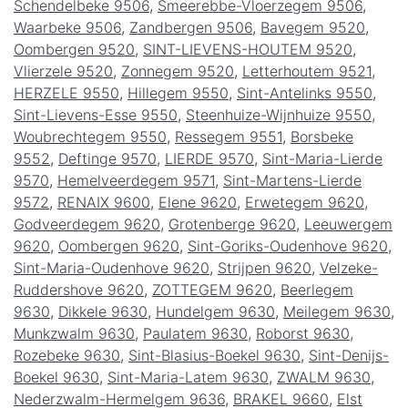
Schendelbeke 9506
,
Smeerebbe-Vloerzegem 9506
,
Waarbeke 9506
,
Zandbergen 9506
,
Bavegem 9520
,
Oombergen 9520
,
SINT-LIEVENS-HOUTEM 9520
,
Vlierzele 9520
,
Zonnegem 9520
,
Letterhoutem 9521
,
HERZELE 9550
,
Hillegem 9550
,
Sint-Antelinks 9550
,
Sint-Lievens-Esse 9550
,
Steenhuize-Wijnhuize 9550
,
Woubrechtegem 9550
,
Ressegem 9551
,
Borsbeke
9552
,
Deftinge 9570
,
LIERDE 9570
,
Sint-Maria-Lierde
9570
,
Hemelveerdegem 9571
,
Sint-Martens-Lierde
9572
,
RENAIX 9600
,
Elene 9620
,
Erwetegem 9620
,
Godveerdegem 9620
,
Grotenberge 9620
,
Leeuwergem
9620
,
Oombergen 9620
,
Sint-Goriks-Oudenhove 9620
,
Sint-Maria-Oudenhove 9620
,
Strijpen 9620
,
Velzeke-
Ruddershove 9620
,
ZOTTEGEM 9620
,
Beerlegem
9630
,
Dikkele 9630
,
Hundelgem 9630
,
Meilegem 9630
,
Munkzwalm 9630
,
Paulatem 9630
,
Roborst 9630
,
Rozebeke 9630
,
Sint-Blasius-Boekel 9630
,
Sint-Denijs-
Boekel 9630
,
Sint-Maria-Latem 9630
,
ZWALM 9630
,
Nederzwalm-Hermelgem 9636
,
BRAKEL 9660
,
Elst