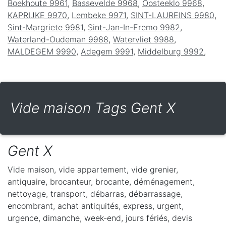
Boekhoute 9961
,
Bassevelde 9968
,
Oosteeklo 9968
,
KAPRIJKE 9970
,
Lembeke 9971
,
SINT-LAUREINS 9980
,
Sint-Margriete 9981
,
Sint-Jan-In-Eremo 9982
,
Waterland-Oudeman 9988
,
Watervliet 9988
,
MALDEGEM 9990
,
Adegem 9991
,
Middelburg 9992
,
Vide maison Tags Gent X
Gent X
Vide maison, vide appartement, vide grenier,
antiquaire, brocanteur, brocante, déménagement,
nettoyage, transport, débarras, débarrassage,
encombrant, achat antiquités, express, urgent,
urgence, dimanche, week-end, jours fériés, devis