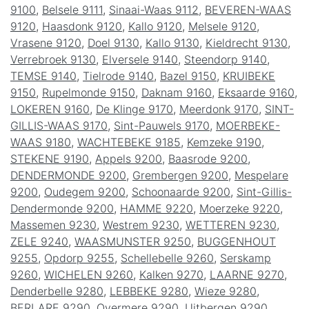
9100
,
Belsele 9111
,
Sinaai-Waas 9112
,
BEVEREN-WAAS
9120
,
Haasdonk 9120
,
Kallo 9120
,
Melsele 9120
,
Vrasene 9120
,
Doel 9130
,
Kallo 9130
,
Kieldrecht 9130
,
Verrebroek 9130
,
Elversele 9140
,
Steendorp 9140
,
TEMSE 9140
,
Tielrode 9140
,
Bazel 9150
,
KRUIBEKE
9150
,
Rupelmonde 9150
,
Daknam 9160
,
Eksaarde 9160
,
LOKEREN 9160
,
De Klinge 9170
,
Meerdonk 9170
,
SINT-
GILLIS-WAAS 9170
,
Sint-Pauwels 9170
,
MOERBEKE-
WAAS 9180
,
WACHTEBEKE 9185
,
Kemzeke 9190
,
STEKENE 9190
,
Appels 9200
,
Baasrode 9200
,
DENDERMONDE 9200
,
Grembergen 9200
,
Mespelare
9200
,
Oudegem 9200
,
Schoonaarde 9200
,
Sint-Gillis-
Dendermonde 9200
,
HAMME 9220
,
Moerzeke 9220
,
Massemen 9230
,
Westrem 9230
,
WETTEREN 9230
,
ZELE 9240
,
WAASMUNSTER 9250
,
BUGGENHOUT
9255
,
Opdorp 9255
,
Schellebelle 9260
,
Serskamp
9260
,
WICHELEN 9260
,
Kalken 9270
,
LAARNE 9270
,
Denderbelle 9280
,
LEBBEKE 9280
,
Wieze 9280
,
BERLARE 9290
,
Overmere 9290
,
Uitbergen 9290
,