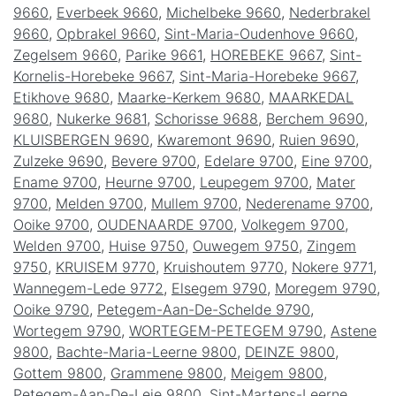
9660
,
Everbeek 9660
,
Michelbeke 9660
,
Nederbrakel
9660
,
Opbrakel 9660
,
Sint-Maria-Oudenhove 9660
,
Zegelsem 9660
,
Parike 9661
,
HOREBEKE 9667
,
Sint-
Kornelis-Horebeke 9667
,
Sint-Maria-Horebeke 9667
,
Etikhove 9680
,
Maarke-Kerkem 9680
,
MAARKEDAL
9680
,
Nukerke 9681
,
Schorisse 9688
,
Berchem 9690
,
KLUISBERGEN 9690
,
Kwaremont 9690
,
Ruien 9690
,
Zulzeke 9690
,
Bevere 9700
,
Edelare 9700
,
Eine 9700
,
Ename 9700
,
Heurne 9700
,
Leupegem 9700
,
Mater
9700
,
Melden 9700
,
Mullem 9700
,
Nederename 9700
,
Ooike 9700
,
OUDENAARDE 9700
,
Volkegem 9700
,
Welden 9700
,
Huise 9750
,
Ouwegem 9750
,
Zingem
9750
,
KRUISEM 9770
,
Kruishoutem 9770
,
Nokere 9771
,
Wannegem-Lede 9772
,
Elsegem 9790
,
Moregem 9790
,
Ooike 9790
,
Petegem-Aan-De-Schelde 9790
,
Wortegem 9790
,
WORTEGEM-PETEGEM 9790
,
Astene
9800
,
Bachte-Maria-Leerne 9800
,
DEINZE 9800
,
Gottem 9800
,
Grammene 9800
,
Meigem 9800
,
Petegem-Aan-De-Leie 9800
,
Sint-Martens-Leerne