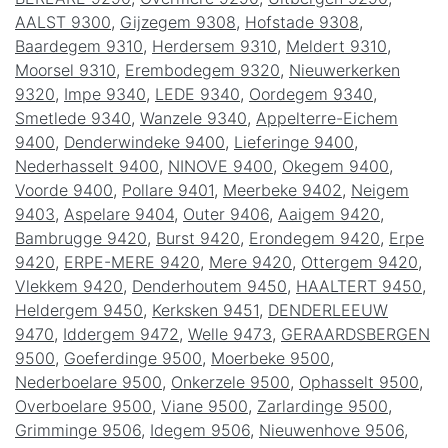
AALST 9300
,
Gijzegem 9308
,
Hofstade 9308
,
Baardegem 9310
,
Herdersem 9310
,
Meldert 9310
,
Moorsel 9310
,
Erembodegem 9320
,
Nieuwerkerken
9320
,
Impe 9340
,
LEDE 9340
,
Oordegem 9340
,
Smetlede 9340
,
Wanzele 9340
,
Appelterre-Eichem
9400
,
Denderwindeke 9400
,
Lieferinge 9400
,
Nederhasselt 9400
,
NINOVE 9400
,
Okegem 9400
,
Voorde 9400
,
Pollare 9401
,
Meerbeke 9402
,
Neigem
9403
,
Aspelare 9404
,
Outer 9406
,
Aaigem 9420
,
Bambrugge 9420
,
Burst 9420
,
Erondegem 9420
,
Erpe
9420
,
ERPE-MERE 9420
,
Mere 9420
,
Ottergem 9420
,
Vlekkem 9420
,
Denderhoutem 9450
,
HAALTERT 9450
,
Heldergem 9450
,
Kerksken 9451
,
DENDERLEEUW
9470
,
Iddergem 9472
,
Welle 9473
,
GERAARDSBERGEN
9500
,
Goeferdinge 9500
,
Moerbeke 9500
,
Nederboelare 9500
,
Onkerzele 9500
,
Ophasselt 9500
,
Overboelare 9500
,
Viane 9500
,
Zarlardinge 9500
,
Grimminge 9506
,
Idegem 9506
,
Nieuwenhove 9506
,