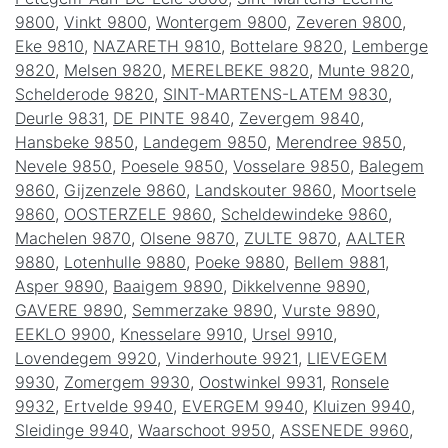
9800
,
Vinkt 9800
,
Wontergem 9800
,
Zeveren 9800
,
Eke 9810
,
NAZARETH 9810
,
Bottelare 9820
,
Lemberge
9820
,
Melsen 9820
,
MERELBEKE 9820
,
Munte 9820
,
Schelderode 9820
,
SINT-MARTENS-LATEM 9830
,
Deurle 9831
,
DE PINTE 9840
,
Zevergem 9840
,
Hansbeke 9850
,
Landegem 9850
,
Merendree 9850
,
Nevele 9850
,
Poesele 9850
,
Vosselare 9850
,
Balegem
9860
,
Gijzenzele 9860
,
Landskouter 9860
,
Moortsele
9860
,
OOSTERZELE 9860
,
Scheldewindeke 9860
,
Machelen 9870
,
Olsene 9870
,
ZULTE 9870
,
AALTER
9880
,
Lotenhulle 9880
,
Poeke 9880
,
Bellem 9881
,
Asper 9890
,
Baaigem 9890
,
Dikkelvenne 9890
,
GAVERE 9890
,
Semmerzake 9890
,
Vurste 9890
,
EEKLO 9900
,
Knesselare 9910
,
Ursel 9910
,
Lovendegem 9920
,
Vinderhoute 9921
,
LIEVEGEM
9930
,
Zomergem 9930
,
Oostwinkel 9931
,
Ronsele
9932
,
Ertvelde 9940
,
EVERGEM 9940
,
Kluizen 9940
,
Sleidinge 9940
,
Waarschoot 9950
,
ASSENEDE 9960
,