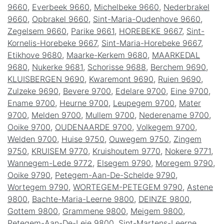
9660
,
Everbeek 9660
,
Michelbeke 9660
,
Nederbrakel
9660
,
Opbrakel 9660
,
Sint-Maria-Oudenhove 9660
,
Zegelsem 9660
,
Parike 9661
,
HOREBEKE 9667
,
Sint-
Kornelis-Horebeke 9667
,
Sint-Maria-Horebeke 9667
,
Etikhove 9680
,
Maarke-Kerkem 9680
,
MAARKEDAL
9680
,
Nukerke 9681
,
Schorisse 9688
,
Berchem 9690
,
KLUISBERGEN 9690
,
Kwaremont 9690
,
Ruien 9690
,
Zulzeke 9690
,
Bevere 9700
,
Edelare 9700
,
Eine 9700
,
Ename 9700
,
Heurne 9700
,
Leupegem 9700
,
Mater
9700
,
Melden 9700
,
Mullem 9700
,
Nederename 9700
,
Ooike 9700
,
OUDENAARDE 9700
,
Volkegem 9700
,
Welden 9700
,
Huise 9750
,
Ouwegem 9750
,
Zingem
9750
,
KRUISEM 9770
,
Kruishoutem 9770
,
Nokere 9771
,
Wannegem-Lede 9772
,
Elsegem 9790
,
Moregem 9790
,
Ooike 9790
,
Petegem-Aan-De-Schelde 9790
,
Wortegem 9790
,
WORTEGEM-PETEGEM 9790
,
Astene
9800
,
Bachte-Maria-Leerne 9800
,
DEINZE 9800
,
Gottem 9800
,
Grammene 9800
,
Meigem 9800
,
Petegem-Aan-De-Leie 9800
,
Sint-Martens-Leerne