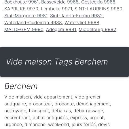
Boekhoute 9961
,
Bassevelde 9968
,
Oosteeklo 9968
,
KAPRIJKE 9970
,
Lembeke 9971
,
SINT-LAUREINS 9980
,
Sint-Margriete 9981
,
Sint-Jan-In-Eremo 9982
,
Waterland-Oudeman 9988
,
Watervliet 9988
,
MALDEGEM 9990
,
Adegem 9991
,
Middelburg 9992
,
Vide maison Tags Berchem
Berchem
Vide maison, vide appartement, vide grenier,
antiquaire, brocanteur, brocante, déménagement,
nettoyage, transport, débarras, débarrassage,
encombrant, achat antiquités, express, urgent,
urgence, dimanche, week-end, jours fériés, devis