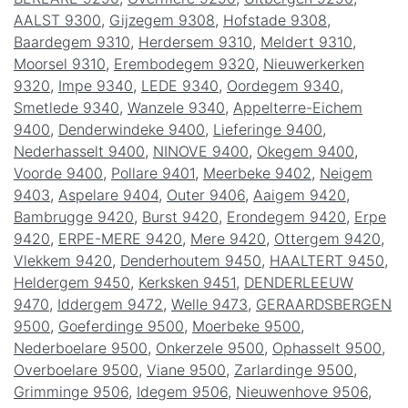
AALST 9300
,
Gijzegem 9308
,
Hofstade 9308
,
Baardegem 9310
,
Herdersem 9310
,
Meldert 9310
,
Moorsel 9310
,
Erembodegem 9320
,
Nieuwerkerken
9320
,
Impe 9340
,
LEDE 9340
,
Oordegem 9340
,
Smetlede 9340
,
Wanzele 9340
,
Appelterre-Eichem
9400
,
Denderwindeke 9400
,
Lieferinge 9400
,
Nederhasselt 9400
,
NINOVE 9400
,
Okegem 9400
,
Voorde 9400
,
Pollare 9401
,
Meerbeke 9402
,
Neigem
9403
,
Aspelare 9404
,
Outer 9406
,
Aaigem 9420
,
Bambrugge 9420
,
Burst 9420
,
Erondegem 9420
,
Erpe
9420
,
ERPE-MERE 9420
,
Mere 9420
,
Ottergem 9420
,
Vlekkem 9420
,
Denderhoutem 9450
,
HAALTERT 9450
,
Heldergem 9450
,
Kerksken 9451
,
DENDERLEEUW
9470
,
Iddergem 9472
,
Welle 9473
,
GERAARDSBERGEN
9500
,
Goeferdinge 9500
,
Moerbeke 9500
,
Nederboelare 9500
,
Onkerzele 9500
,
Ophasselt 9500
,
Overboelare 9500
,
Viane 9500
,
Zarlardinge 9500
,
Grimminge 9506
,
Idegem 9506
,
Nieuwenhove 9506
,