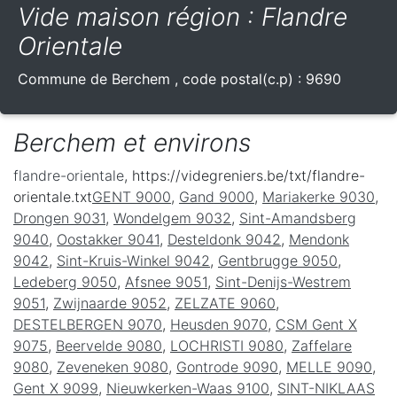
Vide maison région : Flandre
Orientale
Commune de
Berchem
, code postal(c.p) :
9690
Berchem et environs
flandre-orientale
, https://videgreniers.be/txt/flandre-
orientale.txt
GENT 9000
,
Gand 9000
,
Mariakerke 9030
,
Drongen 9031
,
Wondelgem 9032
,
Sint-Amandsberg
9040
,
Oostakker 9041
,
Desteldonk 9042
,
Mendonk
9042
,
Sint-Kruis-Winkel 9042
,
Gentbrugge 9050
,
Ledeberg 9050
,
Afsnee 9051
,
Sint-Denijs-Westrem
9051
,
Zwijnaarde 9052
,
ZELZATE 9060
,
DESTELBERGEN 9070
,
Heusden 9070
,
CSM Gent X
9075
,
Beervelde 9080
,
LOCHRISTI 9080
,
Zaffelare
9080
,
Zeveneken 9080
,
Gontrode 9090
,
MELLE 9090
,
Gent X 9099
,
Nieuwkerken-Waas 9100
,
SINT-NIKLAAS