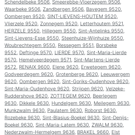
Schendelbeke 9506
,
Smeerebbe-Vloerzegem 9506
,
Waarbeke 9506
,
Zandbergen 9506
,
Bavegem 9520
,
Oombergen 9520
,
SINT-LIEVENS-HOUTEM 9520
,
Vlierzele 9520
,
Zonnegem 9520
,
Letterhoutem 9521
,
HERZELE 9550
,
Hillegem 9550
,
Sint-Antelinks 9550
,
Sint-Lievens-Esse 9550
,
Steenhuize-Wijnhuize 9550
,
Woubrechtegem 9550
,
Ressegem 9551
,
Borsbeke
9552
,
Deftinge 9570
,
LIERDE 9570
,
Sint-Maria-Lierde
9570
,
Hemelveerdegem 9571
,
Sint-Martens-Lierde
9572
,
RENAIX 9600
,
Elene 9620
,
Erwetegem 9620
,
Godveerdegem 9620
,
Grotenberge 9620
,
Leeuwergem
9620
,
Oombergen 9620
,
Sint-Goriks-Oudenhove 9620
,
Sint-Maria-Oudenhove 9620
,
Strijpen 9620
,
Velzeke-
Ruddershove 9620
,
ZOTTEGEM 9620
,
Beerlegem
9630
,
Dikkele 9630
,
Hundelgem 9630
,
Meilegem 9630
,
Munkzwalm 9630
,
Paulatem 9630
,
Roborst 9630
,
Rozebeke 9630
,
Sint-Blasius-Boekel 9630
,
Sint-Denijs-
Boekel 9630
,
Sint-Maria-Latem 9630
,
ZWALM 9630
,
Nederzwalm-Hermelgem 9636
,
BRAKEL 9660
,
Elst