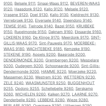
9100
,
Belsele 9111
,
Sinaai-Waas 9112
,
BEVEREN-WAAS
9120
,
Haasdonk 9120
,
Kallo 9120
,
Melsele 9120
,
Vrasene 9120
,
Doel 9130
,
Kallo 9130
,
Kieldrecht 9130
,
Verrebroek 9130
,
Elversele 9140
,
Steendorp 9140
,
TEMSE 9140
,
Tielrode 9140
,
Bazel 9150
,
KRUIBEKE
9150
,
Rupelmonde 9150
,
Daknam 9160
,
Eksaarde 9160
,
LOKEREN 9160
,
De Klinge 9170
,
Meerdonk 9170
,
SINT-
GILLIS-WAAS 9170
,
Sint-Pauwels 9170
,
MOERBEKE-
WAAS 9180
,
WACHTEBEKE 9185
,
Kemzeke 9190
,
STEKENE 9190
,
Appels 9200
,
Baasrode 9200
,
DENDERMONDE 9200
,
Grembergen 9200
,
Mespelare
9200
,
Oudegem 9200
,
Schoonaarde 9200
,
Sint-Gillis-
Dendermonde 9200
,
HAMME 9220
,
Moerzeke 9220
,
Massemen 9230
,
Westrem 9230
,
WETTEREN 9230
,
ZELE 9240
,
WAASMUNSTER 9250
,
BUGGENHOUT
9255
,
Opdorp 9255
,
Schellebelle 9260
,
Serskamp
9260
,
WICHELEN 9260
,
Kalken 9270
,
LAARNE 9270
,
Denderbelle 9280
,
LEBBEKE 9280
,
Wieze 9280
,
BERLARE 9290
,
Overmere 9290
,
Uitbergen 9290
,