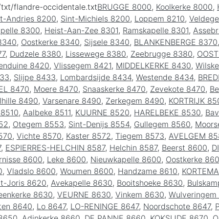
/txt/flandre-occidentale.txt
BRUGGE 8000
,
Koolkerke 8000
,
nt-Andries 8200
,
Sint-Michiels 8200
,
Loppem 8210
,
Veldeg
pelle 8300
,
Heist-Aan-Zee 8301
,
Ramskapelle 8301
,
Assebr
8340
,
Oostkerke 8340
,
Sijsele 8340
,
BLANKENBERGE 8370
77
,
Dudzele 8380
,
Lissewege 8380
,
Zeebrugge 8380
,
OOST
enduine 8420
,
Vlissegem 8421
,
MIDDELKERKE 8430
,
Wilske
433
,
Slijpe 8433
,
Lombardsijde 8434
,
Westende 8434
,
BRED
EL 8470
,
Moere 8470
,
Snaaskerke 8470
,
Zevekote 8470
,
Be
lhille 8490
,
Varsenare 8490
,
Zerkegem 8490
,
KORTRIJK 85
 8510
,
Aalbeke 8511
,
KUURNE 8520
,
HARELBEKE 8530
,
Bav
52
,
Otegem 8553
,
Sint-Denijs 8554
,
Gullegem 8560
,
Moors
570
,
Vichte 8570
,
Kaster 8572
,
Tiegem 8573
,
AVELGEM 85
7
,
ESPIERRES-HELCHIN 8587
,
Helchin 8587
,
Beerst 8600
,
D
nisse 8600
,
Leke 8600
,
Nieuwkapelle 8600
,
Oostkerke 86
0
,
Vladslo 8600
,
Woumen 8600
,
Handzame 8610
,
KORTEMA
nt-Joris 8620
,
Avekapelle 8630
,
Booitshoeke 8630
,
Bulskam
eenkerke 8630
,
VEURNE 8630
,
Vinkem 8630
,
Wulveringem
ten 8640
,
Lo 8647
,
LO-RENINGE 8647
,
Noordschote 8647
,
P
8650
,
Adinkerke 8660
,
DE PANNE 8660
,
KOKSIJDE 8670
,
O