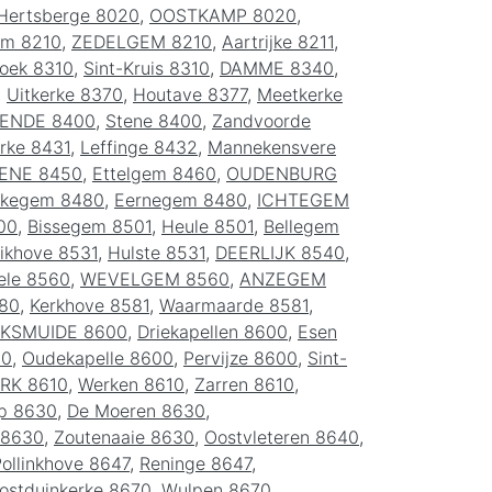
Hertsberge 8020
,
OOSTKAMP 8020
,
em 8210
,
ZEDELGEM 8210
,
Aartrijke 8211
,
oek 8310
,
Sint-Kruis 8310
,
DAMME 8340
,
,
Uitkerke 8370
,
Houtave 8377
,
Meetkerke
ENDE 8400
,
Stene 8400
,
Zandvoorde
rke 8431
,
Leffinge 8432
,
Mannekensvere
ENE 8450
,
Ettelgem 8460
,
OUDENBURG
kegem 8480
,
Eernegem 8480
,
ICHTEGEM
00
,
Bissegem 8501
,
Heule 8501
,
Bellegem
ikhove 8531
,
Hulste 8531
,
DEERLIJK 8540
,
ele 8560
,
WEVELGEM 8560
,
ANZEGEM
80
,
Kerkhove 8581
,
Waarmaarde 8581
,
IKSMUIDE 8600
,
Driekapellen 8600
,
Esen
00
,
Oudekapelle 8600
,
Pervijze 8600
,
Sint-
RK 8610
,
Werken 8610
,
Zarren 8610
,
p 8630
,
De Moeren 8630
,
 8630
,
Zoutenaaie 8630
,
Oostvleteren 8640
,
ollinkhove 8647
,
Reninge 8647
,
ostduinkerke 8670
,
Wulpen 8670
,