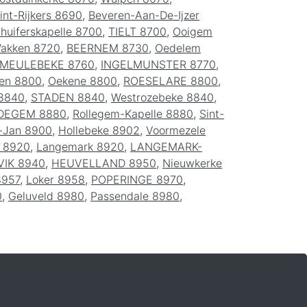
int-Rijkers 8690
,
Beveren-Aan-De-Ijzer
huiferskapelle 8700
,
TIELT 8700
,
Ooigem
akken 8720
,
BEERNEM 8730
,
Oedelem
MEULEBEKE 8760
,
INGELMUNSTER 8770
,
en 8800
,
Oekene 8800
,
ROESELARE 8800
,
 8840
,
STADEN 8840
,
Westrozebeke 8840
,
DEGEM 8880
,
Rollegem-Kapelle 8880
,
Sint-
t-Jan 8900
,
Hollebeke 8902
,
Voormezele
e 8920
,
Langemark 8920
,
LANGEMARK-
IK 8940
,
HEUVELLAND 8950
,
Nieuwkerke
8957
,
Loker 8958
,
POPERINGE 8970
,
0
,
Geluveld 8980
,
Passendale 8980
,