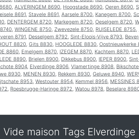
 8680
,
ALVERINGEM 8690
,
Hoogstade 8690
,
Oeren 8690
,
S
eisele 8691
,
Stavele 8691
,
Aarsele 8700
,
Kanegem 8700
,
Sc
10
,
DENTERGEM 8720
,
Markegem 8720
,
Oeselgem 8720
,
W
 8740
,
WINGENE 8750
,
Zwevezele 8750
,
RUISELEDE 8755
,
veren 8791
,
Desselgem 8792
,
Sint-Eloois-Vijve 8793
,
Bever
HOUT 8820
,
Gits 8830
,
HOOGLEDE 8830
,
Oostnieuwkerke
DE 8860
,
Emelgem 8870
,
IZEGEM 8870
,
Kachtem 8870
,
LE
LEDE 8890
,
Brielen 8900
,
Dikkebus 8900
,
IEPER 8900
,
Sin
schote 8904
,
Elverdinge 8906
,
Vlamertinge 8908
,
Bikschot
uwe 8930
,
MENEN 8930
,
Rekkem 8930
,
Geluwe 8940
,
WERV
jtschate 8953
,
Westouter 8954
,
Kemmel 8956
,
MESSINES 
972
,
Roesbrugge-Haringe 8972
,
Watou 8978
,
Beselare 898
Vide maison Tags Elverdinge