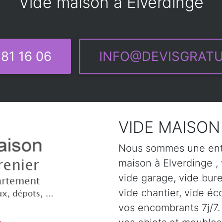
Vide maison à Elverdinge
81 16 06
INFO@DEVISGRATU
VIDE MAISON 
Nous sommes une entr
maison à Elverdinge , 
vide garage, vide bur
vide chantier, vide éc
vos encombrants 7j/7. 