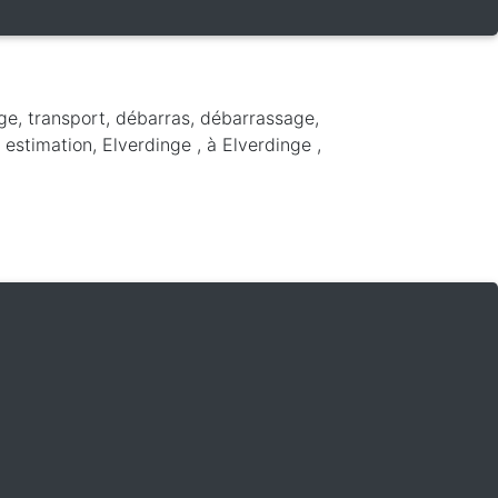
ge, transport, débarras, débarrassage,
 estimation, Elverdinge ,
à Elverdinge
,