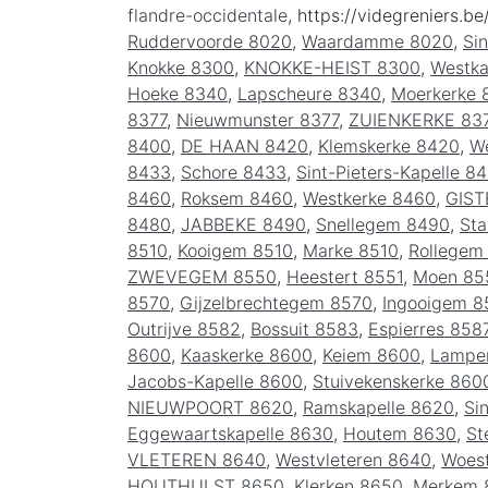
flandre-occidentale
, https://videgreniers.be
Ruddervoorde 8020
,
Waardamme 8020
,
Si
Knokke 8300
,
KNOKKE-HEIST 8300
,
Westka
Hoeke 8340
,
Lapscheure 8340
,
Moerkerke 
8377
,
Nieuwmunster 8377
,
ZUIENKERKE 83
8400
,
DE HAAN 8420
,
Klemskerke 8420
,
W
8433
,
Schore 8433
,
Sint-Pieters-Kapelle 8
8460
,
Roksem 8460
,
Westkerke 8460
,
GIST
8480
,
JABBEKE 8490
,
Snellegem 8490
,
Sta
8510
,
Kooigem 8510
,
Marke 8510
,
Rollegem
ZWEVEGEM 8550
,
Heestert 8551
,
Moen 85
8570
,
Gijzelbrechtegem 8570
,
Ingooigem 8
Outrijve 8582
,
Bossuit 8583
,
Espierres 858
8600
,
Kaaskerke 8600
,
Keiem 8600
,
Lamper
Jacobs-Kapelle 8600
,
Stuivekenskerke 860
NIEUWPOORT 8620
,
Ramskapelle 8620
,
Si
Eggewaartskapelle 8630
,
Houtem 8630
,
St
VLETEREN 8640
,
Westvleteren 8640
,
Woes
HOUTHULST 8650
,
Klerken 8650
,
Merkem 