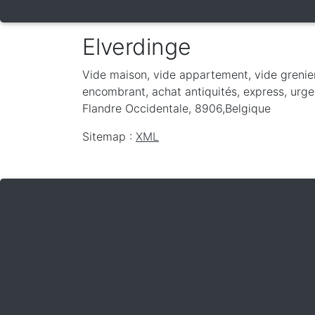
Elverdinge
Vide maison, vide appartement, vide grenie
encombrant, achat antiquités, express, urgen
Flandre Occidentale
,
8906
,
Belgique
Sitemap :
XML