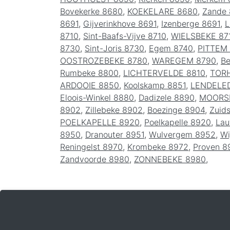
Bovekerke 8680
,
KOEKELARE 8680
,
Zande
8691
,
Gijverinkhove 8691
,
Izenberge 8691
,
L
8710
,
Sint-Baafs-Vijve 8710
,
WIELSBEKE 87
8730
,
Sint-Joris 8730
,
Egem 8740
,
PITTEM
OOSTROZEBEKE 8780
,
WAREGEM 8790
,
Be
Rumbeke 8800
,
LICHTERVELDE 8810
,
TOR
ARDOOIE 8850
,
Koolskamp 8851
,
LENDELE
Eloois-Winkel 8880
,
Dadizele 8890
,
MOORS
8902
,
Zillebeke 8902
,
Boezinge 8904
,
Zuid
POELKAPELLE 8920
,
Poelkapelle 8920
,
La
8950
,
Dranouter 8951
,
Wulvergem 8952
,
Wi
Reningelst 8970
,
Krombeke 8972
,
Proven 8
Zandvoorde 8980
,
ZONNEBEKE 8980
,