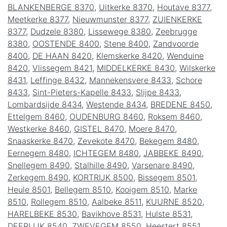
BLANKENBERGE 8370
,
Uitkerke 8370
,
Houtave 8377
,
Meetkerke 8377
,
Nieuwmunster 8377
,
ZUIENKERKE
8377
,
Dudzele 8380
,
Lissewege 8380
,
Zeebrugge
8380
,
OOSTENDE 8400
,
Stene 8400
,
Zandvoorde
8400
,
DE HAAN 8420
,
Klemskerke 8420
,
Wenduine
8420
,
Vlissegem 8421
,
MIDDELKERKE 8430
,
Wilskerke
8431
,
Leffinge 8432
,
Mannekensvere 8433
,
Schore
8433
,
Sint-Pieters-Kapelle 8433
,
Slijpe 8433
,
Lombardsijde 8434
,
Westende 8434
,
BREDENE 8450
,
Ettelgem 8460
,
OUDENBURG 8460
,
Roksem 8460
,
Westkerke 8460
,
GISTEL 8470
,
Moere 8470
,
Snaaskerke 8470
,
Zevekote 8470
,
Bekegem 8480
,
Eernegem 8480
,
ICHTEGEM 8480
,
JABBEKE 8490
,
Snellegem 8490
,
Stalhille 8490
,
Varsenare 8490
,
Zerkegem 8490
,
KORTRIJK 8500
,
Bissegem 8501
,
Heule 8501
,
Bellegem 8510
,
Kooigem 8510
,
Marke
8510
,
Rollegem 8510
,
Aalbeke 8511
,
KUURNE 8520
,
HARELBEKE 8530
,
Bavikhove 8531
,
Hulste 8531
,
DEERLIJK 8540
,
ZWEVEGEM 8550
,
Heestert 8551
,