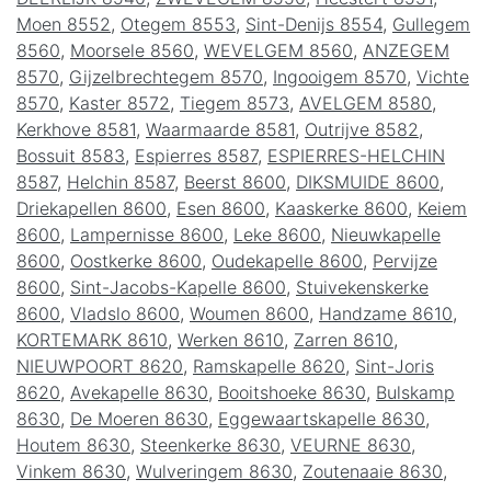
Moen 8552
,
Otegem 8553
,
Sint-Denijs 8554
,
Gullegem
8560
,
Moorsele 8560
,
WEVELGEM 8560
,
ANZEGEM
8570
,
Gijzelbrechtegem 8570
,
Ingooigem 8570
,
Vichte
8570
,
Kaster 8572
,
Tiegem 8573
,
AVELGEM 8580
,
Kerkhove 8581
,
Waarmaarde 8581
,
Outrijve 8582
,
Bossuit 8583
,
Espierres 8587
,
ESPIERRES-HELCHIN
8587
,
Helchin 8587
,
Beerst 8600
,
DIKSMUIDE 8600
,
Driekapellen 8600
,
Esen 8600
,
Kaaskerke 8600
,
Keiem
8600
,
Lampernisse 8600
,
Leke 8600
,
Nieuwkapelle
8600
,
Oostkerke 8600
,
Oudekapelle 8600
,
Pervijze
8600
,
Sint-Jacobs-Kapelle 8600
,
Stuivekenskerke
8600
,
Vladslo 8600
,
Woumen 8600
,
Handzame 8610
,
KORTEMARK 8610
,
Werken 8610
,
Zarren 8610
,
NIEUWPOORT 8620
,
Ramskapelle 8620
,
Sint-Joris
8620
,
Avekapelle 8630
,
Booitshoeke 8630
,
Bulskamp
8630
,
De Moeren 8630
,
Eggewaartskapelle 8630
,
Houtem 8630
,
Steenkerke 8630
,
VEURNE 8630
,
Vinkem 8630
,
Wulveringem 8630
,
Zoutenaaie 8630
,