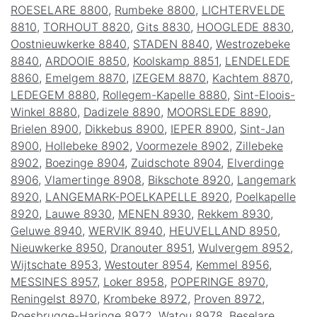
ROESELARE 8800
,
Rumbeke 8800
,
LICHTERVELDE
8810
,
TORHOUT 8820
,
Gits 8830
,
HOOGLEDE 8830
,
Oostnieuwkerke 8840
,
STADEN 8840
,
Westrozebeke
8840
,
ARDOOIE 8850
,
Koolskamp 8851
,
LENDELEDE
8860
,
Emelgem 8870
,
IZEGEM 8870
,
Kachtem 8870
,
LEDEGEM 8880
,
Rollegem-Kapelle 8880
,
Sint-Eloois-
Winkel 8880
,
Dadizele 8890
,
MOORSLEDE 8890
,
Brielen 8900
,
Dikkebus 8900
,
IEPER 8900
,
Sint-Jan
8900
,
Hollebeke 8902
,
Voormezele 8902
,
Zillebeke
8902
,
Boezinge 8904
,
Zuidschote 8904
,
Elverdinge
8906
,
Vlamertinge 8908
,
Bikschote 8920
,
Langemark
8920
,
LANGEMARK-POELKAPELLE 8920
,
Poelkapelle
8920
,
Lauwe 8930
,
MENEN 8930
,
Rekkem 8930
,
Geluwe 8940
,
WERVIK 8940
,
HEUVELLAND 8950
,
Nieuwkerke 8950
,
Dranouter 8951
,
Wulvergem 8952
,
Wijtschate 8953
,
Westouter 8954
,
Kemmel 8956
,
MESSINES 8957
,
Loker 8958
,
POPERINGE 8970
,
Reningelst 8970
,
Krombeke 8972
,
Proven 8972
,
Roesbrugge-Haringe 8972
,
Watou 8978
,
Beselare