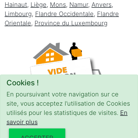
Hainaut
,
Liège
,
Mons
,
Namur
,
Anvers
,
Limbourg
,
Flandre Occidentale
,
Flandre
Orientale
,
Province du Luxembourg
Cookies !
En poursuivant votre navigation sur ce
site, vous acceptez l’utilisation de Cookies
utilisés pour les statistiques de visites.
En
savoir plus
CONDITIONS
-
SITEMAP
© 2018–2026
videgreniers.be