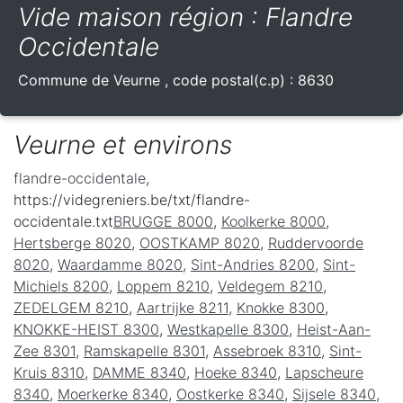
Vide maison région : Flandre
Occidentale
Commune de
Veurne
, code postal(c.p) :
8630
Veurne et environs
flandre-occidentale
,
https://videgreniers.be/txt/flandre-
occidentale.txt
BRUGGE 8000
,
Koolkerke 8000
,
Hertsberge 8020
,
OOSTKAMP 8020
,
Ruddervoorde
8020
,
Waardamme 8020
,
Sint-Andries 8200
,
Sint-
Michiels 8200
,
Loppem 8210
,
Veldegem 8210
,
ZEDELGEM 8210
,
Aartrijke 8211
,
Knokke 8300
,
KNOKKE-HEIST 8300
,
Westkapelle 8300
,
Heist-Aan-
Zee 8301
,
Ramskapelle 8301
,
Assebroek 8310
,
Sint-
Kruis 8310
,
DAMME 8340
,
Hoeke 8340
,
Lapscheure
8340
,
Moerkerke 8340
,
Oostkerke 8340
,
Sijsele 8340
,