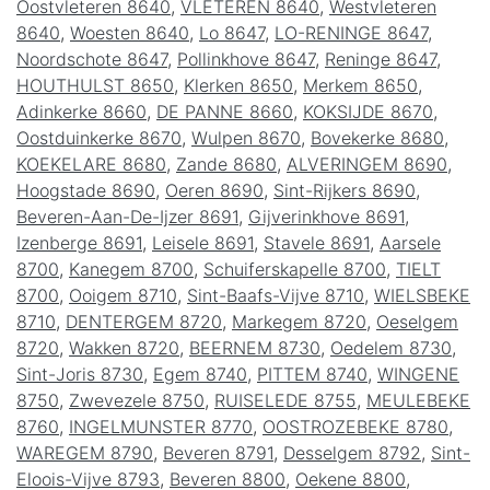
Oostvleteren 8640
,
VLETEREN 8640
,
Westvleteren
8640
,
Woesten 8640
,
Lo 8647
,
LO-RENINGE 8647
,
Noordschote 8647
,
Pollinkhove 8647
,
Reninge 8647
,
HOUTHULST 8650
,
Klerken 8650
,
Merkem 8650
,
Adinkerke 8660
,
DE PANNE 8660
,
KOKSIJDE 8670
,
Oostduinkerke 8670
,
Wulpen 8670
,
Bovekerke 8680
,
KOEKELARE 8680
,
Zande 8680
,
ALVERINGEM 8690
,
Hoogstade 8690
,
Oeren 8690
,
Sint-Rijkers 8690
,
Beveren-Aan-De-Ijzer 8691
,
Gijverinkhove 8691
,
Izenberge 8691
,
Leisele 8691
,
Stavele 8691
,
Aarsele
8700
,
Kanegem 8700
,
Schuiferskapelle 8700
,
TIELT
8700
,
Ooigem 8710
,
Sint-Baafs-Vijve 8710
,
WIELSBEKE
8710
,
DENTERGEM 8720
,
Markegem 8720
,
Oeselgem
8720
,
Wakken 8720
,
BEERNEM 8730
,
Oedelem 8730
,
Sint-Joris 8730
,
Egem 8740
,
PITTEM 8740
,
WINGENE
8750
,
Zwevezele 8750
,
RUISELEDE 8755
,
MEULEBEKE
8760
,
INGELMUNSTER 8770
,
OOSTROZEBEKE 8780
,
WAREGEM 8790
,
Beveren 8791
,
Desselgem 8792
,
Sint-
Eloois-Vijve 8793
,
Beveren 8800
,
Oekene 8800
,