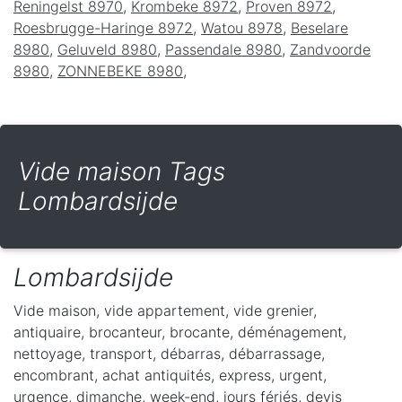
Reningelst 8970
,
Krombeke 8972
,
Proven 8972
,
Roesbrugge-Haringe 8972
,
Watou 8978
,
Beselare
8980
,
Geluveld 8980
,
Passendale 8980
,
Zandvoorde
8980
,
ZONNEBEKE 8980
,
Vide maison Tags
Lombardsijde
Lombardsijde
Vide maison, vide appartement, vide grenier,
antiquaire, brocanteur, brocante, déménagement,
nettoyage, transport, débarras, débarrassage,
encombrant, achat antiquités, express, urgent,
urgence, dimanche, week-end, jours fériés, devis