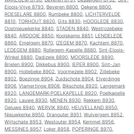
Eloois-Vijve 8793
,
Beveren 8800
,
Oekene 8800
,
ROESELARE 8800
,
Rumbeke 8800
,
LICHTERVELDE
8810
,
TORHOUT 8820
,
Gits 8830
,
HOOGLEDE 8830
,
Oostnieuwkerke 8840
,
STADEN 8840
,
Westrozebeke
8840
,
ARDOOIE 8850
,
Koolskamp 8851
,
LENDELEDE
8860
,
Emelgem 8870
,
IZEGEM 8870
,
Kachtem 8870
,
LEDEGEM 8880
,
Rollegem-Kapelle 8880
,
Sint-Eloois-
Winkel 8880
,
Dadizele 8890
,
MOORSLEDE 8890
,
Brielen 8900
,
Dikkebus 8900
,
IEPER 8900
,
Sint-Jan
8900
,
Hollebeke 8902
,
Voormezele 8902
,
Zillebeke
8902
,
Boezinge 8904
,
Zuidschote 8904
,
Elverdinge
8906
,
Vlamertinge 8908
,
Bikschote 8920
,
Langemark
8920
,
LANGEMARK-POELKAPELLE 8920
,
Poelkapelle
8920
,
Lauwe 8930
,
MENEN 8930
,
Rekkem 8930
,
Geluwe 8940
,
WERVIK 8940
,
HEUVELLAND 8950
,
Nieuwkerke 8950
,
Dranouter 8951
,
Wulvergem 8952
,
Wijtschate 8953
,
Westouter 8954
,
Kemmel 8956
,
MESSINES 8957
,
Loker 8958
,
POPERINGE 8970
,