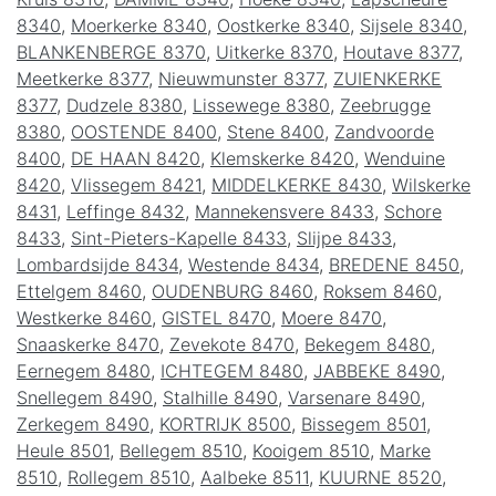
8340
,
Moerkerke 8340
,
Oostkerke 8340
,
Sijsele 8340
,
BLANKENBERGE 8370
,
Uitkerke 8370
,
Houtave 8377
,
Meetkerke 8377
,
Nieuwmunster 8377
,
ZUIENKERKE
8377
,
Dudzele 8380
,
Lissewege 8380
,
Zeebrugge
8380
,
OOSTENDE 8400
,
Stene 8400
,
Zandvoorde
8400
,
DE HAAN 8420
,
Klemskerke 8420
,
Wenduine
8420
,
Vlissegem 8421
,
MIDDELKERKE 8430
,
Wilskerke
8431
,
Leffinge 8432
,
Mannekensvere 8433
,
Schore
8433
,
Sint-Pieters-Kapelle 8433
,
Slijpe 8433
,
Lombardsijde 8434
,
Westende 8434
,
BREDENE 8450
,
Ettelgem 8460
,
OUDENBURG 8460
,
Roksem 8460
,
Westkerke 8460
,
GISTEL 8470
,
Moere 8470
,
Snaaskerke 8470
,
Zevekote 8470
,
Bekegem 8480
,
Eernegem 8480
,
ICHTEGEM 8480
,
JABBEKE 8490
,
Snellegem 8490
,
Stalhille 8490
,
Varsenare 8490
,
Zerkegem 8490
,
KORTRIJK 8500
,
Bissegem 8501
,
Heule 8501
,
Bellegem 8510
,
Kooigem 8510
,
Marke
8510
,
Rollegem 8510
,
Aalbeke 8511
,
KUURNE 8520
,