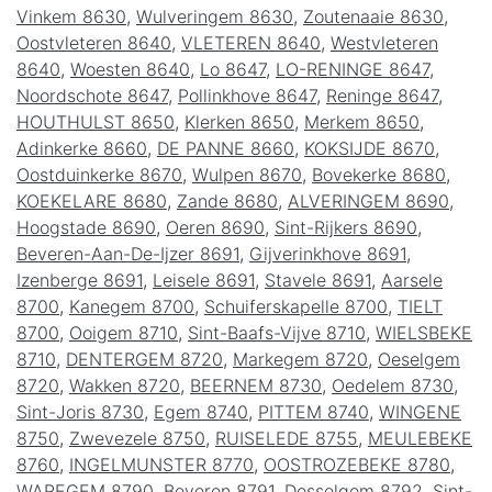
Vinkem 8630
,
Wulveringem 8630
,
Zoutenaaie 8630
,
Oostvleteren 8640
,
VLETEREN 8640
,
Westvleteren
8640
,
Woesten 8640
,
Lo 8647
,
LO-RENINGE 8647
,
Noordschote 8647
,
Pollinkhove 8647
,
Reninge 8647
,
HOUTHULST 8650
,
Klerken 8650
,
Merkem 8650
,
Adinkerke 8660
,
DE PANNE 8660
,
KOKSIJDE 8670
,
Oostduinkerke 8670
,
Wulpen 8670
,
Bovekerke 8680
,
KOEKELARE 8680
,
Zande 8680
,
ALVERINGEM 8690
,
Hoogstade 8690
,
Oeren 8690
,
Sint-Rijkers 8690
,
Beveren-Aan-De-Ijzer 8691
,
Gijverinkhove 8691
,
Izenberge 8691
,
Leisele 8691
,
Stavele 8691
,
Aarsele
8700
,
Kanegem 8700
,
Schuiferskapelle 8700
,
TIELT
8700
,
Ooigem 8710
,
Sint-Baafs-Vijve 8710
,
WIELSBEKE
8710
,
DENTERGEM 8720
,
Markegem 8720
,
Oeselgem
8720
,
Wakken 8720
,
BEERNEM 8730
,
Oedelem 8730
,
Sint-Joris 8730
,
Egem 8740
,
PITTEM 8740
,
WINGENE
8750
,
Zwevezele 8750
,
RUISELEDE 8755
,
MEULEBEKE
8760
,
INGELMUNSTER 8770
,
OOSTROZEBEKE 8780
,
WAREGEM 8790
,
Beveren 8791
,
Desselgem 8792
,
Sint-