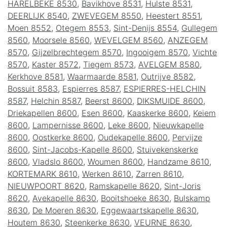
HARELBEKE 8530
,
Bavikhove 8531
,
Hulste 8531
,
DEERLIJK 8540
,
ZWEVEGEM 8550
,
Heestert 8551
,
Moen 8552
,
Otegem 8553
,
Sint-Denijs 8554
,
Gullegem
8560
,
Moorsele 8560
,
WEVELGEM 8560
,
ANZEGEM
8570
,
Gijzelbrechtegem 8570
,
Ingooigem 8570
,
Vichte
8570
,
Kaster 8572
,
Tiegem 8573
,
AVELGEM 8580
,
Kerkhove 8581
,
Waarmaarde 8581
,
Outrijve 8582
,
Bossuit 8583
,
Espierres 8587
,
ESPIERRES-HELCHIN
8587
,
Helchin 8587
,
Beerst 8600
,
DIKSMUIDE 8600
,
Driekapellen 8600
,
Esen 8600
,
Kaaskerke 8600
,
Keiem
8600
,
Lampernisse 8600
,
Leke 8600
,
Nieuwkapelle
8600
,
Oostkerke 8600
,
Oudekapelle 8600
,
Pervijze
8600
,
Sint-Jacobs-Kapelle 8600
,
Stuivekenskerke
8600
,
Vladslo 8600
,
Woumen 8600
,
Handzame 8610
,
KORTEMARK 8610
,
Werken 8610
,
Zarren 8610
,
NIEUWPOORT 8620
,
Ramskapelle 8620
,
Sint-Joris
8620
,
Avekapelle 8630
,
Booitshoeke 8630
,
Bulskamp
8630
,
De Moeren 8630
,
Eggewaartskapelle 8630
,
Houtem 8630
,
Steenkerke 8630
,
VEURNE 8630
,