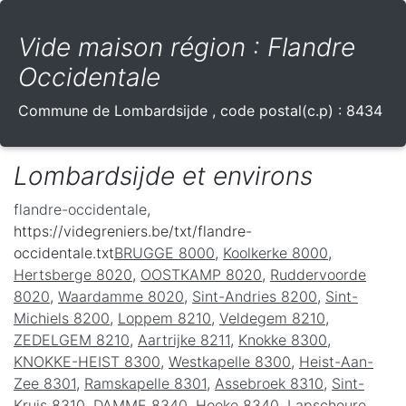
Vide maison région : Flandre
Occidentale
Commune de
Lombardsijde
, code postal(c.p) :
8434
Lombardsijde et environs
flandre-occidentale
,
https://videgreniers.be/txt/flandre-
occidentale.txt
BRUGGE 8000
,
Koolkerke 8000
,
Hertsberge 8020
,
OOSTKAMP 8020
,
Ruddervoorde
8020
,
Waardamme 8020
,
Sint-Andries 8200
,
Sint-
Michiels 8200
,
Loppem 8210
,
Veldegem 8210
,
ZEDELGEM 8210
,
Aartrijke 8211
,
Knokke 8300
,
KNOKKE-HEIST 8300
,
Westkapelle 8300
,
Heist-Aan-
Zee 8301
,
Ramskapelle 8301
,
Assebroek 8310
,
Sint-
Kruis 8310
,
DAMME 8340
,
Hoeke 8340
,
Lapscheure