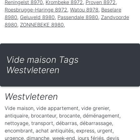
Reningelst 8970
,
Krombeke 8972
,
Proven 8972
,
Roesbrugge-Haringe 8972
,
Watou 8978
,
Beselare
8980
,
Geluveld 8980
,
Passendale 8980
,
Zandvoorde
8980
,
ZONNEBEKE 8980
,
Vide maison Tags
Westvleteren
Westvleteren
Vide maison, vide appartement, vide grenier,
antiquaire, brocanteur, brocante, déménagement,
nettoyage, transport, débarras, débarrassage,
encombrant, achat antiquités, express, urgent,
urgence, dimanche, week-end, jours fériés, devis