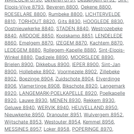
Eloois-Vijve 8793
,
Beveren 8800
,
Oekene 8800
,
ROESELARE 8800
,
Rumbeke 8800
,
LICHTERVELDE
8810
,
TORHOUT 8820
,
Gits 8830
,
HOOGLEDE 8830
,
Oostnieuwkerke 8840
,
STADEN 8840
,
Westrozebeke
8840
,
ARDOOIE 8850
,
Koolskamp 8851
,
LENDELEDE
8860
,
Emelgem 8870
,
IZEGEM 8870
,
Kachtem 8870
,
LEDEGEM 8880
,
Rollegem-Kapelle 8880
,
Sint-Eloois-
Winkel 8880
,
Dadizele 8890
,
MOORSLEDE 8890
,
Brielen 8900
,
Dikkebus 8900
,
IEPER 8900
,
Sint-Jan
8900
,
Hollebeke 8902
,
Voormezele 8902
,
Zillebeke
8902
,
Boezinge 8904
,
Zuidschote 8904
,
Elverdinge
8906
,
Vlamertinge 8908
,
Bikschote 8920
,
Langemark
8920
,
LANGEMARK-POELKAPELLE 8920
,
Poelkapelle
8920
,
Lauwe 8930
,
MENEN 8930
,
Rekkem 8930
,
Geluwe 8940
,
WERVIK 8940
,
HEUVELLAND 8950
,
Nieuwkerke 8950
,
Dranouter 8951
,
Wulvergem 8952
,
Wijtschate 8953
,
Westouter 8954
,
Kemmel 8956
,
MESSINES 8957
,
Loker 8958
,
POPERINGE 8970
,