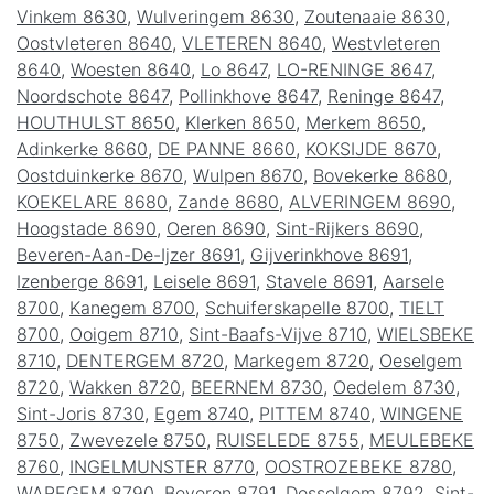
Vinkem 8630
,
Wulveringem 8630
,
Zoutenaaie 8630
,
Oostvleteren 8640
,
VLETEREN 8640
,
Westvleteren
8640
,
Woesten 8640
,
Lo 8647
,
LO-RENINGE 8647
,
Noordschote 8647
,
Pollinkhove 8647
,
Reninge 8647
,
HOUTHULST 8650
,
Klerken 8650
,
Merkem 8650
,
Adinkerke 8660
,
DE PANNE 8660
,
KOKSIJDE 8670
,
Oostduinkerke 8670
,
Wulpen 8670
,
Bovekerke 8680
,
KOEKELARE 8680
,
Zande 8680
,
ALVERINGEM 8690
,
Hoogstade 8690
,
Oeren 8690
,
Sint-Rijkers 8690
,
Beveren-Aan-De-Ijzer 8691
,
Gijverinkhove 8691
,
Izenberge 8691
,
Leisele 8691
,
Stavele 8691
,
Aarsele
8700
,
Kanegem 8700
,
Schuiferskapelle 8700
,
TIELT
8700
,
Ooigem 8710
,
Sint-Baafs-Vijve 8710
,
WIELSBEKE
8710
,
DENTERGEM 8720
,
Markegem 8720
,
Oeselgem
8720
,
Wakken 8720
,
BEERNEM 8730
,
Oedelem 8730
,
Sint-Joris 8730
,
Egem 8740
,
PITTEM 8740
,
WINGENE
8750
,
Zwevezele 8750
,
RUISELEDE 8755
,
MEULEBEKE
8760
,
INGELMUNSTER 8770
,
OOSTROZEBEKE 8780
,
WAREGEM 8790
,
Beveren 8791
,
Desselgem 8792
,
Sint-