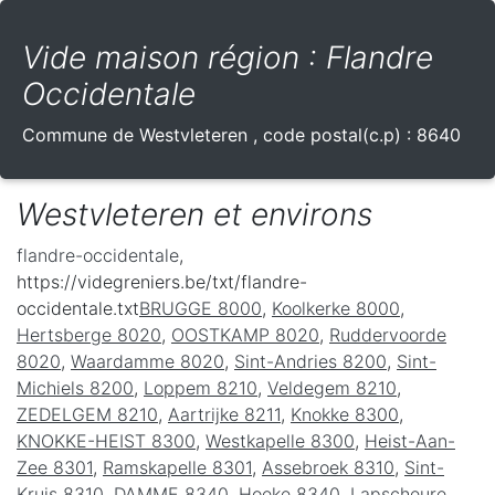
Vide maison région : Flandre
Occidentale
Commune de
Westvleteren
, code postal(c.p) :
8640
Westvleteren et environs
flandre-occidentale
,
https://videgreniers.be/txt/flandre-
occidentale.txt
BRUGGE 8000
,
Koolkerke 8000
,
Hertsberge 8020
,
OOSTKAMP 8020
,
Ruddervoorde
8020
,
Waardamme 8020
,
Sint-Andries 8200
,
Sint-
Michiels 8200
,
Loppem 8210
,
Veldegem 8210
,
ZEDELGEM 8210
,
Aartrijke 8211
,
Knokke 8300
,
KNOKKE-HEIST 8300
,
Westkapelle 8300
,
Heist-Aan-
Zee 8301
,
Ramskapelle 8301
,
Assebroek 8310
,
Sint-
Kruis 8310
,
DAMME 8340
,
Hoeke 8340
,
Lapscheure