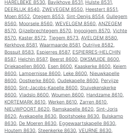
HARELBEKE 8530
,
Bavikhove 8531
,
Hulste 8531
,
DEERLIJK 8540
,
ZWEVEGEM 8550
,
Heestert 8551
,
Moen 8552
,
Otegem 8553
,
Sint-Denijs 8554
,
Gullegem
8560
,
Moorsele 8560
,
WEVELGEM 8560
,
ANZEGEM
8570
,
Gijzelbrechtegem 8570
,
Ingooigem 8570
,
Vichte
8570
,
Kaster 8572
,
Tiegem 8573
,
AVELGEM 8580
,
Kerkhove 8581
,
Waarmaarde 8581
,
Outrijve 8582
,
Bossuit 8583
,
Espierres 8587
,
ESPIERRES-HELCHIN
8587
,
Helchin 8587
,
Beerst 8600
,
DIKSMUIDE 8600
,
Driekapellen 8600
,
Esen 8600
,
Kaaskerke 8600
,
Keiem
8600
,
Lampernisse 8600
,
Leke 8600
,
Nieuwkapelle
8600
,
Oostkerke 8600
,
Oudekapelle 8600
,
Pervijze
8600
,
Sint-Jacobs-Kapelle 8600
,
Stuivekenskerke
8600
,
Vladslo 8600
,
Woumen 8600
,
Handzame 8610
,
KORTEMARK 8610
,
Werken 8610
,
Zarren 8610
,
NIEUWPOORT 8620
,
Ramskapelle 8620
,
Sint-Joris
8620
,
Avekapelle 8630
,
Booitshoeke 8630
,
Bulskamp
8630
,
De Moeren 8630
,
Eggewaartskapelle 8630
,
Houtem 8630
,
Steenkerke 8630
,
VEURNE 8630
,