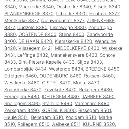
8340
,
Moerkerke 8340
,
Oostkerke 8340
,
Sijsele 8340
,
BLANKENBERGE 8370
,
Uitkerke 8370
,
Houtave 8377
,
Meetkerke 8377
,
Nieuwmunster 8377
,
ZUIENKERKE
8377
,
Dudzele 8380
,
Lissewege 8380
,
Zeebrugge
8380
,
OOSTENDE 8400
,
Stene 8400
,
Zandvoorde
8400
,
DE HAAN 8420
,
Klemskerke 8420
,
Wenduine
8420
,
Vlissegem 8421
,
MIDDELKERKE 8430
,
Wilskerke
8431
,
Leffinge 8432
,
Mannekensvere 8433
,
Schore
8433
,
Sint-Pieters-Kapelle 8433
,
Slijpe 8433
,
Lombardsijde 8434
,
Westende 8434
,
BREDENE 8450
,
Ettelgem 8460
,
OUDENBURG 8460
,
Roksem 8460
,
Westkerke 8460
,
GISTEL 8470
,
Moere 8470
,
Snaaskerke 8470
,
Zevekote 8470
,
Bekegem 8480
,
Eernegem 8480
,
ICHTEGEM 8480
,
JABBEKE 8490
,
Snellegem 8490
,
Stalhille 8490
,
Varsenare 8490
,
Zerkegem 8490
,
KORTRIJK 8500
,
Bissegem 8501
,
Heule 8501
,
Bellegem 8510
,
Kooigem 8510
,
Marke
8510
,
Rollegem 8510
,
Aalbeke 8511
,
KUURNE 8520
,