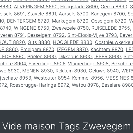
 8680
,
ALVERINGEM 8690
,
Hoogstade 8690
,
Oeren 8690
,
S
eisele 8691
,
Stavele 8691
,
Aarsele 8700
,
Kanegem 8700
,
Sc
10
,
DENTERGEM 8720
,
Markegem 8720
,
Oeselgem 8720
,
W
 8740
,
WINGENE 8750
,
Zwevezele 8750
,
RUISELEDE 8755
,
veren 8791
,
Desselgem 8792
,
Sint-Eloois-Vijve 8793
,
Bever
HOUT 8820
,
Gits 8830
,
HOOGLEDE 8830
,
Oostnieuwkerke
DE 8860
,
Emelgem 8870
,
IZEGEM 8870
,
Kachtem 8870
,
LE
LEDE 8890
,
Brielen 8900
,
Dikkebus 8900
,
IEPER 8900
,
Sin
schote 8904
,
Elverdinge 8906
,
Vlamertinge 8908
,
Bikschot
uwe 8930
,
MENEN 8930
,
Rekkem 8930
,
Geluwe 8940
,
WERV
jtschate 8953
,
Westouter 8954
,
Kemmel 8956
,
MESSINES 
972
,
Roesbrugge-Haringe 8972
,
Watou 8978
,
Beselare 898
Vide maison Tags Zwevegem