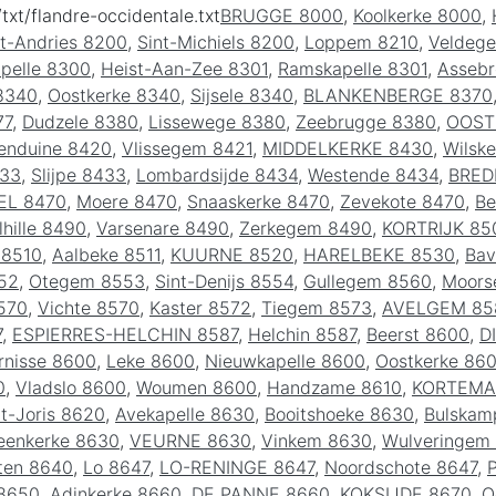
/txt/flandre-occidentale.txt
BRUGGE 8000
,
Koolkerke 8000
,
nt-Andries 8200
,
Sint-Michiels 8200
,
Loppem 8210
,
Veldeg
pelle 8300
,
Heist-Aan-Zee 8301
,
Ramskapelle 8301
,
Assebr
8340
,
Oostkerke 8340
,
Sijsele 8340
,
BLANKENBERGE 8370
77
,
Dudzele 8380
,
Lissewege 8380
,
Zeebrugge 8380
,
OOST
enduine 8420
,
Vlissegem 8421
,
MIDDELKERKE 8430
,
Wilske
433
,
Slijpe 8433
,
Lombardsijde 8434
,
Westende 8434
,
BRED
EL 8470
,
Moere 8470
,
Snaaskerke 8470
,
Zevekote 8470
,
Be
lhille 8490
,
Varsenare 8490
,
Zerkegem 8490
,
KORTRIJK 85
 8510
,
Aalbeke 8511
,
KUURNE 8520
,
HARELBEKE 8530
,
Bav
52
,
Otegem 8553
,
Sint-Denijs 8554
,
Gullegem 8560
,
Moors
570
,
Vichte 8570
,
Kaster 8572
,
Tiegem 8573
,
AVELGEM 85
7
,
ESPIERRES-HELCHIN 8587
,
Helchin 8587
,
Beerst 8600
,
D
nisse 8600
,
Leke 8600
,
Nieuwkapelle 8600
,
Oostkerke 86
0
,
Vladslo 8600
,
Woumen 8600
,
Handzame 8610
,
KORTEMA
nt-Joris 8620
,
Avekapelle 8630
,
Booitshoeke 8630
,
Bulskam
eenkerke 8630
,
VEURNE 8630
,
Vinkem 8630
,
Wulveringem
ten 8640
,
Lo 8647
,
LO-RENINGE 8647
,
Noordschote 8647
,
P
8650
,
Adinkerke 8660
,
DE PANNE 8660
,
KOKSIJDE 8670
,
O