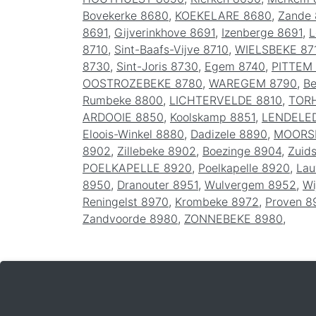
Bovekerke 8680
,
KOEKELARE 8680
,
Zande
8691
,
Gijverinkhove 8691
,
Izenberge 8691
,
L
8710
,
Sint-Baafs-Vijve 8710
,
WIELSBEKE 87
8730
,
Sint-Joris 8730
,
Egem 8740
,
PITTEM
OOSTROZEBEKE 8780
,
WAREGEM 8790
,
Be
Rumbeke 8800
,
LICHTERVELDE 8810
,
TOR
ARDOOIE 8850
,
Koolskamp 8851
,
LENDELE
Eloois-Winkel 8880
,
Dadizele 8890
,
MOORS
8902
,
Zillebeke 8902
,
Boezinge 8904
,
Zuid
POELKAPELLE 8920
,
Poelkapelle 8920
,
La
8950
,
Dranouter 8951
,
Wulvergem 8952
,
Wi
Reningelst 8970
,
Krombeke 8972
,
Proven 8
Zandvoorde 8980
,
ZONNEBEKE 8980
,