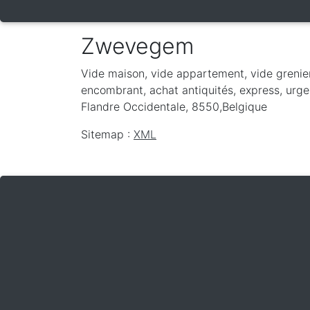
Zwevegem
Vide maison, vide appartement, vide grenie
encombrant, achat antiquités, express, urge
Flandre Occidentale
,
8550
,
Belgique
Sitemap :
XML