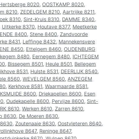
Hertsberge 8020
,
OOSTKAMP 8020
,
em 8210
,
ZEDELGEM 8210
,
Aartrijke 8211
,
oek 8310
,
Sint-Kruis 8310
,
DAMME 8340
,
,
Uitkerke 8370
,
Houtave 8377
,
Meetkerke
ENDE 8400
,
Stene 8400
,
Zandvoorde
rke 8431
,
Leffinge 8432
,
Mannekensvere
ENE 8450
,
Ettelgem 8460
,
OUDENBURG
kegem 8480
,
Eernegem 8480
,
ICHTEGEM
00
,
Bissegem 8501
,
Heule 8501
,
Bellegem
ikhove 8531
,
Hulste 8531
,
DEERLIJK 8540
,
ele 8560
,
WEVELGEM 8560
,
ANZEGEM
80
,
Kerkhove 8581
,
Waarmaarde 8581
,
IKSMUIDE 8600
,
Driekapellen 8600
,
Esen
00
,
Oudekapelle 8600
,
Pervijze 8600
,
Sint-
RK 8610
,
Werken 8610
,
Zarren 8610
,
p 8630
,
De Moeren 8630
,
 8630
,
Zoutenaaie 8630
,
Oostvleteren 8640
,
ollinkhove 8647
,
Reninge 8647
,
ostduinkerke 8670
,
Wulpen 8670
,