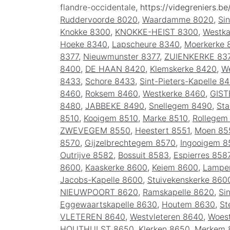
flandre-occidentale
, https://videgreniers.be
Ruddervoorde 8020
,
Waardamme 8020
,
Si
Knokke 8300
,
KNOKKE-HEIST 8300
,
Westka
Hoeke 8340
,
Lapscheure 8340
,
Moerkerke 
8377
,
Nieuwmunster 8377
,
ZUIENKERKE 83
8400
,
DE HAAN 8420
,
Klemskerke 8420
,
W
8433
,
Schore 8433
,
Sint-Pieters-Kapelle 8
8460
,
Roksem 8460
,
Westkerke 8460
,
GIST
8480
,
JABBEKE 8490
,
Snellegem 8490
,
Sta
8510
,
Kooigem 8510
,
Marke 8510
,
Rollegem
ZWEVEGEM 8550
,
Heestert 8551
,
Moen 85
8570
,
Gijzelbrechtegem 8570
,
Ingooigem 8
Outrijve 8582
,
Bossuit 8583
,
Espierres 858
8600
,
Kaaskerke 8600
,
Keiem 8600
,
Lamper
Jacobs-Kapelle 8600
,
Stuivekenskerke 860
NIEUWPOORT 8620
,
Ramskapelle 8620
,
Si
Eggewaartskapelle 8630
,
Houtem 8630
,
St
VLETEREN 8640
,
Westvleteren 8640
,
Woes
HOUTHULST 8650
,
Klerken 8650
,
Merkem 