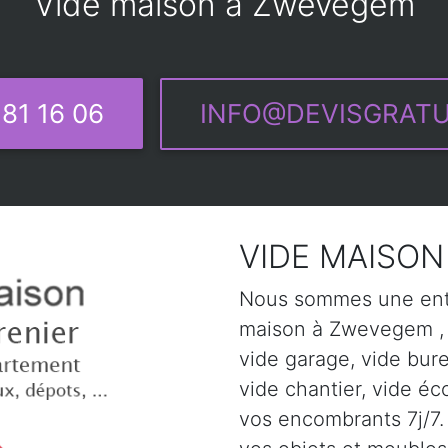
Vide maison à Zwevegem
81 16 06
INFO@DEVISGRATU
VIDE MAISON
Nous sommes une entr
maison à Zwevegem , v
vide garage, vide bur
vide chantier, vide éc
vos encombrants 7j/7. 