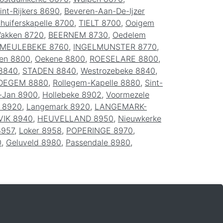
int-Rijkers 8690
,
Beveren-Aan-De-Ijzer
huiferskapelle 8700
,
TIELT 8700
,
Ooigem
akken 8720
,
BEERNEM 8730
,
Oedelem
MEULEBEKE 8760
,
INGELMUNSTER 8770
,
en 8800
,
Oekene 8800
,
ROESELARE 8800
,
 8840
,
STADEN 8840
,
Westrozebeke 8840
,
DEGEM 8880
,
Rollegem-Kapelle 8880
,
Sint-
t-Jan 8900
,
Hollebeke 8902
,
Voormezele
e 8920
,
Langemark 8920
,
LANGEMARK-
IK 8940
,
HEUVELLAND 8950
,
Nieuwkerke
8957
,
Loker 8958
,
POPERINGE 8970
,
0
,
Geluveld 8980
,
Passendale 8980
,