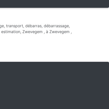
ge, transport, débarras, débarrassage,
t, estimation, Zwevegem ,
à Zwevegem
,