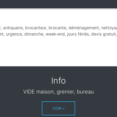
r, antiquaire, brocanteur, brocante, déménagement, nettoya
nt, urgence, dimanche, week-end, jours fériés, devis gratui
Info
VIDE maison, grenier, bureau