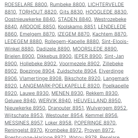
ROESELARE 8800
,
Rumbeke 8800
,
LICHTERVELDE
8810
,
TORHOUT 8820
,
Gits 8830
,
HOOGLEDE 8830
,
Oostnieuwkerke 8840
,
STADEN 8840
,
Westrozebeke
8840
,
ARDOOIE 8850
,
Koolskamp 8851
,
LENDELEDE
8860
,
Emelgem 8870
,
IZEGEM 8870
,
Kachtem 8870
,
LEDEGEM 8880
,
Rollegem-Kapelle 8880
,
Sint-Eloois-
Winkel 8880
,
Dadizele 8890
,
MOORSLEDE 8890
,
Brielen 8900
,
Dikkebus 8900
,
IEPER 8900
,
Sint-Jan
8900
,
Hollebeke 8902
,
Voormezele 8902
,
Zillebeke
8902
,
Boezinge 8904
,
Zuidschote 8904
,
Elverdinge
8906
,
Vlamertinge 8908
,
Bikschote 8920
,
Langemark
8920
,
LANGEMARK-POELKAPELLE 8920
,
Poelkapelle
8920
,
Lauwe 8930
,
MENEN 8930
,
Rekkem 8930
,
Geluwe 8940
,
WERVIK 8940
,
HEUVELLAND 8950
,
Nieuwkerke 8950
,
Dranouter 8951
,
Wulvergem 8952
,
Wijtschate 8953
,
Westouter 8954
,
Kemmel 8956
,
MESSINES 8957
,
Loker 8958
,
POPERINGE 8970
,
Reningelst 8970
,
Krombeke 8972
,
Proven 8972
,
Roesbrugge-Haringe 8972
,
Watou 8978
,
Beselare