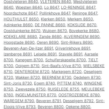
Oostvleteren 8640
,
VLETEREN 8640
,
Westvleteren
8640
,
Woesten 8640
,
Lo 8647
,
LO-RENINGE 8647
,
Noordschote 8647
,
Pollinkhove 8647
,
Reninge 8647
,
HOUTHULST 8650
,
Klerken 8650
,
Merkem 8650
,
Adinkerke 8660
,
DE PANNE 8660
,
KOKSIJDE 8670
,
Oostduinkerke 8670
,
Wulpen 8670
,
Bovekerke 8680
,
KOEKELARE 8680
,
Zande 8680
,
ALVERINGEM 8690
,
Hoogstade 8690
,
Oeren 8690
,
Sint-Rijkers 8690
,
Beveren-Aan-De-Ijzer 8691
,
Gijverinkhove 8691
,
Izenberge 8691
,
Leisele 8691
,
Stavele 8691
,
Aarsele
8700
,
Kanegem 8700
,
Schuiferskapelle 8700
,
TIELT
8700
,
Ooigem 8710
,
Sint-Baafs-Vijve 8710
,
WIELSBEKE
8710
,
DENTERGEM 8720
,
Markegem 8720
,
Oeselgem
8720
,
Wakken 8720
,
BEERNEM 8730
,
Oedelem 8730
,
Sint-Joris 8730
,
Egem 8740
,
PITTEM 8740
,
WINGENE
8750
,
Zwevezele 8750
,
RUISELEDE 8755
,
MEULEBEKE
8760
,
INGELMUNSTER 8770
,
OOSTROZEBEKE 8780
,
WAREGEM 8790
,
Beveren 8791
,
Desselgem 8792
,
Sint-
Eloois-Vijve 8793
,
Beveren 8800
,
Oekene 8800
,