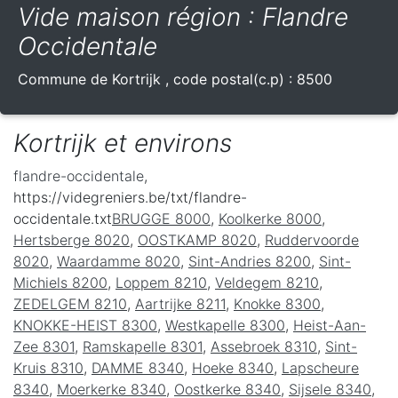
Vide maison région : Flandre
Occidentale
Commune de
Kortrijk
, code postal(c.p) :
8500
Kortrijk et environs
flandre-occidentale
,
https://videgreniers.be/txt/flandre-
occidentale.txt
BRUGGE 8000
,
Koolkerke 8000
,
Hertsberge 8020
,
OOSTKAMP 8020
,
Ruddervoorde
8020
,
Waardamme 8020
,
Sint-Andries 8200
,
Sint-
Michiels 8200
,
Loppem 8210
,
Veldegem 8210
,
ZEDELGEM 8210
,
Aartrijke 8211
,
Knokke 8300
,
KNOKKE-HEIST 8300
,
Westkapelle 8300
,
Heist-Aan-
Zee 8301
,
Ramskapelle 8301
,
Assebroek 8310
,
Sint-
Kruis 8310
,
DAMME 8340
,
Hoeke 8340
,
Lapscheure
8340
,
Moerkerke 8340
,
Oostkerke 8340
,
Sijsele 8340
,