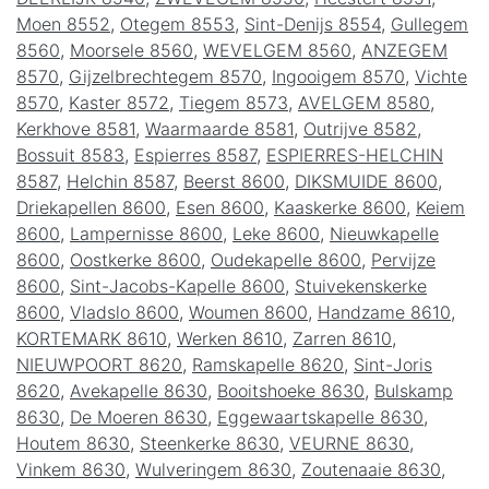
Moen 8552
,
Otegem 8553
,
Sint-Denijs 8554
,
Gullegem
8560
,
Moorsele 8560
,
WEVELGEM 8560
,
ANZEGEM
8570
,
Gijzelbrechtegem 8570
,
Ingooigem 8570
,
Vichte
8570
,
Kaster 8572
,
Tiegem 8573
,
AVELGEM 8580
,
Kerkhove 8581
,
Waarmaarde 8581
,
Outrijve 8582
,
Bossuit 8583
,
Espierres 8587
,
ESPIERRES-HELCHIN
8587
,
Helchin 8587
,
Beerst 8600
,
DIKSMUIDE 8600
,
Driekapellen 8600
,
Esen 8600
,
Kaaskerke 8600
,
Keiem
8600
,
Lampernisse 8600
,
Leke 8600
,
Nieuwkapelle
8600
,
Oostkerke 8600
,
Oudekapelle 8600
,
Pervijze
8600
,
Sint-Jacobs-Kapelle 8600
,
Stuivekenskerke
8600
,
Vladslo 8600
,
Woumen 8600
,
Handzame 8610
,
KORTEMARK 8610
,
Werken 8610
,
Zarren 8610
,
NIEUWPOORT 8620
,
Ramskapelle 8620
,
Sint-Joris
8620
,
Avekapelle 8630
,
Booitshoeke 8630
,
Bulskamp
8630
,
De Moeren 8630
,
Eggewaartskapelle 8630
,
Houtem 8630
,
Steenkerke 8630
,
VEURNE 8630
,
Vinkem 8630
,
Wulveringem 8630
,
Zoutenaaie 8630
,