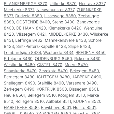
BLANKENBERGE 8370
,
Uitkerke 8370
,
Houtave 8377
,
Meetkerke 8377
,
Nieuwmunster 8377
,
ZUIENKERKE
8377
,
Dudzele 8380
,
Lissewege 8380
,
Zeebrugge
8380
,
OOSTENDE 8400
,
Stene 8400
,
Zandvoorde
8400
,
DE HAAN 8420
,
Klemskerke 8420
,
Wenduine
8420
,
Vlissegem 8421
,
MIDDELKERKE 8430
,
Wilskerke
8431
,
Leffinge 8432
,
Mannekensvere 8433
,
Schore
8433
,
Sint-Pieters-Kapelle 8433
,
Slijpe 8433
,
Lombardsijde 8434
,
Westende 8434
,
BREDENE 8450
,
Ettelgem 8460
,
OUDENBURG 8460
,
Roksem 8460
,
Westkerke 8460
,
GISTEL 8470
,
Moere 8470
,
Snaaskerke 8470
,
Zevekote 8470
,
Bekegem 8480
,
Eernegem 8480
,
ICHTEGEM 8480
,
JABBEKE 8490
,
Snellegem 8490
,
Stalhille 8490
,
Varsenare 8490
,
Zerkegem 8490
,
KORTRIJK 8500
,
Bissegem 8501
,
Heule 8501
,
Bellegem 8510
,
Kooigem 8510
,
Marke
8510
,
Rollegem 8510
,
Aalbeke 8511
,
KUURNE 8520
,
HARELBEKE 8530
,
Bavikhove 8531
,
Hulste 8531
,
DEERLIJK 8540
,
ZWEVEGEM 8550
,
Heestert 8551
,