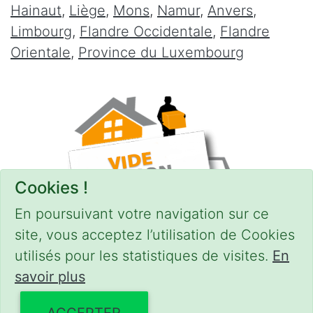
Hainaut
,
Liège
,
Mons
,
Namur
,
Anvers
,
Limbourg
,
Flandre Occidentale
,
Flandre
Orientale
,
Province du Luxembourg
Cookies !
En poursuivant votre navigation sur ce
site, vous acceptez l’utilisation de Cookies
utilisés pour les statistiques de visites.
En
savoir plus
CONDITIONS
-
SITEMAP
© 2018–2026
videgreniers.be