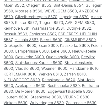
Moen 8552
,
Otegem 8553
,
Sint-Denijs 8554
,
Gullegem
8560
,
Moorsele 8560
,
WEVELGEM 8560
,
ANZEGEM
8570
,
Gijzelbrechtegem 8570
,
Ingooigem 8570
,
Vichte
8570
,
Kaster 8572
,
Tiegem 8573
,
AVELGEM 8580
,
Kerkhove 8581
,
Waarmaarde 8581
,
Outrijve 8582
,
Bossuit 8583
,
Espierres 8587
,
ESPIERRES-HELCHIN
8587
,
Helchin 8587
,
Beerst 8600
,
DIKSMUIDE 8600
,
Driekapellen 8600
,
Esen 8600
,
Kaaskerke 8600
,
Keiem
8600
,
Lampernisse 8600
,
Leke 8600
,
Nieuwkapelle
8600
,
Oostkerke 8600
,
Oudekapelle 8600
,
Pervijze
8600
,
Sint-Jacobs-Kapelle 8600
,
Stuivekenskerke
8600
,
Vladslo 8600
,
Woumen 8600
,
Handzame 8610
,
KORTEMARK 8610
,
Werken 8610
,
Zarren 8610
,
NIEUWPOORT 8620
,
Ramskapelle 8620
,
Sint-Joris
8620
,
Avekapelle 8630
,
Booitshoeke 8630
,
Bulskamp
8630
,
De Moeren 8630
,
Eggewaartskapelle 8630
,
Houtem 8630
,
Steenkerke 8630
,
VEURNE 8630
,
Vinkem 8630
,
Wulveringem 8630
,
Zoutenaaie 8630
,