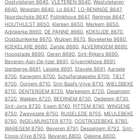
Oostvleteren 8640
,
VLETEREN 8640
,
Westvleteren
8640
,
Woesten 8640
,
Lo 8647
,
LO-RENINGE 8647
,
Noordschote 8647
,
Pollinkhove 8647
,
Reninge 8647
,
HOUTHULST 8650
,
Klerken 8650
,
Merkem 8650
,
Adinkerke 8660
,
DE PANNE 8660
,
KOKSIJDE 8670
,
Oostduinkerke 8670
,
Wulpen 8670
,
Bovekerke 8680
,
KOEKELARE 8680
,
Zande 8680
,
ALVERINGEM 8690
,
Hoogstade 8690
,
Oeren 8690
,
Sint-Rijkers 8690
,
Beveren-Aan-De-Ijzer 8691
,
Gijverinkhove 8691
,
Izenberge 8691
,
Leisele 8691
,
Stavele 8691
,
Aarsele
8700
,
Kanegem 8700
,
Schuiferskapelle 8700
,
TIELT
8700
,
Ooigem 8710
,
Sint-Baafs-Vijve 8710
,
WIELSBEKE
8710
,
DENTERGEM 8720
,
Markegem 8720
,
Oeselgem
8720
,
Wakken 8720
,
BEERNEM 8730
,
Oedelem 8730
,
Sint-Joris 8730
,
Egem 8740
,
PITTEM 8740
,
WINGENE
8750
,
Zwevezele 8750
,
RUISELEDE 8755
,
MEULEBEKE
8760
,
INGELMUNSTER 8770
,
OOSTROZEBEKE 8780
,
WAREGEM 8790
,
Beveren 8791
,
Desselgem 8792
,
Sint-
Eloois-Vijve 8793
,
Beveren 8800
,
Oekene 8800
,