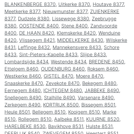
BLANKENBERGE 8370
,
Uitkerke 8370
,
Houtave 8377
,
Meetkerke 8377
,
Nieuwmunster 8377
,
ZUIENKERKE
8377
,
Dudzele 8380
,
Lissewege 8380
,
Zeebrugge
8380
,
OOSTENDE 8400
,
Stene 8400
,
Zandvoorde
8400
,
DE HAAN 8420
,
Klemskerke 8420
,
Wenduine
8420
,
Vlissegem 8421
,
MIDDELKERKE 8430
,
Wilskerke
8431
,
Leffinge 8432
,
Mannekensvere 8433
,
Schore
8433
,
Sint-Pieters-Kapelle 8433
,
Slijpe 8433
,
Lombardsijde 8434
,
Westende 8434
,
BREDENE 8450
,
Ettelgem 8460
,
OUDENBURG 8460
,
Roksem 8460
,
Westkerke 8460
,
GISTEL 8470
,
Moere 8470
,
Snaaskerke 8470
,
Zevekote 8470
,
Bekegem 8480
,
Eernegem 8480
,
ICHTEGEM 8480
,
JABBEKE 8490
,
Snellegem 8490
,
Stalhille 8490
,
Varsenare 8490
,
Zerkegem 8490
,
KORTRIJK 8500
,
Bissegem 8501
,
Heule 8501
,
Bellegem 8510
,
Kooigem 8510
,
Marke
8510
,
Rollegem 8510
,
Aalbeke 8511
,
KUURNE 8520
,
HARELBEKE 8530
,
Bavikhove 8531
,
Hulste 8531
,
DEERLIJK 8540
,
ZWEVEGEM 8550
,
Heestert 8551
,