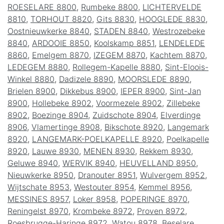
ROESELARE 8800
,
Rumbeke 8800
,
LICHTERVELDE
8810
,
TORHOUT 8820
,
Gits 8830
,
HOOGLEDE 8830
,
Oostnieuwkerke 8840
,
STADEN 8840
,
Westrozebeke
8840
,
ARDOOIE 8850
,
Koolskamp 8851
,
LENDELEDE
8860
,
Emelgem 8870
,
IZEGEM 8870
,
Kachtem 8870
,
LEDEGEM 8880
,
Rollegem-Kapelle 8880
,
Sint-Eloois-
Winkel 8880
,
Dadizele 8890
,
MOORSLEDE 8890
,
Brielen 8900
,
Dikkebus 8900
,
IEPER 8900
,
Sint-Jan
8900
,
Hollebeke 8902
,
Voormezele 8902
,
Zillebeke
8902
,
Boezinge 8904
,
Zuidschote 8904
,
Elverdinge
8906
,
Vlamertinge 8908
,
Bikschote 8920
,
Langemark
8920
,
LANGEMARK-POELKAPELLE 8920
,
Poelkapelle
8920
,
Lauwe 8930
,
MENEN 8930
,
Rekkem 8930
,
Geluwe 8940
,
WERVIK 8940
,
HEUVELLAND 8950
,
Nieuwkerke 8950
,
Dranouter 8951
,
Wulvergem 8952
,
Wijtschate 8953
,
Westouter 8954
,
Kemmel 8956
,
MESSINES 8957
,
Loker 8958
,
POPERINGE 8970
,
Reningelst 8970
,
Krombeke 8972
,
Proven 8972
,
Roesbrugge-Haringe 8972
,
Watou 8978
,
Beselare