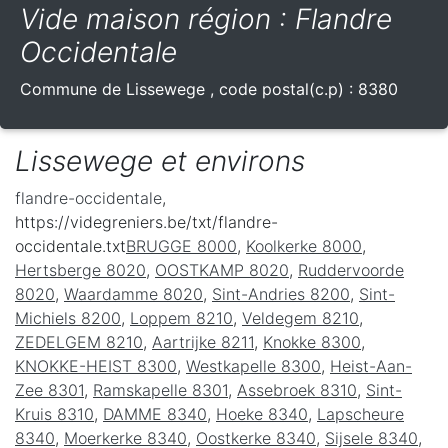
Vide maison région : Flandre
Occidentale
Commune de
Lissewege
, code postal(c.p) :
8380
Lissewege et environs
flandre-occidentale
,
https://videgreniers.be/txt/flandre-
occidentale.txt
BRUGGE 8000
,
Koolkerke 8000
,
Hertsberge 8020
,
OOSTKAMP 8020
,
Ruddervoorde
8020
,
Waardamme 8020
,
Sint-Andries 8200
,
Sint-
Michiels 8200
,
Loppem 8210
,
Veldegem 8210
,
ZEDELGEM 8210
,
Aartrijke 8211
,
Knokke 8300
,
KNOKKE-HEIST 8300
,
Westkapelle 8300
,
Heist-Aan-
Zee 8301
,
Ramskapelle 8301
,
Assebroek 8310
,
Sint-
Kruis 8310
,
DAMME 8340
,
Hoeke 8340
,
Lapscheure
8340
,
Moerkerke 8340
,
Oostkerke 8340
,
Sijsele 8340
,