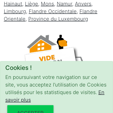
Hainaut
,
Liège
,
Mons
,
Namur
,
Anvers
,
Limbourg
,
Flandre Occidentale
,
Flandre
Orientale
,
Province du Luxembourg
Cookies !
En poursuivant votre navigation sur ce
site, vous acceptez l’utilisation de Cookies
utilisés pour les statistiques de visites.
En
savoir plus
CONDITIONS
-
SITEMAP
© 2018–2026
videgreniers.be