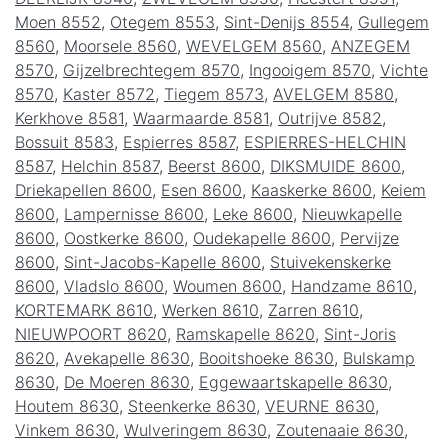
Moen 8552
,
Otegem 8553
,
Sint-Denijs 8554
,
Gullegem
8560
,
Moorsele 8560
,
WEVELGEM 8560
,
ANZEGEM
8570
,
Gijzelbrechtegem 8570
,
Ingooigem 8570
,
Vichte
8570
,
Kaster 8572
,
Tiegem 8573
,
AVELGEM 8580
,
Kerkhove 8581
,
Waarmaarde 8581
,
Outrijve 8582
,
Bossuit 8583
,
Espierres 8587
,
ESPIERRES-HELCHIN
8587
,
Helchin 8587
,
Beerst 8600
,
DIKSMUIDE 8600
,
Driekapellen 8600
,
Esen 8600
,
Kaaskerke 8600
,
Keiem
8600
,
Lampernisse 8600
,
Leke 8600
,
Nieuwkapelle
8600
,
Oostkerke 8600
,
Oudekapelle 8600
,
Pervijze
8600
,
Sint-Jacobs-Kapelle 8600
,
Stuivekenskerke
8600
,
Vladslo 8600
,
Woumen 8600
,
Handzame 8610
,
KORTEMARK 8610
,
Werken 8610
,
Zarren 8610
,
NIEUWPOORT 8620
,
Ramskapelle 8620
,
Sint-Joris
8620
,
Avekapelle 8630
,
Booitshoeke 8630
,
Bulskamp
8630
,
De Moeren 8630
,
Eggewaartskapelle 8630
,
Houtem 8630
,
Steenkerke 8630
,
VEURNE 8630
,
Vinkem 8630
,
Wulveringem 8630
,
Zoutenaaie 8630
,