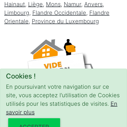
Hainaut
,
Liège
,
Mons
,
Namur
,
Anvers
,
Limbourg
,
Flandre Occidentale
,
Flandre
Orientale
,
Province du Luxembourg
Cookies !
En poursuivant votre navigation sur ce
site, vous acceptez l’utilisation de Cookies
utilisés pour les statistiques de visites.
En
savoir plus
CONDITIONS
-
SITEMAP
© 2018–2026
videgreniers.be