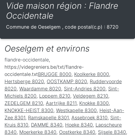
Vide maison région : Flandre
Occidentale
Commune de
Oeselgem
, code postal(c.p) :
8720
Oeselgem et environs
flandre-occidentale
,
https://videgreniers.be/txt/flandre-
occidentale.txt
BRUGGE 8000
,
Koolkerke 8000
,
Hertsberge 8020
,
OOSTKAMP 8020
,
Ruddervoorde
8020
,
Waardamme 8020
,
Sint-Andries 8200
,
Sint-
Michiels 8200
,
Loppem 8210
,
Veldegem 8210
,
ZEDELGEM 8210
,
Aartrijke 8211
,
Knokke 8300
,
KNOKKE-HEIST 8300
,
Westkapelle 8300
,
Heist-Aan-
Zee 8301
,
Ramskapelle 8301
,
Assebroek 8310
,
Sint-
Kruis 8310
,
DAMME 8340
,
Hoeke 8340
,
Lapscheure
8340
,
Moerkerke 8340
,
Oostkerke 8340
,
Sijsele 8340
,