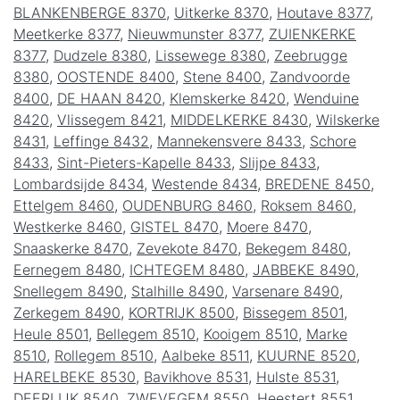
BLANKENBERGE 8370
,
Uitkerke 8370
,
Houtave 8377
,
Meetkerke 8377
,
Nieuwmunster 8377
,
ZUIENKERKE
8377
,
Dudzele 8380
,
Lissewege 8380
,
Zeebrugge
8380
,
OOSTENDE 8400
,
Stene 8400
,
Zandvoorde
8400
,
DE HAAN 8420
,
Klemskerke 8420
,
Wenduine
8420
,
Vlissegem 8421
,
MIDDELKERKE 8430
,
Wilskerke
8431
,
Leffinge 8432
,
Mannekensvere 8433
,
Schore
8433
,
Sint-Pieters-Kapelle 8433
,
Slijpe 8433
,
Lombardsijde 8434
,
Westende 8434
,
BREDENE 8450
,
Ettelgem 8460
,
OUDENBURG 8460
,
Roksem 8460
,
Westkerke 8460
,
GISTEL 8470
,
Moere 8470
,
Snaaskerke 8470
,
Zevekote 8470
,
Bekegem 8480
,
Eernegem 8480
,
ICHTEGEM 8480
,
JABBEKE 8490
,
Snellegem 8490
,
Stalhille 8490
,
Varsenare 8490
,
Zerkegem 8490
,
KORTRIJK 8500
,
Bissegem 8501
,
Heule 8501
,
Bellegem 8510
,
Kooigem 8510
,
Marke
8510
,
Rollegem 8510
,
Aalbeke 8511
,
KUURNE 8520
,
HARELBEKE 8530
,
Bavikhove 8531
,
Hulste 8531
,
DEERLIJK 8540
,
ZWEVEGEM 8550
,
Heestert 8551
,