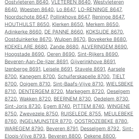
Oostvleteren 8640
,
VLETEREN 8640
,
Westvleteren
8640
,
Woesten 8640
,
Lo 8647
,
LO-RENINGE 8647
,
Noordschote 8647
,
Pollinkhove 8647
,
Reninge 8647
,
HOUTHULST 8650
,
Klerken 8650
,
Merkem 8650
,
Adinkerke 8660
,
DE PANNE 8660
,
KOKSIJDE 8670
,
Oostduinkerke 8670
,
Wulpen 8670
,
Bovekerke 8680
,
KOEKELARE 8680
,
Zande 8680
,
ALVERINGEM 8690
,
Hoogstade 8690
,
Oeren 8690
,
Sint-Rijkers 8690
,
Beveren-Aan-De-Ijzer 8691
,
Gijverinkhove 8691
,
Izenberge 8691
,
Leisele 8691
,
Stavele 8691
,
Aarsele
8700
,
Kanegem 8700
,
Schuiferskapelle 8700
,
TIELT
8700
,
Ooigem 8710
,
Sint-Baafs-Vijve 8710
,
WIELSBEKE
8710
,
DENTERGEM 8720
,
Markegem 8720
,
Oeselgem
8720
,
Wakken 8720
,
BEERNEM 8730
,
Oedelem 8730
,
Sint-Joris 8730
,
Egem 8740
,
PITTEM 8740
,
WINGENE
8750
,
Zwevezele 8750
,
RUISELEDE 8755
,
MEULEBEKE
8760
,
INGELMUNSTER 8770
,
OOSTROZEBEKE 8780
,
WAREGEM 8790
,
Beveren 8791
,
Desselgem 8792
,
Sint-
Eloois-Vijve 8793
,
Beveren 8800
,
Oekene 8800
,