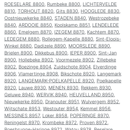
ROESELARE 8800
,
Rumbeke 8800
,
LICHTERVELDE
8810
,
TORHOUT 8820
,
Gits 8830
,
HOOGLEDE 8830
,
Oostnieuwkerke 8840
,
STADEN 8840
,
Westrozebeke
8840
,
ARDOOIE 8850
,
Koolskamp 8851
,
LENDELEDE
8860
,
Emelgem 8870
,
IZEGEM 8870
,
Kachtem 8870
,
LEDEGEM 8880
,
Rollegem-Kapelle 8880
,
Sint-Eloois-
Winkel 8880
,
Dadizele 8890
,
MOORSLEDE 8890
,
Brielen 8900
,
Dikkebus 8900
,
IEPER 8900
,
Sint-Jan
8900
,
Hollebeke 8902
,
Voormezele 8902
,
Zillebeke
8902
,
Boezinge 8904
,
Zuidschote 8904
,
Elverdinge
8906
,
Vlamertinge 8908
,
Bikschote 8920
,
Langemark
8920
,
LANGEMARK-POELKAPELLE 8920
,
Poelkapelle
8920
,
Lauwe 8930
,
MENEN 8930
,
Rekkem 8930
,
Geluwe 8940
,
WERVIK 8940
,
HEUVELLAND 8950
,
Nieuwkerke 8950
,
Dranouter 8951
,
Wulvergem 8952
,
Wijtschate 8953
,
Westouter 8954
,
Kemmel 8956
,
MESSINES 8957
,
Loker 8958
,
POPERINGE 8970
,
Reningelst 8970
,
Krombeke 8972
,
Proven 8972
,
Roesbrugge-Haringe 8972
,
Watou 8978
,
Beselare