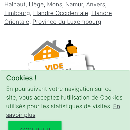
Hainaut
,
Liège
,
Mons
,
Namur
,
Anvers
,
Limbourg
,
Flandre Occidentale
,
Flandre
Orientale
,
Province du Luxembourg
Cookies !
En poursuivant votre navigation sur ce
site, vous acceptez l’utilisation de Cookies
utilisés pour les statistiques de visites.
En
savoir plus
CONDITIONS
-
SITEMAP
© 2018–2026
videgreniers.be