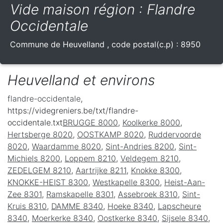
Vide maison région : Flandre
Occidentale
Commune de
Heuvelland
, code postal(c.p) :
8950
Heuvelland et environs
flandre-occidentale
,
https://videgreniers.be/txt/flandre-
occidentale.txt
BRUGGE 8000
,
Koolkerke 8000
,
Hertsberge 8020
,
OOSTKAMP 8020
,
Ruddervoorde
8020
,
Waardamme 8020
,
Sint-Andries 8200
,
Sint-
Michiels 8200
,
Loppem 8210
,
Veldegem 8210
,
ZEDELGEM 8210
,
Aartrijke 8211
,
Knokke 8300
,
KNOKKE-HEIST 8300
,
Westkapelle 8300
,
Heist-Aan-
Zee 8301
,
Ramskapelle 8301
,
Assebroek 8310
,
Sint-
Kruis 8310
,
DAMME 8340
,
Hoeke 8340
,
Lapscheure
8340
,
Moerkerke 8340
,
Oostkerke 8340
,
Sijsele 8340
,