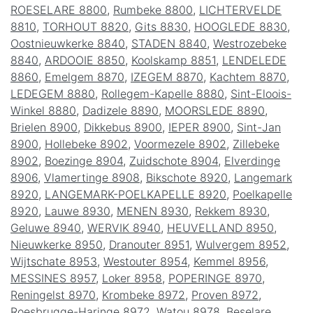
ROESELARE 8800
,
Rumbeke 8800
,
LICHTERVELDE
8810
,
TORHOUT 8820
,
Gits 8830
,
HOOGLEDE 8830
,
Oostnieuwkerke 8840
,
STADEN 8840
,
Westrozebeke
8840
,
ARDOOIE 8850
,
Koolskamp 8851
,
LENDELEDE
8860
,
Emelgem 8870
,
IZEGEM 8870
,
Kachtem 8870
,
LEDEGEM 8880
,
Rollegem-Kapelle 8880
,
Sint-Eloois-
Winkel 8880
,
Dadizele 8890
,
MOORSLEDE 8890
,
Brielen 8900
,
Dikkebus 8900
,
IEPER 8900
,
Sint-Jan
8900
,
Hollebeke 8902
,
Voormezele 8902
,
Zillebeke
8902
,
Boezinge 8904
,
Zuidschote 8904
,
Elverdinge
8906
,
Vlamertinge 8908
,
Bikschote 8920
,
Langemark
8920
,
LANGEMARK-POELKAPELLE 8920
,
Poelkapelle
8920
,
Lauwe 8930
,
MENEN 8930
,
Rekkem 8930
,
Geluwe 8940
,
WERVIK 8940
,
HEUVELLAND 8950
,
Nieuwkerke 8950
,
Dranouter 8951
,
Wulvergem 8952
,
Wijtschate 8953
,
Westouter 8954
,
Kemmel 8956
,
MESSINES 8957
,
Loker 8958
,
POPERINGE 8970
,
Reningelst 8970
,
Krombeke 8972
,
Proven 8972
,
Roesbrugge-Haringe 8972
,
Watou 8978
,
Beselare