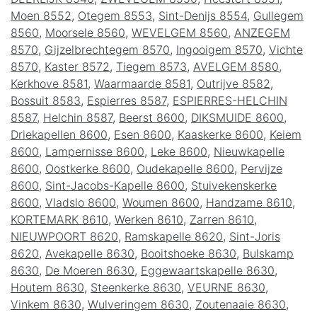
Moen 8552
,
Otegem 8553
,
Sint-Denijs 8554
,
Gullegem
8560
,
Moorsele 8560
,
WEVELGEM 8560
,
ANZEGEM
8570
,
Gijzelbrechtegem 8570
,
Ingooigem 8570
,
Vichte
8570
,
Kaster 8572
,
Tiegem 8573
,
AVELGEM 8580
,
Kerkhove 8581
,
Waarmaarde 8581
,
Outrijve 8582
,
Bossuit 8583
,
Espierres 8587
,
ESPIERRES-HELCHIN
8587
,
Helchin 8587
,
Beerst 8600
,
DIKSMUIDE 8600
,
Driekapellen 8600
,
Esen 8600
,
Kaaskerke 8600
,
Keiem
8600
,
Lampernisse 8600
,
Leke 8600
,
Nieuwkapelle
8600
,
Oostkerke 8600
,
Oudekapelle 8600
,
Pervijze
8600
,
Sint-Jacobs-Kapelle 8600
,
Stuivekenskerke
8600
,
Vladslo 8600
,
Woumen 8600
,
Handzame 8610
,
KORTEMARK 8610
,
Werken 8610
,
Zarren 8610
,
NIEUWPOORT 8620
,
Ramskapelle 8620
,
Sint-Joris
8620
,
Avekapelle 8630
,
Booitshoeke 8630
,
Bulskamp
8630
,
De Moeren 8630
,
Eggewaartskapelle 8630
,
Houtem 8630
,
Steenkerke 8630
,
VEURNE 8630
,
Vinkem 8630
,
Wulveringem 8630
,
Zoutenaaie 8630
,