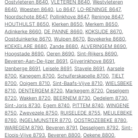
Oostvleteren 8640
,
VLETEREN 8640
,
Westvleteren
8640
,
Woesten 8640
,
Lo 8647
,
LO-RENINGE 8647
,
Noordschote 8647
,
Pollinkhove 8647
,
Reninge 8647
,
HOUTHULST 8650
,
Klerken 8650
,
Merkem 8650
,
Adinkerke 8660
,
DE PANNE 8660
,
KOKSIJDE 8670
,
Oostduinkerke 8670
,
Wulpen 8670
,
Bovekerke 8680
,
KOEKELARE 8680
,
Zande 8680
,
ALVERINGEM 8690
,
Hoogstade 8690
,
Oeren 8690
,
Sint-Rijkers 8690
,
Beveren-Aan-De-Ijzer 8691
,
Gijverinkhove 8691
,
Izenberge 8691
,
Leisele 8691
,
Stavele 8691
,
Aarsele
8700
,
Kanegem 8700
,
Schuiferskapelle 8700
,
TIELT
8700
,
Ooigem 8710
,
Sint-Baafs-Vijve 8710
,
WIELSBEKE
8710
,
DENTERGEM 8720
,
Markegem 8720
,
Oeselgem
8720
,
Wakken 8720
,
BEERNEM 8730
,
Oedelem 8730
,
Sint-Joris 8730
,
Egem 8740
,
PITTEM 8740
,
WINGENE
8750
,
Zwevezele 8750
,
RUISELEDE 8755
,
MEULEBEKE
8760
,
INGELMUNSTER 8770
,
OOSTROZEBEKE 8780
,
WAREGEM 8790
,
Beveren 8791
,
Desselgem 8792
,
Sint-
Eloois-Vijve 8793
,
Beveren 8800
,
Oekene 8800
,