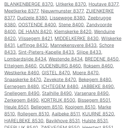
BLANKENBERGE 8370
,
Uitkerke 8370
,
Houtave 8377
,
Meetkerke 8377
,
Nieuwmunster 8377
,
ZUIENKERKE
8377
,
Dudzele 8380
,
Lissewege 8380
,
Zeebrugge
8380
,
OOSTENDE 8400
,
Stene 8400
,
Zandvoorde
8400
,
DE HAAN 8420
,
Klemskerke 8420
,
Wenduine
8420
,
Vlissegem 8421
,
MIDDELKERKE 8430
,
Wilskerke
8431
,
Leffinge 8432
,
Mannekensvere 8433
,
Schore
8433
,
Sint-Pieters-Kapelle 8433
,
Slijpe 8433
,
Lombardsijde 8434
,
Westende 8434
,
BREDENE 8450
,
Ettelgem 8460
,
OUDENBURG 8460
,
Roksem 8460
,
Westkerke 8460
,
GISTEL 8470
,
Moere 8470
,
Snaaskerke 8470
,
Zevekote 8470
,
Bekegem 8480
,
Eernegem 8480
,
ICHTEGEM 8480
,
JABBEKE 8490
,
Snellegem 8490
,
Stalhille 8490
,
Varsenare 8490
,
Zerkegem 8490
,
KORTRIJK 8500
,
Bissegem 8501
,
Heule 8501
,
Bellegem 8510
,
Kooigem 8510
,
Marke
8510
,
Rollegem 8510
,
Aalbeke 8511
,
KUURNE 8520
,
HARELBEKE 8530
,
Bavikhove 8531
,
Hulste 8531
,
DEERLIJK 8540
,
ZWEVEGEM 8550
,
Heestert 8551
,