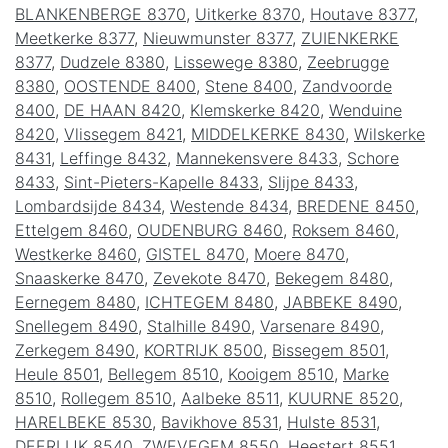
BLANKENBERGE 8370
,
Uitkerke 8370
,
Houtave 8377
,
Meetkerke 8377
,
Nieuwmunster 8377
,
ZUIENKERKE
8377
,
Dudzele 8380
,
Lissewege 8380
,
Zeebrugge
8380
,
OOSTENDE 8400
,
Stene 8400
,
Zandvoorde
8400
,
DE HAAN 8420
,
Klemskerke 8420
,
Wenduine
8420
,
Vlissegem 8421
,
MIDDELKERKE 8430
,
Wilskerke
8431
,
Leffinge 8432
,
Mannekensvere 8433
,
Schore
8433
,
Sint-Pieters-Kapelle 8433
,
Slijpe 8433
,
Lombardsijde 8434
,
Westende 8434
,
BREDENE 8450
,
Ettelgem 8460
,
OUDENBURG 8460
,
Roksem 8460
,
Westkerke 8460
,
GISTEL 8470
,
Moere 8470
,
Snaaskerke 8470
,
Zevekote 8470
,
Bekegem 8480
,
Eernegem 8480
,
ICHTEGEM 8480
,
JABBEKE 8490
,
Snellegem 8490
,
Stalhille 8490
,
Varsenare 8490
,
Zerkegem 8490
,
KORTRIJK 8500
,
Bissegem 8501
,
Heule 8501
,
Bellegem 8510
,
Kooigem 8510
,
Marke
8510
,
Rollegem 8510
,
Aalbeke 8511
,
KUURNE 8520
,
HARELBEKE 8530
,
Bavikhove 8531
,
Hulste 8531
,
DEERLIJK 8540
,
ZWEVEGEM 8550
,
Heestert 8551
,