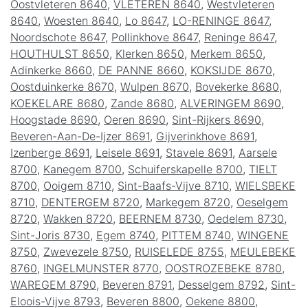
Oostvleteren 8640
,
VLETEREN 8640
,
Westvleteren
8640
,
Woesten 8640
,
Lo 8647
,
LO-RENINGE 8647
,
Noordschote 8647
,
Pollinkhove 8647
,
Reninge 8647
,
HOUTHULST 8650
,
Klerken 8650
,
Merkem 8650
,
Adinkerke 8660
,
DE PANNE 8660
,
KOKSIJDE 8670
,
Oostduinkerke 8670
,
Wulpen 8670
,
Bovekerke 8680
,
KOEKELARE 8680
,
Zande 8680
,
ALVERINGEM 8690
,
Hoogstade 8690
,
Oeren 8690
,
Sint-Rijkers 8690
,
Beveren-Aan-De-Ijzer 8691
,
Gijverinkhove 8691
,
Izenberge 8691
,
Leisele 8691
,
Stavele 8691
,
Aarsele
8700
,
Kanegem 8700
,
Schuiferskapelle 8700
,
TIELT
8700
,
Ooigem 8710
,
Sint-Baafs-Vijve 8710
,
WIELSBEKE
8710
,
DENTERGEM 8720
,
Markegem 8720
,
Oeselgem
8720
,
Wakken 8720
,
BEERNEM 8730
,
Oedelem 8730
,
Sint-Joris 8730
,
Egem 8740
,
PITTEM 8740
,
WINGENE
8750
,
Zwevezele 8750
,
RUISELEDE 8755
,
MEULEBEKE
8760
,
INGELMUNSTER 8770
,
OOSTROZEBEKE 8780
,
WAREGEM 8790
,
Beveren 8791
,
Desselgem 8792
,
Sint-
Eloois-Vijve 8793
,
Beveren 8800
,
Oekene 8800
,