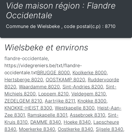
Vide maison région : Flandre
Occidentale
Commune de
Wielsbeke
, code postal(c.p) :
8710
Wielsbeke et environs
flandre-occidentale
,
https://videgreniers.be/txt/flandre-
occidentale.txt
BRUGGE 8000
,
Koolkerke 8000
,
Hertsberge 8020
,
OOSTKAMP 8020
,
Ruddervoorde
8020
,
Waardamme 8020
,
Sint-Andries 8200
,
Sint-
Michiels 8200
,
Loppem 8210
,
Veldegem 8210
,
ZEDELGEM 8210
,
Aartrijke 8211
,
Knokke 8300
,
KNOKKE-HEIST 8300
,
Westkapelle 8300
,
Heist-Aan-
Zee 8301
,
Ramskapelle 8301
,
Assebroek 8310
,
Sint-
Kruis 8310
,
DAMME 8340
,
Hoeke 8340
,
Lapscheure
8340
,
Moerkerke 8340
,
Oostkerke 8340
,
Sijsele 8340
,