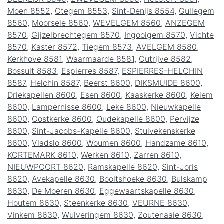
Moen 8552
,
Otegem 8553
,
Sint-Denijs 8554
,
Gullegem
8560
,
Moorsele 8560
,
WEVELGEM 8560
,
ANZEGEM
8570
,
Gijzelbrechtegem 8570
,
Ingooigem 8570
,
Vichte
8570
,
Kaster 8572
,
Tiegem 8573
,
AVELGEM 8580
,
Kerkhove 8581
,
Waarmaarde 8581
,
Outrijve 8582
,
Bossuit 8583
,
Espierres 8587
,
ESPIERRES-HELCHIN
8587
,
Helchin 8587
,
Beerst 8600
,
DIKSMUIDE 8600
,
Driekapellen 8600
,
Esen 8600
,
Kaaskerke 8600
,
Keiem
8600
,
Lampernisse 8600
,
Leke 8600
,
Nieuwkapelle
8600
,
Oostkerke 8600
,
Oudekapelle 8600
,
Pervijze
8600
,
Sint-Jacobs-Kapelle 8600
,
Stuivekenskerke
8600
,
Vladslo 8600
,
Woumen 8600
,
Handzame 8610
,
KORTEMARK 8610
,
Werken 8610
,
Zarren 8610
,
NIEUWPOORT 8620
,
Ramskapelle 8620
,
Sint-Joris
8620
,
Avekapelle 8630
,
Booitshoeke 8630
,
Bulskamp
8630
,
De Moeren 8630
,
Eggewaartskapelle 8630
,
Houtem 8630
,
Steenkerke 8630
,
VEURNE 8630
,
Vinkem 8630
,
Wulveringem 8630
,
Zoutenaaie 8630
,