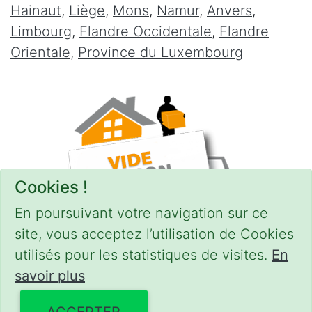
Hainaut
,
Liège
,
Mons
,
Namur
,
Anvers
,
Limbourg
,
Flandre Occidentale
,
Flandre
Orientale
,
Province du Luxembourg
Cookies !
En poursuivant votre navigation sur ce
site, vous acceptez l’utilisation de Cookies
utilisés pour les statistiques de visites.
En
savoir plus
CONDITIONS
-
SITEMAP
© 2018–2026
videgreniers.be