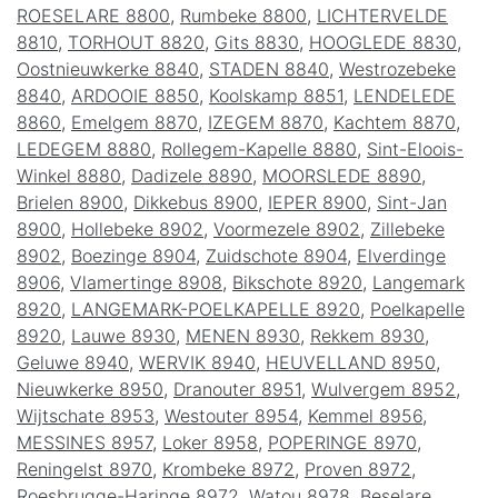
ROESELARE 8800
,
Rumbeke 8800
,
LICHTERVELDE
8810
,
TORHOUT 8820
,
Gits 8830
,
HOOGLEDE 8830
,
Oostnieuwkerke 8840
,
STADEN 8840
,
Westrozebeke
8840
,
ARDOOIE 8850
,
Koolskamp 8851
,
LENDELEDE
8860
,
Emelgem 8870
,
IZEGEM 8870
,
Kachtem 8870
,
LEDEGEM 8880
,
Rollegem-Kapelle 8880
,
Sint-Eloois-
Winkel 8880
,
Dadizele 8890
,
MOORSLEDE 8890
,
Brielen 8900
,
Dikkebus 8900
,
IEPER 8900
,
Sint-Jan
8900
,
Hollebeke 8902
,
Voormezele 8902
,
Zillebeke
8902
,
Boezinge 8904
,
Zuidschote 8904
,
Elverdinge
8906
,
Vlamertinge 8908
,
Bikschote 8920
,
Langemark
8920
,
LANGEMARK-POELKAPELLE 8920
,
Poelkapelle
8920
,
Lauwe 8930
,
MENEN 8930
,
Rekkem 8930
,
Geluwe 8940
,
WERVIK 8940
,
HEUVELLAND 8950
,
Nieuwkerke 8950
,
Dranouter 8951
,
Wulvergem 8952
,
Wijtschate 8953
,
Westouter 8954
,
Kemmel 8956
,
MESSINES 8957
,
Loker 8958
,
POPERINGE 8970
,
Reningelst 8970
,
Krombeke 8972
,
Proven 8972
,
Roesbrugge-Haringe 8972
,
Watou 8978
,
Beselare