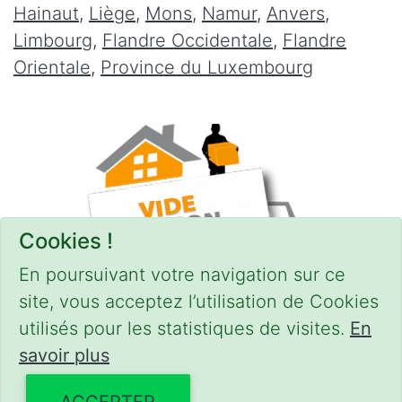
Hainaut
,
Liège
,
Mons
,
Namur
,
Anvers
,
Limbourg
,
Flandre Occidentale
,
Flandre
Orientale
,
Province du Luxembourg
Cookies !
En poursuivant votre navigation sur ce
site, vous acceptez l’utilisation de Cookies
utilisés pour les statistiques de visites.
En
savoir plus
CONDITIONS
-
SITEMAP
© 2018–2026
videgreniers.be