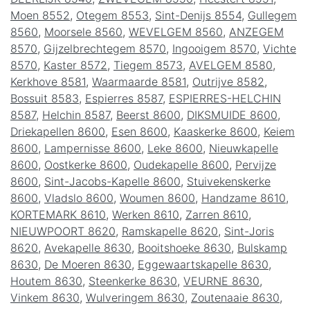
Moen 8552
,
Otegem 8553
,
Sint-Denijs 8554
,
Gullegem
8560
,
Moorsele 8560
,
WEVELGEM 8560
,
ANZEGEM
8570
,
Gijzelbrechtegem 8570
,
Ingooigem 8570
,
Vichte
8570
,
Kaster 8572
,
Tiegem 8573
,
AVELGEM 8580
,
Kerkhove 8581
,
Waarmaarde 8581
,
Outrijve 8582
,
Bossuit 8583
,
Espierres 8587
,
ESPIERRES-HELCHIN
8587
,
Helchin 8587
,
Beerst 8600
,
DIKSMUIDE 8600
,
Driekapellen 8600
,
Esen 8600
,
Kaaskerke 8600
,
Keiem
8600
,
Lampernisse 8600
,
Leke 8600
,
Nieuwkapelle
8600
,
Oostkerke 8600
,
Oudekapelle 8600
,
Pervijze
8600
,
Sint-Jacobs-Kapelle 8600
,
Stuivekenskerke
8600
,
Vladslo 8600
,
Woumen 8600
,
Handzame 8610
,
KORTEMARK 8610
,
Werken 8610
,
Zarren 8610
,
NIEUWPOORT 8620
,
Ramskapelle 8620
,
Sint-Joris
8620
,
Avekapelle 8630
,
Booitshoeke 8630
,
Bulskamp
8630
,
De Moeren 8630
,
Eggewaartskapelle 8630
,
Houtem 8630
,
Steenkerke 8630
,
VEURNE 8630
,
Vinkem 8630
,
Wulveringem 8630
,
Zoutenaaie 8630
,