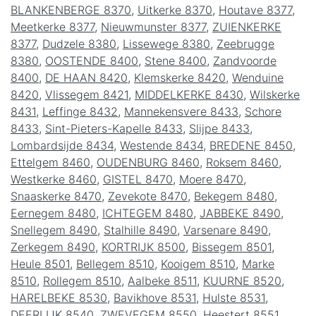
BLANKENBERGE 8370
,
Uitkerke 8370
,
Houtave 8377
,
Meetkerke 8377
,
Nieuwmunster 8377
,
ZUIENKERKE
8377
,
Dudzele 8380
,
Lissewege 8380
,
Zeebrugge
8380
,
OOSTENDE 8400
,
Stene 8400
,
Zandvoorde
8400
,
DE HAAN 8420
,
Klemskerke 8420
,
Wenduine
8420
,
Vlissegem 8421
,
MIDDELKERKE 8430
,
Wilskerke
8431
,
Leffinge 8432
,
Mannekensvere 8433
,
Schore
8433
,
Sint-Pieters-Kapelle 8433
,
Slijpe 8433
,
Lombardsijde 8434
,
Westende 8434
,
BREDENE 8450
,
Ettelgem 8460
,
OUDENBURG 8460
,
Roksem 8460
,
Westkerke 8460
,
GISTEL 8470
,
Moere 8470
,
Snaaskerke 8470
,
Zevekote 8470
,
Bekegem 8480
,
Eernegem 8480
,
ICHTEGEM 8480
,
JABBEKE 8490
,
Snellegem 8490
,
Stalhille 8490
,
Varsenare 8490
,
Zerkegem 8490
,
KORTRIJK 8500
,
Bissegem 8501
,
Heule 8501
,
Bellegem 8510
,
Kooigem 8510
,
Marke
8510
,
Rollegem 8510
,
Aalbeke 8511
,
KUURNE 8520
,
HARELBEKE 8530
,
Bavikhove 8531
,
Hulste 8531
,
DEERLIJK 8540
,
ZWEVEGEM 8550
,
Heestert 8551
,