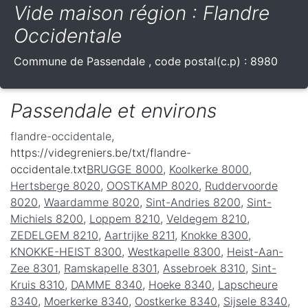
Vide maison région : Flandre
Occidentale
Commune de
Passendale
, code postal(c.p) :
8980
Passendale et environs
flandre-occidentale
,
https://videgreniers.be/txt/flandre-
occidentale.txt
BRUGGE 8000
,
Koolkerke 8000
,
Hertsberge 8020
,
OOSTKAMP 8020
,
Ruddervoorde
8020
,
Waardamme 8020
,
Sint-Andries 8200
,
Sint-
Michiels 8200
,
Loppem 8210
,
Veldegem 8210
,
ZEDELGEM 8210
,
Aartrijke 8211
,
Knokke 8300
,
KNOKKE-HEIST 8300
,
Westkapelle 8300
,
Heist-Aan-
Zee 8301
,
Ramskapelle 8301
,
Assebroek 8310
,
Sint-
Kruis 8310
,
DAMME 8340
,
Hoeke 8340
,
Lapscheure
8340
,
Moerkerke 8340
,
Oostkerke 8340
,
Sijsele 8340
,