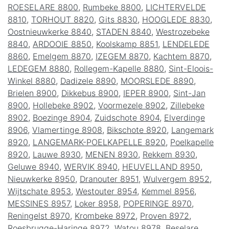
ROESELARE 8800
,
Rumbeke 8800
,
LICHTERVELDE
8810
,
TORHOUT 8820
,
Gits 8830
,
HOOGLEDE 8830
,
Oostnieuwkerke 8840
,
STADEN 8840
,
Westrozebeke
8840
,
ARDOOIE 8850
,
Koolskamp 8851
,
LENDELEDE
8860
,
Emelgem 8870
,
IZEGEM 8870
,
Kachtem 8870
,
LEDEGEM 8880
,
Rollegem-Kapelle 8880
,
Sint-Eloois-
Winkel 8880
,
Dadizele 8890
,
MOORSLEDE 8890
,
Brielen 8900
,
Dikkebus 8900
,
IEPER 8900
,
Sint-Jan
8900
,
Hollebeke 8902
,
Voormezele 8902
,
Zillebeke
8902
,
Boezinge 8904
,
Zuidschote 8904
,
Elverdinge
8906
,
Vlamertinge 8908
,
Bikschote 8920
,
Langemark
8920
,
LANGEMARK-POELKAPELLE 8920
,
Poelkapelle
8920
,
Lauwe 8930
,
MENEN 8930
,
Rekkem 8930
,
Geluwe 8940
,
WERVIK 8940
,
HEUVELLAND 8950
,
Nieuwkerke 8950
,
Dranouter 8951
,
Wulvergem 8952
,
Wijtschate 8953
,
Westouter 8954
,
Kemmel 8956
,
MESSINES 8957
,
Loker 8958
,
POPERINGE 8970
,
Reningelst 8970
,
Krombeke 8972
,
Proven 8972
,
Roesbrugge-Haringe 8972
,
Watou 8978
,
Beselare