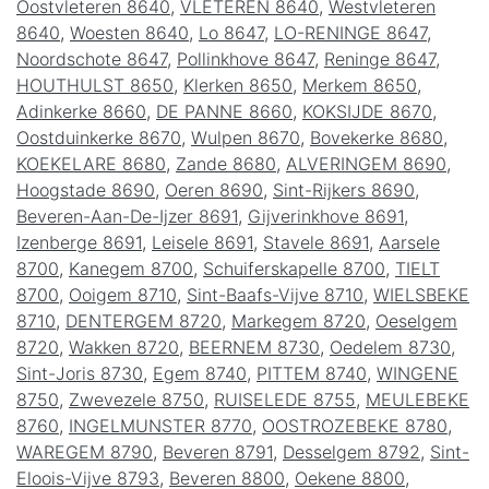
Oostvleteren 8640
,
VLETEREN 8640
,
Westvleteren
8640
,
Woesten 8640
,
Lo 8647
,
LO-RENINGE 8647
,
Noordschote 8647
,
Pollinkhove 8647
,
Reninge 8647
,
HOUTHULST 8650
,
Klerken 8650
,
Merkem 8650
,
Adinkerke 8660
,
DE PANNE 8660
,
KOKSIJDE 8670
,
Oostduinkerke 8670
,
Wulpen 8670
,
Bovekerke 8680
,
KOEKELARE 8680
,
Zande 8680
,
ALVERINGEM 8690
,
Hoogstade 8690
,
Oeren 8690
,
Sint-Rijkers 8690
,
Beveren-Aan-De-Ijzer 8691
,
Gijverinkhove 8691
,
Izenberge 8691
,
Leisele 8691
,
Stavele 8691
,
Aarsele
8700
,
Kanegem 8700
,
Schuiferskapelle 8700
,
TIELT
8700
,
Ooigem 8710
,
Sint-Baafs-Vijve 8710
,
WIELSBEKE
8710
,
DENTERGEM 8720
,
Markegem 8720
,
Oeselgem
8720
,
Wakken 8720
,
BEERNEM 8730
,
Oedelem 8730
,
Sint-Joris 8730
,
Egem 8740
,
PITTEM 8740
,
WINGENE
8750
,
Zwevezele 8750
,
RUISELEDE 8755
,
MEULEBEKE
8760
,
INGELMUNSTER 8770
,
OOSTROZEBEKE 8780
,
WAREGEM 8790
,
Beveren 8791
,
Desselgem 8792
,
Sint-
Eloois-Vijve 8793
,
Beveren 8800
,
Oekene 8800
,