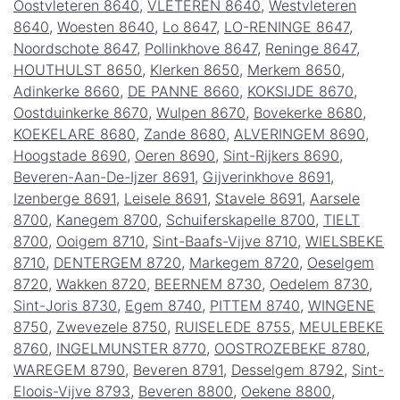
Oostvleteren 8640
,
VLETEREN 8640
,
Westvleteren
8640
,
Woesten 8640
,
Lo 8647
,
LO-RENINGE 8647
,
Noordschote 8647
,
Pollinkhove 8647
,
Reninge 8647
,
HOUTHULST 8650
,
Klerken 8650
,
Merkem 8650
,
Adinkerke 8660
,
DE PANNE 8660
,
KOKSIJDE 8670
,
Oostduinkerke 8670
,
Wulpen 8670
,
Bovekerke 8680
,
KOEKELARE 8680
,
Zande 8680
,
ALVERINGEM 8690
,
Hoogstade 8690
,
Oeren 8690
,
Sint-Rijkers 8690
,
Beveren-Aan-De-Ijzer 8691
,
Gijverinkhove 8691
,
Izenberge 8691
,
Leisele 8691
,
Stavele 8691
,
Aarsele
8700
,
Kanegem 8700
,
Schuiferskapelle 8700
,
TIELT
8700
,
Ooigem 8710
,
Sint-Baafs-Vijve 8710
,
WIELSBEKE
8710
,
DENTERGEM 8720
,
Markegem 8720
,
Oeselgem
8720
,
Wakken 8720
,
BEERNEM 8730
,
Oedelem 8730
,
Sint-Joris 8730
,
Egem 8740
,
PITTEM 8740
,
WINGENE
8750
,
Zwevezele 8750
,
RUISELEDE 8755
,
MEULEBEKE
8760
,
INGELMUNSTER 8770
,
OOSTROZEBEKE 8780
,
WAREGEM 8790
,
Beveren 8791
,
Desselgem 8792
,
Sint-
Eloois-Vijve 8793
,
Beveren 8800
,
Oekene 8800
,