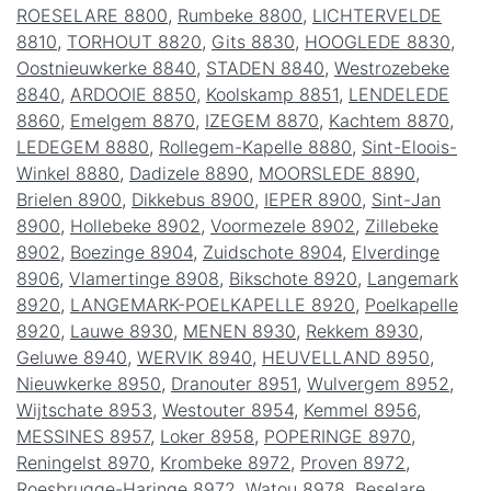
ROESELARE 8800
,
Rumbeke 8800
,
LICHTERVELDE
8810
,
TORHOUT 8820
,
Gits 8830
,
HOOGLEDE 8830
,
Oostnieuwkerke 8840
,
STADEN 8840
,
Westrozebeke
8840
,
ARDOOIE 8850
,
Koolskamp 8851
,
LENDELEDE
8860
,
Emelgem 8870
,
IZEGEM 8870
,
Kachtem 8870
,
LEDEGEM 8880
,
Rollegem-Kapelle 8880
,
Sint-Eloois-
Winkel 8880
,
Dadizele 8890
,
MOORSLEDE 8890
,
Brielen 8900
,
Dikkebus 8900
,
IEPER 8900
,
Sint-Jan
8900
,
Hollebeke 8902
,
Voormezele 8902
,
Zillebeke
8902
,
Boezinge 8904
,
Zuidschote 8904
,
Elverdinge
8906
,
Vlamertinge 8908
,
Bikschote 8920
,
Langemark
8920
,
LANGEMARK-POELKAPELLE 8920
,
Poelkapelle
8920
,
Lauwe 8930
,
MENEN 8930
,
Rekkem 8930
,
Geluwe 8940
,
WERVIK 8940
,
HEUVELLAND 8950
,
Nieuwkerke 8950
,
Dranouter 8951
,
Wulvergem 8952
,
Wijtschate 8953
,
Westouter 8954
,
Kemmel 8956
,
MESSINES 8957
,
Loker 8958
,
POPERINGE 8970
,
Reningelst 8970
,
Krombeke 8972
,
Proven 8972
,
Roesbrugge-Haringe 8972
,
Watou 8978
,
Beselare