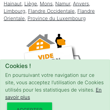
Hainaut
,
Liège
,
Mons
,
Namur
,
Anvers
,
Limbourg
,
Flandre Occidentale
,
Flandre
Orientale
,
Province du Luxembourg
Cookies !
En poursuivant votre navigation sur ce
site, vous acceptez l’utilisation de Cookies
utilisés pour les statistiques de visites.
En
savoir plus
CONDITIONS
-
SITEMAP
© 2018–2026
videgreniers.be