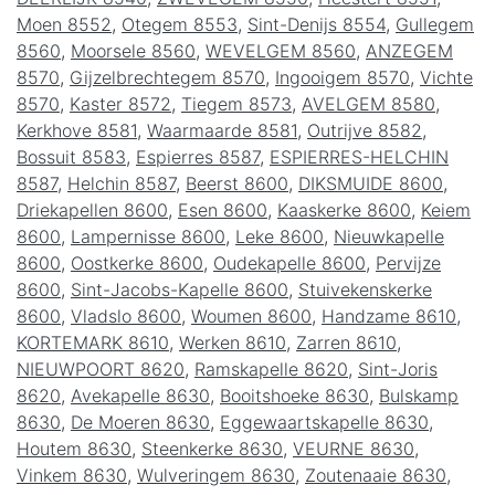
Moen 8552
,
Otegem 8553
,
Sint-Denijs 8554
,
Gullegem
8560
,
Moorsele 8560
,
WEVELGEM 8560
,
ANZEGEM
8570
,
Gijzelbrechtegem 8570
,
Ingooigem 8570
,
Vichte
8570
,
Kaster 8572
,
Tiegem 8573
,
AVELGEM 8580
,
Kerkhove 8581
,
Waarmaarde 8581
,
Outrijve 8582
,
Bossuit 8583
,
Espierres 8587
,
ESPIERRES-HELCHIN
8587
,
Helchin 8587
,
Beerst 8600
,
DIKSMUIDE 8600
,
Driekapellen 8600
,
Esen 8600
,
Kaaskerke 8600
,
Keiem
8600
,
Lampernisse 8600
,
Leke 8600
,
Nieuwkapelle
8600
,
Oostkerke 8600
,
Oudekapelle 8600
,
Pervijze
8600
,
Sint-Jacobs-Kapelle 8600
,
Stuivekenskerke
8600
,
Vladslo 8600
,
Woumen 8600
,
Handzame 8610
,
KORTEMARK 8610
,
Werken 8610
,
Zarren 8610
,
NIEUWPOORT 8620
,
Ramskapelle 8620
,
Sint-Joris
8620
,
Avekapelle 8630
,
Booitshoeke 8630
,
Bulskamp
8630
,
De Moeren 8630
,
Eggewaartskapelle 8630
,
Houtem 8630
,
Steenkerke 8630
,
VEURNE 8630
,
Vinkem 8630
,
Wulveringem 8630
,
Zoutenaaie 8630
,