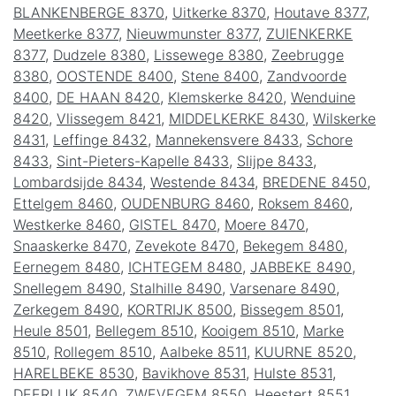
BLANKENBERGE 8370
,
Uitkerke 8370
,
Houtave 8377
,
Meetkerke 8377
,
Nieuwmunster 8377
,
ZUIENKERKE
8377
,
Dudzele 8380
,
Lissewege 8380
,
Zeebrugge
8380
,
OOSTENDE 8400
,
Stene 8400
,
Zandvoorde
8400
,
DE HAAN 8420
,
Klemskerke 8420
,
Wenduine
8420
,
Vlissegem 8421
,
MIDDELKERKE 8430
,
Wilskerke
8431
,
Leffinge 8432
,
Mannekensvere 8433
,
Schore
8433
,
Sint-Pieters-Kapelle 8433
,
Slijpe 8433
,
Lombardsijde 8434
,
Westende 8434
,
BREDENE 8450
,
Ettelgem 8460
,
OUDENBURG 8460
,
Roksem 8460
,
Westkerke 8460
,
GISTEL 8470
,
Moere 8470
,
Snaaskerke 8470
,
Zevekote 8470
,
Bekegem 8480
,
Eernegem 8480
,
ICHTEGEM 8480
,
JABBEKE 8490
,
Snellegem 8490
,
Stalhille 8490
,
Varsenare 8490
,
Zerkegem 8490
,
KORTRIJK 8500
,
Bissegem 8501
,
Heule 8501
,
Bellegem 8510
,
Kooigem 8510
,
Marke
8510
,
Rollegem 8510
,
Aalbeke 8511
,
KUURNE 8520
,
HARELBEKE 8530
,
Bavikhove 8531
,
Hulste 8531
,
DEERLIJK 8540
,
ZWEVEGEM 8550
,
Heestert 8551
,