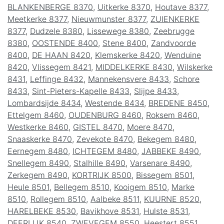
BLANKENBERGE 8370
,
Uitkerke 8370
,
Houtave 8377
,
Meetkerke 8377
,
Nieuwmunster 8377
,
ZUIENKERKE
8377
,
Dudzele 8380
,
Lissewege 8380
,
Zeebrugge
8380
,
OOSTENDE 8400
,
Stene 8400
,
Zandvoorde
8400
,
DE HAAN 8420
,
Klemskerke 8420
,
Wenduine
8420
,
Vlissegem 8421
,
MIDDELKERKE 8430
,
Wilskerke
8431
,
Leffinge 8432
,
Mannekensvere 8433
,
Schore
8433
,
Sint-Pieters-Kapelle 8433
,
Slijpe 8433
,
Lombardsijde 8434
,
Westende 8434
,
BREDENE 8450
,
Ettelgem 8460
,
OUDENBURG 8460
,
Roksem 8460
,
Westkerke 8460
,
GISTEL 8470
,
Moere 8470
,
Snaaskerke 8470
,
Zevekote 8470
,
Bekegem 8480
,
Eernegem 8480
,
ICHTEGEM 8480
,
JABBEKE 8490
,
Snellegem 8490
,
Stalhille 8490
,
Varsenare 8490
,
Zerkegem 8490
,
KORTRIJK 8500
,
Bissegem 8501
,
Heule 8501
,
Bellegem 8510
,
Kooigem 8510
,
Marke
8510
,
Rollegem 8510
,
Aalbeke 8511
,
KUURNE 8520
,
HARELBEKE 8530
,
Bavikhove 8531
,
Hulste 8531
,
DEERLIJK 8540
,
ZWEVEGEM 8550
,
Heestert 8551
,