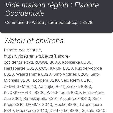
Vide maison région : Flandre
Occidentale
Commune de
Watou
, code postal(c.p) :
8978
Watou et environs
flandre-occidentale
,
https://videgreniers.be/txt/flandre-
occidentale.txt
BRUGGE 8000
,
Koolkerke 8000
,
Hertsberge 8020
,
OOSTKAMP 8020
,
Ruddervoorde
8020
,
Waardamme 8020
,
Sint-Andries 8200
,
Sint-
Michiels 8200
,
Loppem 8210
,
Veldegem 8210
,
ZEDELGEM 8210
,
Aartrijke 8211
,
Knokke 8300
,
KNOKKE-HEIST 8300
,
Westkapelle 8300
,
Heist-Aan-
Zee 8301
,
Ramskapelle 8301
,
Assebroek 8310
,
Sint-
Kruis 8310
,
DAMME 8340
,
Hoeke 8340
,
Lapscheure
8340
,
Moerkerke 8340
,
Oostkerke 8340
,
Sijsele 8340
,