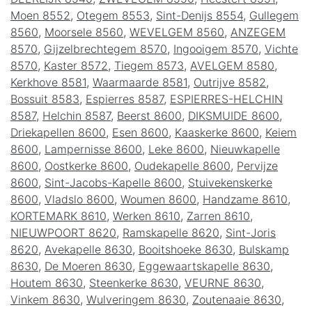
Moen 8552
,
Otegem 8553
,
Sint-Denijs 8554
,
Gullegem
8560
,
Moorsele 8560
,
WEVELGEM 8560
,
ANZEGEM
8570
,
Gijzelbrechtegem 8570
,
Ingooigem 8570
,
Vichte
8570
,
Kaster 8572
,
Tiegem 8573
,
AVELGEM 8580
,
Kerkhove 8581
,
Waarmaarde 8581
,
Outrijve 8582
,
Bossuit 8583
,
Espierres 8587
,
ESPIERRES-HELCHIN
8587
,
Helchin 8587
,
Beerst 8600
,
DIKSMUIDE 8600
,
Driekapellen 8600
,
Esen 8600
,
Kaaskerke 8600
,
Keiem
8600
,
Lampernisse 8600
,
Leke 8600
,
Nieuwkapelle
8600
,
Oostkerke 8600
,
Oudekapelle 8600
,
Pervijze
8600
,
Sint-Jacobs-Kapelle 8600
,
Stuivekenskerke
8600
,
Vladslo 8600
,
Woumen 8600
,
Handzame 8610
,
KORTEMARK 8610
,
Werken 8610
,
Zarren 8610
,
NIEUWPOORT 8620
,
Ramskapelle 8620
,
Sint-Joris
8620
,
Avekapelle 8630
,
Booitshoeke 8630
,
Bulskamp
8630
,
De Moeren 8630
,
Eggewaartskapelle 8630
,
Houtem 8630
,
Steenkerke 8630
,
VEURNE 8630
,
Vinkem 8630
,
Wulveringem 8630
,
Zoutenaaie 8630
,