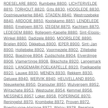
ROESELARE 8800
,
Rumbeke 8800
,
LICHTERVELDE
8810
,
TORHOUT 8820
,
Gits 8830
,
HOOGLEDE 8830
,
Oostnieuwkerke 8840
,
STADEN 8840
,
Westrozebeke
8840
,
ARDOOIE 8850
,
Koolskamp 8851
,
LENDELEDE
8860
,
Emelgem 8870
,
IZEGEM 8870
,
Kachtem 8870
,
LEDEGEM 8880
,
Rollegem-Kapelle 8880
,
Sint-Eloois-
Winkel 8880
,
Dadizele 8890
,
MOORSLEDE 8890
,
Brielen 8900
,
Dikkebus 8900
,
IEPER 8900
,
Sint-Jan
8900
,
Hollebeke 8902
,
Voormezele 8902
,
Zillebeke
8902
,
Boezinge 8904
,
Zuidschote 8904
,
Elverdinge
8906
,
Vlamertinge 8908
,
Bikschote 8920
,
Langemark
8920
,
LANGEMARK-POELKAPELLE 8920
,
Poelkapelle
8920
,
Lauwe 8930
,
MENEN 8930
,
Rekkem 8930
,
Geluwe 8940
,
WERVIK 8940
,
HEUVELLAND 8950
,
Nieuwkerke 8950
,
Dranouter 8951
,
Wulvergem 8952
,
Wijtschate 8953
,
Westouter 8954
,
Kemmel 8956
,
MESSINES 8957
,
Loker 8958
,
POPERINGE 8970
,
Reningelst 8970
,
Krombeke 8972
,
Proven 8972
,
Roesbrugge-Haringe 8972
,
Watou 8978
,
Beselare