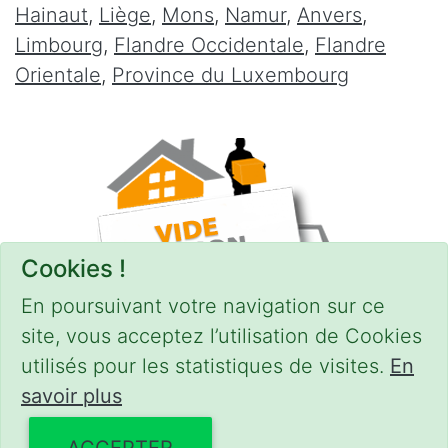
Hainaut
,
Liège
,
Mons
,
Namur
,
Anvers
,
Limbourg
,
Flandre Occidentale
,
Flandre
Orientale
,
Province du Luxembourg
Cookies !
En poursuivant votre navigation sur ce
site, vous acceptez l’utilisation de Cookies
utilisés pour les statistiques de visites.
En
savoir plus
CONDITIONS
-
SITEMAP
© 2018–2026
videgreniers.be