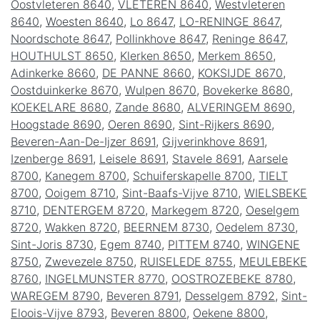
Oostvleteren 8640
,
VLETEREN 8640
,
Westvleteren
8640
,
Woesten 8640
,
Lo 8647
,
LO-RENINGE 8647
,
Noordschote 8647
,
Pollinkhove 8647
,
Reninge 8647
,
HOUTHULST 8650
,
Klerken 8650
,
Merkem 8650
,
Adinkerke 8660
,
DE PANNE 8660
,
KOKSIJDE 8670
,
Oostduinkerke 8670
,
Wulpen 8670
,
Bovekerke 8680
,
KOEKELARE 8680
,
Zande 8680
,
ALVERINGEM 8690
,
Hoogstade 8690
,
Oeren 8690
,
Sint-Rijkers 8690
,
Beveren-Aan-De-Ijzer 8691
,
Gijverinkhove 8691
,
Izenberge 8691
,
Leisele 8691
,
Stavele 8691
,
Aarsele
8700
,
Kanegem 8700
,
Schuiferskapelle 8700
,
TIELT
8700
,
Ooigem 8710
,
Sint-Baafs-Vijve 8710
,
WIELSBEKE
8710
,
DENTERGEM 8720
,
Markegem 8720
,
Oeselgem
8720
,
Wakken 8720
,
BEERNEM 8730
,
Oedelem 8730
,
Sint-Joris 8730
,
Egem 8740
,
PITTEM 8740
,
WINGENE
8750
,
Zwevezele 8750
,
RUISELEDE 8755
,
MEULEBEKE
8760
,
INGELMUNSTER 8770
,
OOSTROZEBEKE 8780
,
WAREGEM 8790
,
Beveren 8791
,
Desselgem 8792
,
Sint-
Eloois-Vijve 8793
,
Beveren 8800
,
Oekene 8800
,