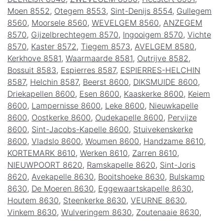
Moen 8552
,
Otegem 8553
,
Sint-Denijs 8554
,
Gullegem
8560
,
Moorsele 8560
,
WEVELGEM 8560
,
ANZEGEM
8570
,
Gijzelbrechtegem 8570
,
Ingooigem 8570
,
Vichte
8570
,
Kaster 8572
,
Tiegem 8573
,
AVELGEM 8580
,
Kerkhove 8581
,
Waarmaarde 8581
,
Outrijve 8582
,
Bossuit 8583
,
Espierres 8587
,
ESPIERRES-HELCHIN
8587
,
Helchin 8587
,
Beerst 8600
,
DIKSMUIDE 8600
,
Driekapellen 8600
,
Esen 8600
,
Kaaskerke 8600
,
Keiem
8600
,
Lampernisse 8600
,
Leke 8600
,
Nieuwkapelle
8600
,
Oostkerke 8600
,
Oudekapelle 8600
,
Pervijze
8600
,
Sint-Jacobs-Kapelle 8600
,
Stuivekenskerke
8600
,
Vladslo 8600
,
Woumen 8600
,
Handzame 8610
,
KORTEMARK 8610
,
Werken 8610
,
Zarren 8610
,
NIEUWPOORT 8620
,
Ramskapelle 8620
,
Sint-Joris
8620
,
Avekapelle 8630
,
Booitshoeke 8630
,
Bulskamp
8630
,
De Moeren 8630
,
Eggewaartskapelle 8630
,
Houtem 8630
,
Steenkerke 8630
,
VEURNE 8630
,
Vinkem 8630
,
Wulveringem 8630
,
Zoutenaaie 8630
,