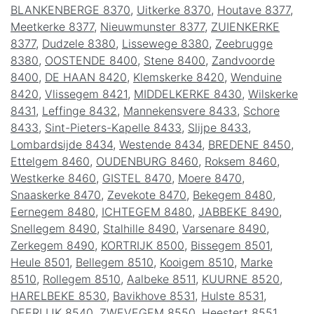
BLANKENBERGE 8370
,
Uitkerke 8370
,
Houtave 8377
,
Meetkerke 8377
,
Nieuwmunster 8377
,
ZUIENKERKE
8377
,
Dudzele 8380
,
Lissewege 8380
,
Zeebrugge
8380
,
OOSTENDE 8400
,
Stene 8400
,
Zandvoorde
8400
,
DE HAAN 8420
,
Klemskerke 8420
,
Wenduine
8420
,
Vlissegem 8421
,
MIDDELKERKE 8430
,
Wilskerke
8431
,
Leffinge 8432
,
Mannekensvere 8433
,
Schore
8433
,
Sint-Pieters-Kapelle 8433
,
Slijpe 8433
,
Lombardsijde 8434
,
Westende 8434
,
BREDENE 8450
,
Ettelgem 8460
,
OUDENBURG 8460
,
Roksem 8460
,
Westkerke 8460
,
GISTEL 8470
,
Moere 8470
,
Snaaskerke 8470
,
Zevekote 8470
,
Bekegem 8480
,
Eernegem 8480
,
ICHTEGEM 8480
,
JABBEKE 8490
,
Snellegem 8490
,
Stalhille 8490
,
Varsenare 8490
,
Zerkegem 8490
,
KORTRIJK 8500
,
Bissegem 8501
,
Heule 8501
,
Bellegem 8510
,
Kooigem 8510
,
Marke
8510
,
Rollegem 8510
,
Aalbeke 8511
,
KUURNE 8520
,
HARELBEKE 8530
,
Bavikhove 8531
,
Hulste 8531
,
DEERLIJK 8540
,
ZWEVEGEM 8550
,
Heestert 8551
,