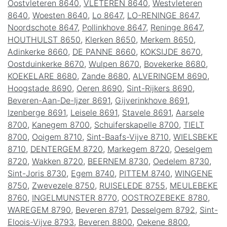
Oostvleteren 8640
,
VLETEREN 8640
,
Westvleteren
8640
,
Woesten 8640
,
Lo 8647
,
LO-RENINGE 8647
,
Noordschote 8647
,
Pollinkhove 8647
,
Reninge 8647
,
HOUTHULST 8650
,
Klerken 8650
,
Merkem 8650
,
Adinkerke 8660
,
DE PANNE 8660
,
KOKSIJDE 8670
,
Oostduinkerke 8670
,
Wulpen 8670
,
Bovekerke 8680
,
KOEKELARE 8680
,
Zande 8680
,
ALVERINGEM 8690
,
Hoogstade 8690
,
Oeren 8690
,
Sint-Rijkers 8690
,
Beveren-Aan-De-Ijzer 8691
,
Gijverinkhove 8691
,
Izenberge 8691
,
Leisele 8691
,
Stavele 8691
,
Aarsele
8700
,
Kanegem 8700
,
Schuiferskapelle 8700
,
TIELT
8700
,
Ooigem 8710
,
Sint-Baafs-Vijve 8710
,
WIELSBEKE
8710
,
DENTERGEM 8720
,
Markegem 8720
,
Oeselgem
8720
,
Wakken 8720
,
BEERNEM 8730
,
Oedelem 8730
,
Sint-Joris 8730
,
Egem 8740
,
PITTEM 8740
,
WINGENE
8750
,
Zwevezele 8750
,
RUISELEDE 8755
,
MEULEBEKE
8760
,
INGELMUNSTER 8770
,
OOSTROZEBEKE 8780
,
WAREGEM 8790
,
Beveren 8791
,
Desselgem 8792
,
Sint-
Eloois-Vijve 8793
,
Beveren 8800
,
Oekene 8800
,