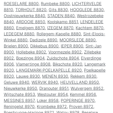
ROESELARE 8800
,
Rumbeke 8800
,
LICHTERVELDE
8810
,
TORHOUT 8820
,
Gits 8830
,
HOOGLEDE 8830
,
Oostnieuwkerke 8840
,
STADEN 8840
,
Westrozebeke
8840
,
ARDOOIE 8850
,
Koolskamp 8851
,
LENDELEDE
8860
,
Emelgem 8870
,
IZEGEM 8870
,
Kachtem 8870
,
LEDEGEM 8880
,
Rollegem-Kapelle 8880
,
Sint-Eloois-
Winkel 8880
,
Dadizele 8890
,
MOORSLEDE 8890
,
Brielen 8900
,
Dikkebus 8900
,
IEPER 8900
,
Sint-Jan
8900
,
Hollebeke 8902
,
Voormezele 8902
,
Zillebeke
8902
,
Boezinge 8904
,
Zuidschote 8904
,
Elverdinge
8906
,
Vlamertinge 8908
,
Bikschote 8920
,
Langemark
8920
,
LANGEMARK-POELKAPELLE 8920
,
Poelkapelle
8920
,
Lauwe 8930
,
MENEN 8930
,
Rekkem 8930
,
Geluwe 8940
,
WERVIK 8940
,
HEUVELLAND 8950
,
Nieuwkerke 8950
,
Dranouter 8951
,
Wulvergem 8952
,
Wijtschate 8953
,
Westouter 8954
,
Kemmel 8956
,
MESSINES 8957
,
Loker 8958
,
POPERINGE 8970
,
Reningelst 8970
,
Krombeke 8972
,
Proven 8972
,
Roesbrugge-Haringe 8972
,
Watou 8978
,
Beselare