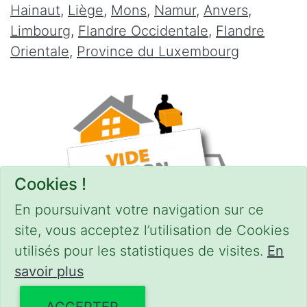
Hainaut
,
Liège
,
Mons
,
Namur
,
Anvers
,
Limbourg
,
Flandre Occidentale
,
Flandre
Orientale
,
Province du Luxembourg
Cookies !
En poursuivant votre navigation sur ce
site, vous acceptez l’utilisation de Cookies
utilisés pour les statistiques de visites.
En
savoir plus
CONDITIONS
-
SITEMAP
© 2018–2026
videgreniers.be