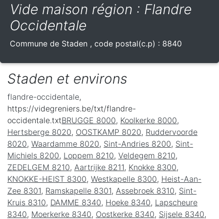
Vide maison région : Flandre
Occidentale
Commune de
Staden
, code postal(c.p) :
8840
Staden et environs
flandre-occidentale
,
https://videgreniers.be/txt/flandre-
occidentale.txt
BRUGGE 8000
,
Koolkerke 8000
,
Hertsberge 8020
,
OOSTKAMP 8020
,
Ruddervoorde
8020
,
Waardamme 8020
,
Sint-Andries 8200
,
Sint-
Michiels 8200
,
Loppem 8210
,
Veldegem 8210
,
ZEDELGEM 8210
,
Aartrijke 8211
,
Knokke 8300
,
KNOKKE-HEIST 8300
,
Westkapelle 8300
,
Heist-Aan-
Zee 8301
,
Ramskapelle 8301
,
Assebroek 8310
,
Sint-
Kruis 8310
,
DAMME 8340
,
Hoeke 8340
,
Lapscheure
8340
,
Moerkerke 8340
,
Oostkerke 8340
,
Sijsele 8340
,