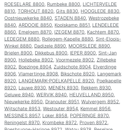
ROESELARE 8800
,
Rumbeke 8800
,
LICHTERVELDE
8810
,
TORHOUT 8820
,
Gits 8830
,
HOOGLEDE 8830
,
Oostnieuwkerke 8840
,
STADEN 8840
,
Westrozebeke
8840
,
ARDOOIE 8850
,
Koolskamp 8851
,
LENDELEDE
8860
,
Emelgem 8870
,
IZEGEM 8870
,
Kachtem 8870
,
LEDEGEM 8880
,
Rollegem-Kapelle 8880
,
Sint-Eloois-
Winkel 8880
,
Dadizele 8890
,
MOORSLEDE 8890
,
Brielen 8900
,
Dikkebus 8900
,
IEPER 8900
,
Sint-Jan
8900
,
Hollebeke 8902
,
Voormezele 8902
,
Zillebeke
8902
,
Boezinge 8904
,
Zuidschote 8904
,
Elverdinge
8906
,
Vlamertinge 8908
,
Bikschote 8920
,
Langemark
8920
,
LANGEMARK-POELKAPELLE 8920
,
Poelkapelle
8920
,
Lauwe 8930
,
MENEN 8930
,
Rekkem 8930
,
Geluwe 8940
,
WERVIK 8940
,
HEUVELLAND 8950
,
Nieuwkerke 8950
,
Dranouter 8951
,
Wulvergem 8952
,
Wijtschate 8953
,
Westouter 8954
,
Kemmel 8956
,
MESSINES 8957
,
Loker 8958
,
POPERINGE 8970
,
Reningelst 8970
,
Krombeke 8972
,
Proven 8972
,
Roesbrugge-Haringe 8972
,
Watou 8978
,
Beselare