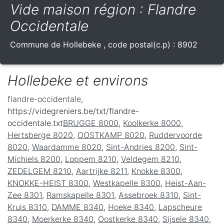
Vide maison région : Flandre
Occidentale
Commune de
Hollebeke
, code postal(c.p) :
8902
Hollebeke et environs
flandre-occidentale
,
https://videgreniers.be/txt/flandre-
occidentale.txt
BRUGGE 8000
,
Koolkerke 8000
,
Hertsberge 8020
,
OOSTKAMP 8020
,
Ruddervoorde
8020
,
Waardamme 8020
,
Sint-Andries 8200
,
Sint-
Michiels 8200
,
Loppem 8210
,
Veldegem 8210
,
ZEDELGEM 8210
,
Aartrijke 8211
,
Knokke 8300
,
KNOKKE-HEIST 8300
,
Westkapelle 8300
,
Heist-Aan-
Zee 8301
,
Ramskapelle 8301
,
Assebroek 8310
,
Sint-
Kruis 8310
,
DAMME 8340
,
Hoeke 8340
,
Lapscheure
8340
,
Moerkerke 8340
,
Oostkerke 8340
,
Sijsele 8340
,