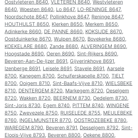
Oostvleteren 8640
,
VLETEREN 8640
,
Westvleteren
8640
,
Woesten 8640
,
Lo 8647
,
LO-RENINGE 8647
,
Noordschote 8647
,
Pollinkhove 8647
,
Reninge 8647
,
HOUTHULST 8650
,
Klerken 8650
,
Merkem 8650
,
Adinkerke 8660
,
DE PANNE 8660
,
KOKSIJDE 8670
,
Oostduinkerke 8670
,
Wulpen 8670
,
Bovekerke 8680
,
KOEKELARE 8680
,
Zande 8680
,
ALVERINGEM 8690
,
Hoogstade 8690
,
Oeren 8690
,
Sint-Rijkers 8690
,
Beveren-Aan-De-Ijzer 8691
,
Gijverinkhove 8691
,
Izenberge 8691
,
Leisele 8691
,
Stavele 8691
,
Aarsele
8700
,
Kanegem 8700
,
Schuiferskapelle 8700
,
TIELT
8700
,
Ooigem 8710
,
Sint-Baafs-Vijve 8710
,
WIELSBEKE
8710
,
DENTERGEM 8720
,
Markegem 8720
,
Oeselgem
8720
,
Wakken 8720
,
BEERNEM 8730
,
Oedelem 8730
,
Sint-Joris 8730
,
Egem 8740
,
PITTEM 8740
,
WINGENE
8750
,
Zwevezele 8750
,
RUISELEDE 8755
,
MEULEBEKE
8760
,
INGELMUNSTER 8770
,
OOSTROZEBEKE 8780
,
WAREGEM 8790
,
Beveren 8791
,
Desselgem 8792
,
Sint-
Eloois-Vijve 8793
,
Beveren 8800
,
Oekene 8800
,