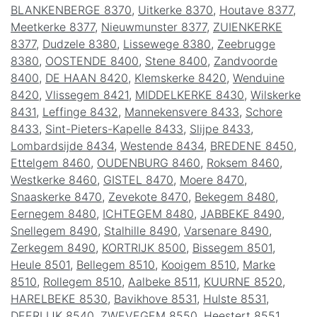
BLANKENBERGE 8370
,
Uitkerke 8370
,
Houtave 8377
,
Meetkerke 8377
,
Nieuwmunster 8377
,
ZUIENKERKE
8377
,
Dudzele 8380
,
Lissewege 8380
,
Zeebrugge
8380
,
OOSTENDE 8400
,
Stene 8400
,
Zandvoorde
8400
,
DE HAAN 8420
,
Klemskerke 8420
,
Wenduine
8420
,
Vlissegem 8421
,
MIDDELKERKE 8430
,
Wilskerke
8431
,
Leffinge 8432
,
Mannekensvere 8433
,
Schore
8433
,
Sint-Pieters-Kapelle 8433
,
Slijpe 8433
,
Lombardsijde 8434
,
Westende 8434
,
BREDENE 8450
,
Ettelgem 8460
,
OUDENBURG 8460
,
Roksem 8460
,
Westkerke 8460
,
GISTEL 8470
,
Moere 8470
,
Snaaskerke 8470
,
Zevekote 8470
,
Bekegem 8480
,
Eernegem 8480
,
ICHTEGEM 8480
,
JABBEKE 8490
,
Snellegem 8490
,
Stalhille 8490
,
Varsenare 8490
,
Zerkegem 8490
,
KORTRIJK 8500
,
Bissegem 8501
,
Heule 8501
,
Bellegem 8510
,
Kooigem 8510
,
Marke
8510
,
Rollegem 8510
,
Aalbeke 8511
,
KUURNE 8520
,
HARELBEKE 8530
,
Bavikhove 8531
,
Hulste 8531
,
DEERLIJK 8540
,
ZWEVEGEM 8550
,
Heestert 8551
,