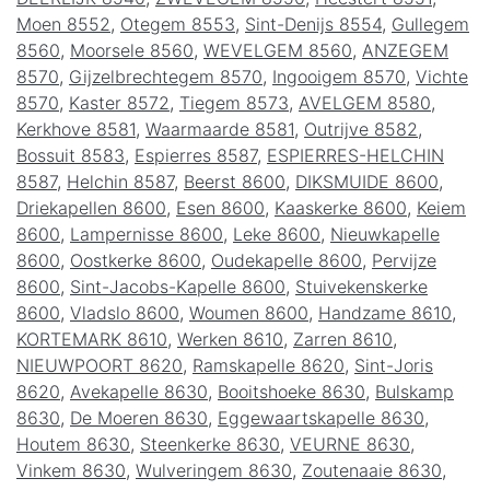
Moen 8552
,
Otegem 8553
,
Sint-Denijs 8554
,
Gullegem
8560
,
Moorsele 8560
,
WEVELGEM 8560
,
ANZEGEM
8570
,
Gijzelbrechtegem 8570
,
Ingooigem 8570
,
Vichte
8570
,
Kaster 8572
,
Tiegem 8573
,
AVELGEM 8580
,
Kerkhove 8581
,
Waarmaarde 8581
,
Outrijve 8582
,
Bossuit 8583
,
Espierres 8587
,
ESPIERRES-HELCHIN
8587
,
Helchin 8587
,
Beerst 8600
,
DIKSMUIDE 8600
,
Driekapellen 8600
,
Esen 8600
,
Kaaskerke 8600
,
Keiem
8600
,
Lampernisse 8600
,
Leke 8600
,
Nieuwkapelle
8600
,
Oostkerke 8600
,
Oudekapelle 8600
,
Pervijze
8600
,
Sint-Jacobs-Kapelle 8600
,
Stuivekenskerke
8600
,
Vladslo 8600
,
Woumen 8600
,
Handzame 8610
,
KORTEMARK 8610
,
Werken 8610
,
Zarren 8610
,
NIEUWPOORT 8620
,
Ramskapelle 8620
,
Sint-Joris
8620
,
Avekapelle 8630
,
Booitshoeke 8630
,
Bulskamp
8630
,
De Moeren 8630
,
Eggewaartskapelle 8630
,
Houtem 8630
,
Steenkerke 8630
,
VEURNE 8630
,
Vinkem 8630
,
Wulveringem 8630
,
Zoutenaaie 8630
,