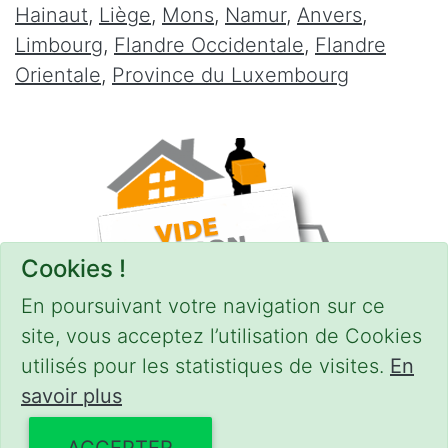
Hainaut
,
Liège
,
Mons
,
Namur
,
Anvers
,
Limbourg
,
Flandre Occidentale
,
Flandre
Orientale
,
Province du Luxembourg
Cookies !
En poursuivant votre navigation sur ce
site, vous acceptez l’utilisation de Cookies
utilisés pour les statistiques de visites.
En
savoir plus
CONDITIONS
-
SITEMAP
© 2018–2026
videgreniers.be