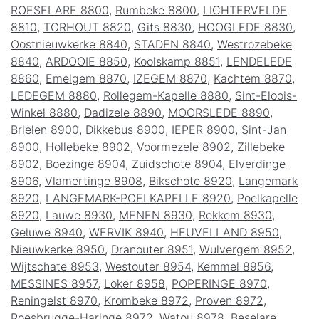
ROESELARE 8800
,
Rumbeke 8800
,
LICHTERVELDE
8810
,
TORHOUT 8820
,
Gits 8830
,
HOOGLEDE 8830
,
Oostnieuwkerke 8840
,
STADEN 8840
,
Westrozebeke
8840
,
ARDOOIE 8850
,
Koolskamp 8851
,
LENDELEDE
8860
,
Emelgem 8870
,
IZEGEM 8870
,
Kachtem 8870
,
LEDEGEM 8880
,
Rollegem-Kapelle 8880
,
Sint-Eloois-
Winkel 8880
,
Dadizele 8890
,
MOORSLEDE 8890
,
Brielen 8900
,
Dikkebus 8900
,
IEPER 8900
,
Sint-Jan
8900
,
Hollebeke 8902
,
Voormezele 8902
,
Zillebeke
8902
,
Boezinge 8904
,
Zuidschote 8904
,
Elverdinge
8906
,
Vlamertinge 8908
,
Bikschote 8920
,
Langemark
8920
,
LANGEMARK-POELKAPELLE 8920
,
Poelkapelle
8920
,
Lauwe 8930
,
MENEN 8930
,
Rekkem 8930
,
Geluwe 8940
,
WERVIK 8940
,
HEUVELLAND 8950
,
Nieuwkerke 8950
,
Dranouter 8951
,
Wulvergem 8952
,
Wijtschate 8953
,
Westouter 8954
,
Kemmel 8956
,
MESSINES 8957
,
Loker 8958
,
POPERINGE 8970
,
Reningelst 8970
,
Krombeke 8972
,
Proven 8972
,
Roesbrugge-Haringe 8972
,
Watou 8978
,
Beselare