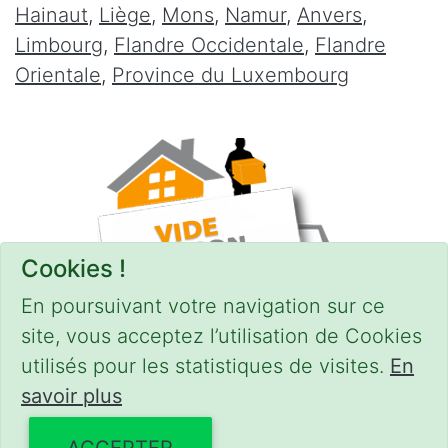
Hainaut
,
Liège
,
Mons
,
Namur
,
Anvers
,
Limbourg
,
Flandre Occidentale
,
Flandre
Orientale
,
Province du Luxembourg
Cookies !
En poursuivant votre navigation sur ce
site, vous acceptez l’utilisation de Cookies
utilisés pour les statistiques de visites.
En
savoir plus
CONDITIONS
-
SITEMAP
© 2018–2026
videgreniers.be