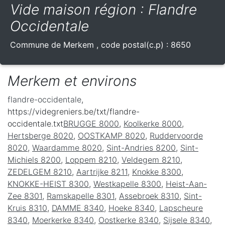
Vide maison région : Flandre
Occidentale
Commune de
Merkem
, code postal(c.p) :
8650
Merkem et environs
flandre-occidentale
,
https://videgreniers.be/txt/flandre-
occidentale.txt
BRUGGE 8000
,
Koolkerke 8000
,
Hertsberge 8020
,
OOSTKAMP 8020
,
Ruddervoorde
8020
,
Waardamme 8020
,
Sint-Andries 8200
,
Sint-
Michiels 8200
,
Loppem 8210
,
Veldegem 8210
,
ZEDELGEM 8210
,
Aartrijke 8211
,
Knokke 8300
,
KNOKKE-HEIST 8300
,
Westkapelle 8300
,
Heist-Aan-
Zee 8301
,
Ramskapelle 8301
,
Assebroek 8310
,
Sint-
Kruis 8310
,
DAMME 8340
,
Hoeke 8340
,
Lapscheure
8340
,
Moerkerke 8340
,
Oostkerke 8340
,
Sijsele 8340
,