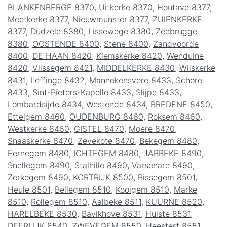
BLANKENBERGE 8370
,
Uitkerke 8370
,
Houtave 8377
,
Meetkerke 8377
,
Nieuwmunster 8377
,
ZUIENKERKE
8377
,
Dudzele 8380
,
Lissewege 8380
,
Zeebrugge
8380
,
OOSTENDE 8400
,
Stene 8400
,
Zandvoorde
8400
,
DE HAAN 8420
,
Klemskerke 8420
,
Wenduine
8420
,
Vlissegem 8421
,
MIDDELKERKE 8430
,
Wilskerke
8431
,
Leffinge 8432
,
Mannekensvere 8433
,
Schore
8433
,
Sint-Pieters-Kapelle 8433
,
Slijpe 8433
,
Lombardsijde 8434
,
Westende 8434
,
BREDENE 8450
,
Ettelgem 8460
,
OUDENBURG 8460
,
Roksem 8460
,
Westkerke 8460
,
GISTEL 8470
,
Moere 8470
,
Snaaskerke 8470
,
Zevekote 8470
,
Bekegem 8480
,
Eernegem 8480
,
ICHTEGEM 8480
,
JABBEKE 8490
,
Snellegem 8490
,
Stalhille 8490
,
Varsenare 8490
,
Zerkegem 8490
,
KORTRIJK 8500
,
Bissegem 8501
,
Heule 8501
,
Bellegem 8510
,
Kooigem 8510
,
Marke
8510
,
Rollegem 8510
,
Aalbeke 8511
,
KUURNE 8520
,
HARELBEKE 8530
,
Bavikhove 8531
,
Hulste 8531
,
DEERLIJK 8540
,
ZWEVEGEM 8550
,
Heestert 8551
,