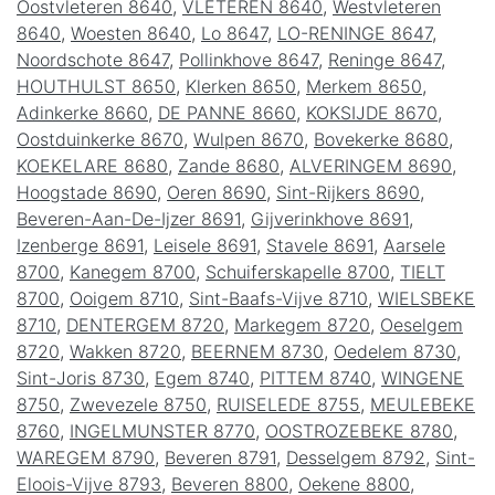
Oostvleteren 8640
,
VLETEREN 8640
,
Westvleteren
8640
,
Woesten 8640
,
Lo 8647
,
LO-RENINGE 8647
,
Noordschote 8647
,
Pollinkhove 8647
,
Reninge 8647
,
HOUTHULST 8650
,
Klerken 8650
,
Merkem 8650
,
Adinkerke 8660
,
DE PANNE 8660
,
KOKSIJDE 8670
,
Oostduinkerke 8670
,
Wulpen 8670
,
Bovekerke 8680
,
KOEKELARE 8680
,
Zande 8680
,
ALVERINGEM 8690
,
Hoogstade 8690
,
Oeren 8690
,
Sint-Rijkers 8690
,
Beveren-Aan-De-Ijzer 8691
,
Gijverinkhove 8691
,
Izenberge 8691
,
Leisele 8691
,
Stavele 8691
,
Aarsele
8700
,
Kanegem 8700
,
Schuiferskapelle 8700
,
TIELT
8700
,
Ooigem 8710
,
Sint-Baafs-Vijve 8710
,
WIELSBEKE
8710
,
DENTERGEM 8720
,
Markegem 8720
,
Oeselgem
8720
,
Wakken 8720
,
BEERNEM 8730
,
Oedelem 8730
,
Sint-Joris 8730
,
Egem 8740
,
PITTEM 8740
,
WINGENE
8750
,
Zwevezele 8750
,
RUISELEDE 8755
,
MEULEBEKE
8760
,
INGELMUNSTER 8770
,
OOSTROZEBEKE 8780
,
WAREGEM 8790
,
Beveren 8791
,
Desselgem 8792
,
Sint-
Eloois-Vijve 8793
,
Beveren 8800
,
Oekene 8800
,