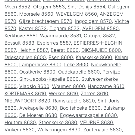
Moen 8552
,
Otegem 8553
,
Sint-Denijs 8554
,
Gullegem
8560
,
Moorsele 8560
,
WEVELGEM 8560
,
ANZEGEM
8570
,
Gijzelbrechtegem 8570
,
Ingooigem 8570
,
Vichte
8570
,
Kaster 8572
,
Tiegem 8573
,
AVELGEM 8580
,
Kerkhove 8581
,
Waarmaarde 8581
,
Outrijve 8582
,
Bossuit 8583
,
Espierres 8587
,
ESPIERRES-HELCHIN
8587
,
Helchin 8587
,
Beerst 8600
,
DIKSMUIDE 8600
,
Driekapellen 8600
,
Esen 8600
,
Kaaskerke 8600
,
Keiem
8600
,
Lampernisse 8600
,
Leke 8600
,
Nieuwkapelle
8600
,
Oostkerke 8600
,
Oudekapelle 8600
,
Pervijze
8600
,
Sint-Jacobs-Kapelle 8600
,
Stuivekenskerke
8600
,
Vladslo 8600
,
Woumen 8600
,
Handzame 8610
,
KORTEMARK 8610
,
Werken 8610
,
Zarren 8610
,
NIEUWPOORT 8620
,
Ramskapelle 8620
,
Sint-Joris
8620
,
Avekapelle 8630
,
Booitshoeke 8630
,
Bulskamp
8630
,
De Moeren 8630
,
Eggewaartskapelle 8630
,
Houtem 8630
,
Steenkerke 8630
,
VEURNE 8630
,
Vinkem 8630
,
Wulveringem 8630
,
Zoutenaaie 8630
,