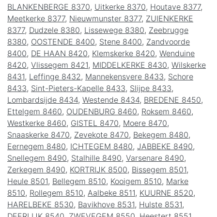
BLANKENBERGE 8370
,
Uitkerke 8370
,
Houtave 8377
,
Meetkerke 8377
,
Nieuwmunster 8377
,
ZUIENKERKE
8377
,
Dudzele 8380
,
Lissewege 8380
,
Zeebrugge
8380
,
OOSTENDE 8400
,
Stene 8400
,
Zandvoorde
8400
,
DE HAAN 8420
,
Klemskerke 8420
,
Wenduine
8420
,
Vlissegem 8421
,
MIDDELKERKE 8430
,
Wilskerke
8431
,
Leffinge 8432
,
Mannekensvere 8433
,
Schore
8433
,
Sint-Pieters-Kapelle 8433
,
Slijpe 8433
,
Lombardsijde 8434
,
Westende 8434
,
BREDENE 8450
,
Ettelgem 8460
,
OUDENBURG 8460
,
Roksem 8460
,
Westkerke 8460
,
GISTEL 8470
,
Moere 8470
,
Snaaskerke 8470
,
Zevekote 8470
,
Bekegem 8480
,
Eernegem 8480
,
ICHTEGEM 8480
,
JABBEKE 8490
,
Snellegem 8490
,
Stalhille 8490
,
Varsenare 8490
,
Zerkegem 8490
,
KORTRIJK 8500
,
Bissegem 8501
,
Heule 8501
,
Bellegem 8510
,
Kooigem 8510
,
Marke
8510
,
Rollegem 8510
,
Aalbeke 8511
,
KUURNE 8520
,
HARELBEKE 8530
,
Bavikhove 8531
,
Hulste 8531
,
DEERLIJK 8540
,
ZWEVEGEM 8550
,
Heestert 8551
,