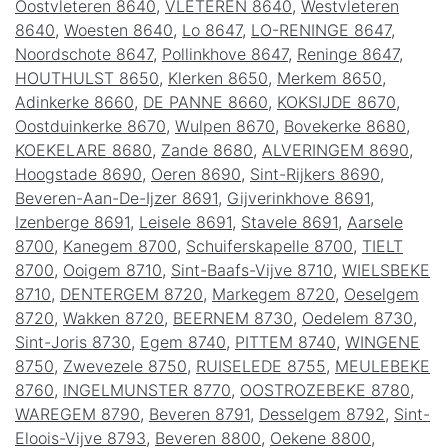
Oostvleteren 8640
,
VLETEREN 8640
,
Westvleteren
8640
,
Woesten 8640
,
Lo 8647
,
LO-RENINGE 8647
,
Noordschote 8647
,
Pollinkhove 8647
,
Reninge 8647
,
HOUTHULST 8650
,
Klerken 8650
,
Merkem 8650
,
Adinkerke 8660
,
DE PANNE 8660
,
KOKSIJDE 8670
,
Oostduinkerke 8670
,
Wulpen 8670
,
Bovekerke 8680
,
KOEKELARE 8680
,
Zande 8680
,
ALVERINGEM 8690
,
Hoogstade 8690
,
Oeren 8690
,
Sint-Rijkers 8690
,
Beveren-Aan-De-Ijzer 8691
,
Gijverinkhove 8691
,
Izenberge 8691
,
Leisele 8691
,
Stavele 8691
,
Aarsele
8700
,
Kanegem 8700
,
Schuiferskapelle 8700
,
TIELT
8700
,
Ooigem 8710
,
Sint-Baafs-Vijve 8710
,
WIELSBEKE
8710
,
DENTERGEM 8720
,
Markegem 8720
,
Oeselgem
8720
,
Wakken 8720
,
BEERNEM 8730
,
Oedelem 8730
,
Sint-Joris 8730
,
Egem 8740
,
PITTEM 8740
,
WINGENE
8750
,
Zwevezele 8750
,
RUISELEDE 8755
,
MEULEBEKE
8760
,
INGELMUNSTER 8770
,
OOSTROZEBEKE 8780
,
WAREGEM 8790
,
Beveren 8791
,
Desselgem 8792
,
Sint-
Eloois-Vijve 8793
,
Beveren 8800
,
Oekene 8800
,