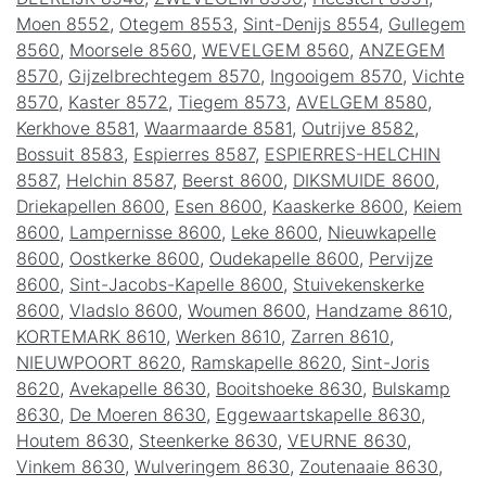
Moen 8552
,
Otegem 8553
,
Sint-Denijs 8554
,
Gullegem
8560
,
Moorsele 8560
,
WEVELGEM 8560
,
ANZEGEM
8570
,
Gijzelbrechtegem 8570
,
Ingooigem 8570
,
Vichte
8570
,
Kaster 8572
,
Tiegem 8573
,
AVELGEM 8580
,
Kerkhove 8581
,
Waarmaarde 8581
,
Outrijve 8582
,
Bossuit 8583
,
Espierres 8587
,
ESPIERRES-HELCHIN
8587
,
Helchin 8587
,
Beerst 8600
,
DIKSMUIDE 8600
,
Driekapellen 8600
,
Esen 8600
,
Kaaskerke 8600
,
Keiem
8600
,
Lampernisse 8600
,
Leke 8600
,
Nieuwkapelle
8600
,
Oostkerke 8600
,
Oudekapelle 8600
,
Pervijze
8600
,
Sint-Jacobs-Kapelle 8600
,
Stuivekenskerke
8600
,
Vladslo 8600
,
Woumen 8600
,
Handzame 8610
,
KORTEMARK 8610
,
Werken 8610
,
Zarren 8610
,
NIEUWPOORT 8620
,
Ramskapelle 8620
,
Sint-Joris
8620
,
Avekapelle 8630
,
Booitshoeke 8630
,
Bulskamp
8630
,
De Moeren 8630
,
Eggewaartskapelle 8630
,
Houtem 8630
,
Steenkerke 8630
,
VEURNE 8630
,
Vinkem 8630
,
Wulveringem 8630
,
Zoutenaaie 8630
,