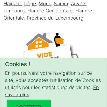
Hainaut
,
Liège
,
Mons
,
Namur
,
Anvers
,
Limbourg
,
Flandre Occidentale
,
Flandre
Orientale
,
Province du Luxembourg
Cookies !
En poursuivant votre navigation sur ce
site, vous acceptez l’utilisation de Cookies
utilisés pour les statistiques de visites.
En
savoir plus
CONDITIONS
-
SITEMAP
© 2018–2026
videgreniers.be