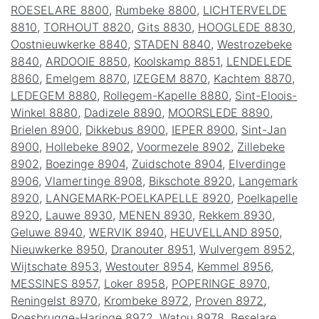
ROESELARE 8800
,
Rumbeke 8800
,
LICHTERVELDE
8810
,
TORHOUT 8820
,
Gits 8830
,
HOOGLEDE 8830
,
Oostnieuwkerke 8840
,
STADEN 8840
,
Westrozebeke
8840
,
ARDOOIE 8850
,
Koolskamp 8851
,
LENDELEDE
8860
,
Emelgem 8870
,
IZEGEM 8870
,
Kachtem 8870
,
LEDEGEM 8880
,
Rollegem-Kapelle 8880
,
Sint-Eloois-
Winkel 8880
,
Dadizele 8890
,
MOORSLEDE 8890
,
Brielen 8900
,
Dikkebus 8900
,
IEPER 8900
,
Sint-Jan
8900
,
Hollebeke 8902
,
Voormezele 8902
,
Zillebeke
8902
,
Boezinge 8904
,
Zuidschote 8904
,
Elverdinge
8906
,
Vlamertinge 8908
,
Bikschote 8920
,
Langemark
8920
,
LANGEMARK-POELKAPELLE 8920
,
Poelkapelle
8920
,
Lauwe 8930
,
MENEN 8930
,
Rekkem 8930
,
Geluwe 8940
,
WERVIK 8940
,
HEUVELLAND 8950
,
Nieuwkerke 8950
,
Dranouter 8951
,
Wulvergem 8952
,
Wijtschate 8953
,
Westouter 8954
,
Kemmel 8956
,
MESSINES 8957
,
Loker 8958
,
POPERINGE 8970
,
Reningelst 8970
,
Krombeke 8972
,
Proven 8972
,
Roesbrugge-Haringe 8972
,
Watou 8978
,
Beselare