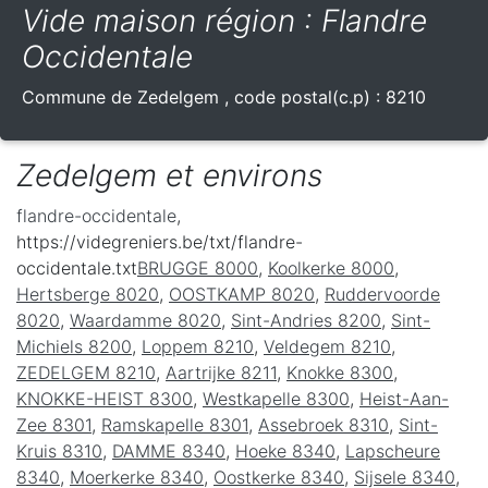
Vide maison région : Flandre
Occidentale
Commune de
Zedelgem
, code postal(c.p) :
8210
Zedelgem et environs
flandre-occidentale
,
https://videgreniers.be/txt/flandre-
occidentale.txt
BRUGGE 8000
,
Koolkerke 8000
,
Hertsberge 8020
,
OOSTKAMP 8020
,
Ruddervoorde
8020
,
Waardamme 8020
,
Sint-Andries 8200
,
Sint-
Michiels 8200
,
Loppem 8210
,
Veldegem 8210
,
ZEDELGEM 8210
,
Aartrijke 8211
,
Knokke 8300
,
KNOKKE-HEIST 8300
,
Westkapelle 8300
,
Heist-Aan-
Zee 8301
,
Ramskapelle 8301
,
Assebroek 8310
,
Sint-
Kruis 8310
,
DAMME 8340
,
Hoeke 8340
,
Lapscheure
8340
,
Moerkerke 8340
,
Oostkerke 8340
,
Sijsele 8340
,