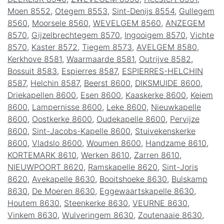
Moen 8552
,
Otegem 8553
,
Sint-Denijs 8554
,
Gullegem
8560
,
Moorsele 8560
,
WEVELGEM 8560
,
ANZEGEM
8570
,
Gijzelbrechtegem 8570
,
Ingooigem 8570
,
Vichte
8570
,
Kaster 8572
,
Tiegem 8573
,
AVELGEM 8580
,
Kerkhove 8581
,
Waarmaarde 8581
,
Outrijve 8582
,
Bossuit 8583
,
Espierres 8587
,
ESPIERRES-HELCHIN
8587
,
Helchin 8587
,
Beerst 8600
,
DIKSMUIDE 8600
,
Driekapellen 8600
,
Esen 8600
,
Kaaskerke 8600
,
Keiem
8600
,
Lampernisse 8600
,
Leke 8600
,
Nieuwkapelle
8600
,
Oostkerke 8600
,
Oudekapelle 8600
,
Pervijze
8600
,
Sint-Jacobs-Kapelle 8600
,
Stuivekenskerke
8600
,
Vladslo 8600
,
Woumen 8600
,
Handzame 8610
,
KORTEMARK 8610
,
Werken 8610
,
Zarren 8610
,
NIEUWPOORT 8620
,
Ramskapelle 8620
,
Sint-Joris
8620
,
Avekapelle 8630
,
Booitshoeke 8630
,
Bulskamp
8630
,
De Moeren 8630
,
Eggewaartskapelle 8630
,
Houtem 8630
,
Steenkerke 8630
,
VEURNE 8630
,
Vinkem 8630
,
Wulveringem 8630
,
Zoutenaaie 8630
,