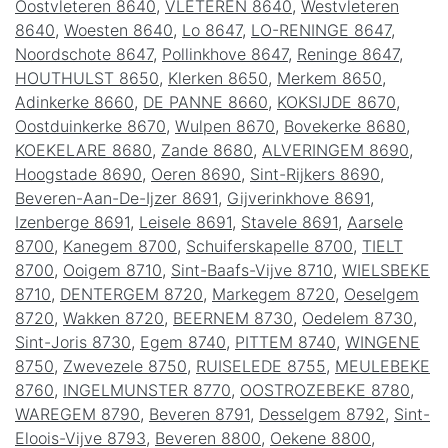
Oostvleteren 8640
,
VLETEREN 8640
,
Westvleteren
8640
,
Woesten 8640
,
Lo 8647
,
LO-RENINGE 8647
,
Noordschote 8647
,
Pollinkhove 8647
,
Reninge 8647
,
HOUTHULST 8650
,
Klerken 8650
,
Merkem 8650
,
Adinkerke 8660
,
DE PANNE 8660
,
KOKSIJDE 8670
,
Oostduinkerke 8670
,
Wulpen 8670
,
Bovekerke 8680
,
KOEKELARE 8680
,
Zande 8680
,
ALVERINGEM 8690
,
Hoogstade 8690
,
Oeren 8690
,
Sint-Rijkers 8690
,
Beveren-Aan-De-Ijzer 8691
,
Gijverinkhove 8691
,
Izenberge 8691
,
Leisele 8691
,
Stavele 8691
,
Aarsele
8700
,
Kanegem 8700
,
Schuiferskapelle 8700
,
TIELT
8700
,
Ooigem 8710
,
Sint-Baafs-Vijve 8710
,
WIELSBEKE
8710
,
DENTERGEM 8720
,
Markegem 8720
,
Oeselgem
8720
,
Wakken 8720
,
BEERNEM 8730
,
Oedelem 8730
,
Sint-Joris 8730
,
Egem 8740
,
PITTEM 8740
,
WINGENE
8750
,
Zwevezele 8750
,
RUISELEDE 8755
,
MEULEBEKE
8760
,
INGELMUNSTER 8770
,
OOSTROZEBEKE 8780
,
WAREGEM 8790
,
Beveren 8791
,
Desselgem 8792
,
Sint-
Eloois-Vijve 8793
,
Beveren 8800
,
Oekene 8800
,