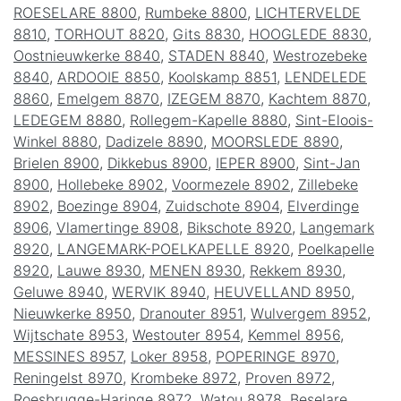
ROESELARE 8800
,
Rumbeke 8800
,
LICHTERVELDE
8810
,
TORHOUT 8820
,
Gits 8830
,
HOOGLEDE 8830
,
Oostnieuwkerke 8840
,
STADEN 8840
,
Westrozebeke
8840
,
ARDOOIE 8850
,
Koolskamp 8851
,
LENDELEDE
8860
,
Emelgem 8870
,
IZEGEM 8870
,
Kachtem 8870
,
LEDEGEM 8880
,
Rollegem-Kapelle 8880
,
Sint-Eloois-
Winkel 8880
,
Dadizele 8890
,
MOORSLEDE 8890
,
Brielen 8900
,
Dikkebus 8900
,
IEPER 8900
,
Sint-Jan
8900
,
Hollebeke 8902
,
Voormezele 8902
,
Zillebeke
8902
,
Boezinge 8904
,
Zuidschote 8904
,
Elverdinge
8906
,
Vlamertinge 8908
,
Bikschote 8920
,
Langemark
8920
,
LANGEMARK-POELKAPELLE 8920
,
Poelkapelle
8920
,
Lauwe 8930
,
MENEN 8930
,
Rekkem 8930
,
Geluwe 8940
,
WERVIK 8940
,
HEUVELLAND 8950
,
Nieuwkerke 8950
,
Dranouter 8951
,
Wulvergem 8952
,
Wijtschate 8953
,
Westouter 8954
,
Kemmel 8956
,
MESSINES 8957
,
Loker 8958
,
POPERINGE 8970
,
Reningelst 8970
,
Krombeke 8972
,
Proven 8972
,
Roesbrugge-Haringe 8972
,
Watou 8978
,
Beselare