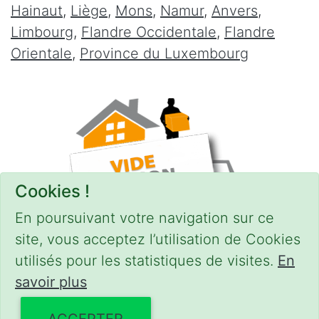
Hainaut
,
Liège
,
Mons
,
Namur
,
Anvers
,
Limbourg
,
Flandre Occidentale
,
Flandre
Orientale
,
Province du Luxembourg
Cookies !
En poursuivant votre navigation sur ce
site, vous acceptez l’utilisation de Cookies
utilisés pour les statistiques de visites.
En
savoir plus
CONDITIONS
-
SITEMAP
© 2018–2026
videgreniers.be