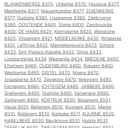
BLANKENBERGE 8370
,
Uitkerke 8370
,
Houtave 8377
,
Meetkerke 8377
,
Nieuwmunster 8377
,
ZUIENKERKE
8377
,
Dudzele 8380
,
Lissewege 8380
,
Zeebrugge
8380
,
OOSTENDE 8400
,
Stene 8400
,
Zandvoorde
8400
,
DE HAAN 8420
,
Klemskerke 8420
,
Wenduine
8420
,
Vlissegem 8421
,
MIDDELKERKE 8430
,
Wilskerke
8431
,
Leffinge 8432
,
Mannekensvere 8433
,
Schore
8433
,
Sint-Pieters-Kapelle 8433
,
Slijpe 8433
,
Lombardsijde 8434
,
Westende 8434
,
BREDENE 8450
,
Ettelgem 8460
,
OUDENBURG 8460
,
Roksem 8460
,
Westkerke 8460
,
GISTEL 8470
,
Moere 8470
,
Snaaskerke 8470
,
Zevekote 8470
,
Bekegem 8480
,
Eernegem 8480
,
ICHTEGEM 8480
,
JABBEKE 8490
,
Snellegem 8490
,
Stalhille 8490
,
Varsenare 8490
,
Zerkegem 8490
,
KORTRIJK 8500
,
Bissegem 8501
,
Heule 8501
,
Bellegem 8510
,
Kooigem 8510
,
Marke
8510
,
Rollegem 8510
,
Aalbeke 8511
,
KUURNE 8520
,
HARELBEKE 8530
,
Bavikhove 8531
,
Hulste 8531
,
DEERLIJK 8540
,
ZWEVEGEM 8550
,
Heestert 8551
,