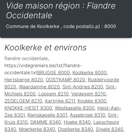
Vide maison région : Flandre
Occidentale
Commune de
Koolkerke
, code postal(c.p) :
8000
Koolkerke et environs
flandre-occidentale
,
https://videgreniers.be/txt/flandre-
occidentale.txt
BRUGGE 8000
,
Koolkerke 8000
,
Hertsberge 8020
,
OOSTKAMP 8020
,
Ruddervoorde
8020
,
Waardamme 8020
,
Sint-Andries 8200
,
Sint-
Michiels 8200
,
Loppem 8210
,
Veldegem 8210
,
ZEDELGEM 8210
,
Aartrijke 8211
,
Knokke 8300
,
KNOKKE-HEIST 8300
,
Westkapelle 8300
,
Heist-Aan-
Zee 8301
,
Ramskapelle 8301
,
Assebroek 8310
,
Sint-
Kruis 8310
,
DAMME 8340
,
Hoeke 8340
,
Lapscheure
8340
,
Moerkerke 8340
,
Oostkerke 8340
,
Sijsele 8340
,