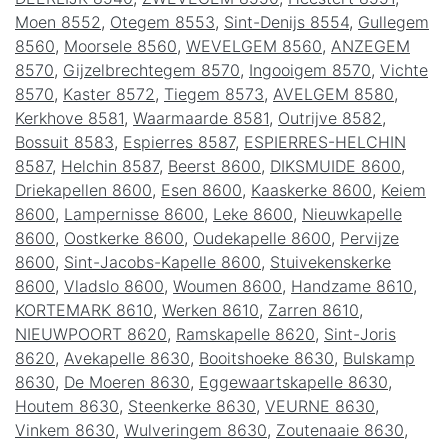
Moen 8552
,
Otegem 8553
,
Sint-Denijs 8554
,
Gullegem
8560
,
Moorsele 8560
,
WEVELGEM 8560
,
ANZEGEM
8570
,
Gijzelbrechtegem 8570
,
Ingooigem 8570
,
Vichte
8570
,
Kaster 8572
,
Tiegem 8573
,
AVELGEM 8580
,
Kerkhove 8581
,
Waarmaarde 8581
,
Outrijve 8582
,
Bossuit 8583
,
Espierres 8587
,
ESPIERRES-HELCHIN
8587
,
Helchin 8587
,
Beerst 8600
,
DIKSMUIDE 8600
,
Driekapellen 8600
,
Esen 8600
,
Kaaskerke 8600
,
Keiem
8600
,
Lampernisse 8600
,
Leke 8600
,
Nieuwkapelle
8600
,
Oostkerke 8600
,
Oudekapelle 8600
,
Pervijze
8600
,
Sint-Jacobs-Kapelle 8600
,
Stuivekenskerke
8600
,
Vladslo 8600
,
Woumen 8600
,
Handzame 8610
,
KORTEMARK 8610
,
Werken 8610
,
Zarren 8610
,
NIEUWPOORT 8620
,
Ramskapelle 8620
,
Sint-Joris
8620
,
Avekapelle 8630
,
Booitshoeke 8630
,
Bulskamp
8630
,
De Moeren 8630
,
Eggewaartskapelle 8630
,
Houtem 8630
,
Steenkerke 8630
,
VEURNE 8630
,
Vinkem 8630
,
Wulveringem 8630
,
Zoutenaaie 8630
,