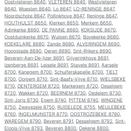
Oostvleteren 8640
,
VLETEREN 8640
,
Westvleteren
8640
,
Woesten 8640
,
Lo 8647
,
LO-RENINGE 8647
,
Noordschote 8647
,
Pollinkhove 8647
,
Reninge 8647
,
HOUTHULST 8650
,
Klerken 8650
,
Merkem 8650
,
Adinkerke 8660
,
DE PANNE 8660
,
KOKSIJDE 8670
,
Oostduinkerke 8670
,
Wulpen 8670
,
Bovekerke 8680
,
KOEKELARE 8680
,
Zande 8680
,
ALVERINGEM 8690
,
Hoogstade 8690
,
Oeren 8690
,
Sint-Rijkers 8690
,
Beveren-Aan-De-Ijzer 8691
,
Gijverinkhove 8691
,
Izenberge 8691
,
Leisele 8691
,
Stavele 8691
,
Aarsele
8700
,
Kanegem 8700
,
Schuiferskapelle 8700
,
TIELT
8700
,
Ooigem 8710
,
Sint-Baafs-Vijve 8710
,
WIELSBEKE
8710
,
DENTERGEM 8720
,
Markegem 8720
,
Oeselgem
8720
,
Wakken 8720
,
BEERNEM 8730
,
Oedelem 8730
,
Sint-Joris 8730
,
Egem 8740
,
PITTEM 8740
,
WINGENE
8750
,
Zwevezele 8750
,
RUISELEDE 8755
,
MEULEBEKE
8760
,
INGELMUNSTER 8770
,
OOSTROZEBEKE 8780
,
WAREGEM 8790
,
Beveren 8791
,
Desselgem 8792
,
Sint-
Eloois-Vijve 8793
,
Beveren 8800
,
Oekene 8800
,