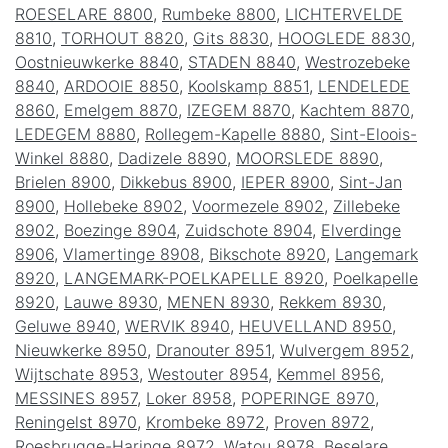
ROESELARE 8800
,
Rumbeke 8800
,
LICHTERVELDE
8810
,
TORHOUT 8820
,
Gits 8830
,
HOOGLEDE 8830
,
Oostnieuwkerke 8840
,
STADEN 8840
,
Westrozebeke
8840
,
ARDOOIE 8850
,
Koolskamp 8851
,
LENDELEDE
8860
,
Emelgem 8870
,
IZEGEM 8870
,
Kachtem 8870
,
LEDEGEM 8880
,
Rollegem-Kapelle 8880
,
Sint-Eloois-
Winkel 8880
,
Dadizele 8890
,
MOORSLEDE 8890
,
Brielen 8900
,
Dikkebus 8900
,
IEPER 8900
,
Sint-Jan
8900
,
Hollebeke 8902
,
Voormezele 8902
,
Zillebeke
8902
,
Boezinge 8904
,
Zuidschote 8904
,
Elverdinge
8906
,
Vlamertinge 8908
,
Bikschote 8920
,
Langemark
8920
,
LANGEMARK-POELKAPELLE 8920
,
Poelkapelle
8920
,
Lauwe 8930
,
MENEN 8930
,
Rekkem 8930
,
Geluwe 8940
,
WERVIK 8940
,
HEUVELLAND 8950
,
Nieuwkerke 8950
,
Dranouter 8951
,
Wulvergem 8952
,
Wijtschate 8953
,
Westouter 8954
,
Kemmel 8956
,
MESSINES 8957
,
Loker 8958
,
POPERINGE 8970
,
Reningelst 8970
,
Krombeke 8972
,
Proven 8972
,
Roesbrugge-Haringe 8972
,
Watou 8978
,
Beselare