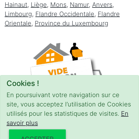
Hainaut
,
Liège
,
Mons
,
Namur
,
Anvers
,
Limbourg
,
Flandre Occidentale
,
Flandre
Orientale
,
Province du Luxembourg
Cookies !
En poursuivant votre navigation sur ce
site, vous acceptez l’utilisation de Cookies
utilisés pour les statistiques de visites.
En
savoir plus
CONDITIONS
-
SITEMAP
© 2018–2026
videgreniers.be