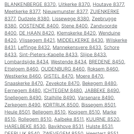
BLANKENBERGE 8370
,
Uitkerke 8370
,
Houtave 8377
,
Meetkerke 8377
,
Nieuwmunster 8377
,
ZUIENKERKE
8377
,
Dudzele 8380
,
Lissewege 8380
,
Zeebrugge
8380
,
OOSTENDE 8400
,
Stene 8400
,
Zandvoorde
8400
,
DE HAAN 8420
,
Klemskerke 8420
,
Wenduine
8420
,
Vlissegem 8421
,
MIDDELKERKE 8430
,
Wilskerke
8431
,
Leffinge 8432
,
Mannekensvere 8433
,
Schore
8433
,
Sint-Pieters-Kapelle 8433
,
Slijpe 8433
,
Lombardsijde 8434
,
Westende 8434
,
BREDENE 8450
,
Ettelgem 8460
,
OUDENBURG 8460
,
Roksem 8460
,
Westkerke 8460
,
GISTEL 8470
,
Moere 8470
,
Snaaskerke 8470
,
Zevekote 8470
,
Bekegem 8480
,
Eernegem 8480
,
ICHTEGEM 8480
,
JABBEKE 8490
,
Snellegem 8490
,
Stalhille 8490
,
Varsenare 8490
,
Zerkegem 8490
,
KORTRIJK 8500
,
Bissegem 8501
,
Heule 8501
,
Bellegem 8510
,
Kooigem 8510
,
Marke
8510
,
Rollegem 8510
,
Aalbeke 8511
,
KUURNE 8520
,
HARELBEKE 8530
,
Bavikhove 8531
,
Hulste 8531
,
DEERLIJK 8540
,
ZWEVEGEM 8550
,
Heestert 8551
,