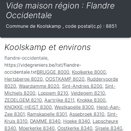
Vide maison région : Flandre
Occidentale
Commune de
Koolskamp
, code postal(c.p) :
8851
Koolskamp et environs
flandre-occidentale
,
https://videgreniers.be/txt/flandre-
occidentale.txt
BRUGGE 8000
,
Koolkerke 8000
,
Hertsberge 8020
,
OOSTKAMP 8020
,
Ruddervoorde
8020
,
Waardamme 8020
,
Sint-Andries 8200
,
Sint-
Michiels 8200
,
Loppem 8210
,
Veldegem 8210
,
ZEDELGEM 8210
,
Aartrijke 8211
,
Knokke 8300
,
KNOKKE-HEIST 8300
,
Westkapelle 8300
,
Heist-Aan-
Zee 8301
,
Ramskapelle 8301
,
Assebroek 8310
,
Sint-
Kruis 8310
,
DAMME 8340
,
Hoeke 8340
,
Lapscheure
8340
,
Moerkerke 8340
,
Oostkerke 8340
,
Sijsele 8340
,