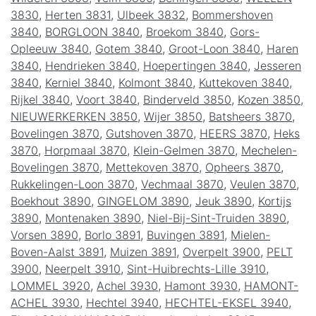
3830
,
Herten 3831
,
Ulbeek 3832
,
Bommershoven
3840
,
BORGLOON 3840
,
Broekom 3840
,
Gors-
Opleeuw 3840
,
Gotem 3840
,
Groot-Loon 3840
,
Haren
3840
,
Hendrieken 3840
,
Hoepertingen 3840
,
Jesseren
3840
,
Kerniel 3840
,
Kolmont 3840
,
Kuttekoven 3840
,
Rijkel 3840
,
Voort 3840
,
Binderveld 3850
,
Kozen 3850
,
NIEUWERKERKEN 3850
,
Wijer 3850
,
Batsheers 3870
,
Bovelingen 3870
,
Gutshoven 3870
,
HEERS 3870
,
Heks
3870
,
Horpmaal 3870
,
Klein-Gelmen 3870
,
Mechelen-
Bovelingen 3870
,
Mettekoven 3870
,
Opheers 3870
,
Rukkelingen-Loon 3870
,
Vechmaal 3870
,
Veulen 3870
,
Boekhout 3890
,
GINGELOM 3890
,
Jeuk 3890
,
Kortijs
3890
,
Montenaken 3890
,
Niel-Bij-Sint-Truiden 3890
,
Vorsen 3890
,
Borlo 3891
,
Buvingen 3891
,
Mielen-
Boven-Aalst 3891
,
Muizen 3891
,
Overpelt 3900
,
PELT
3900
,
Neerpelt 3910
,
Sint-Huibrechts-Lille 3910
,
LOMMEL 3920
,
Achel 3930
,
Hamont 3930
,
HAMONT-
ACHEL 3930
,
Hechtel 3940
,
HECHTEL-EKSEL 3940
,