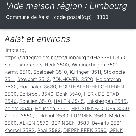
Vide maison région : Limbourg
Commune de
Aalst
, code postal(c.p) :
3800
Aalst et environs
limbourg
,
https://videgreniers.be/txt/limbourg.txt
HASSELT 3500
,
Sint-Lambrechts-Herk 3500
,
Wimmertingen 3501
,
Kermt 3510
,
Spalbeek 3510
,
Kuringen 3511
,
Stokrooie
3511
,
Stevoort 3512
,
ZONHOVEN 3520
,
Helchteren
3530
,
Houthalen 3530
,
HOUTHALEN-HELCHTEREN
3530
,
Berbroek 3540
,
Donk 3540
,
HERK-DE-STAD
3540
,
Schulen 3540
,
HALEN 3545
,
Loksbergen 3545
,
Zelem 3545
,
Heusden 3550
,
HEUSDEN-ZOLDER 3550
,
Zolder 3550
,
Linkhout 3560
,
LUMMEN 3560
,
Meldert
3560
,
ALKEN 3570
,
BERINGEN 3580
,
Beverlo 3581
,
Koersel 3582
,
Paal 3583
,
DIEPENBEEK 3590
,
GENK