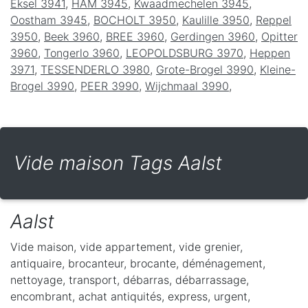
Eksel 3941
,
HAM 3945
,
Kwaadmechelen 3945
,
Oostham 3945
,
BOCHOLT 3950
,
Kaulille 3950
,
Reppel
3950
,
Beek 3960
,
BREE 3960
,
Gerdingen 3960
,
Opitter
3960
,
Tongerlo 3960
,
LEOPOLDSBURG 3970
,
Heppen
3971
,
TESSENDERLO 3980
,
Grote-Brogel 3990
,
Kleine-
Brogel 3990
,
PEER 3990
,
Wijchmaal 3990
,
Vide maison Tags Aalst
Aalst
Vide maison, vide appartement, vide grenier,
antiquaire, brocanteur, brocante, déménagement,
nettoyage, transport, débarras, débarrassage,
encombrant, achat antiquités, express, urgent,