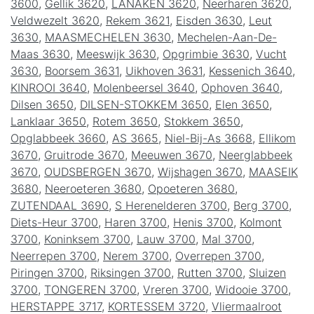
3600
,
Gellik 3620
,
LANAKEN 3620
,
Neerharen 3620
,
Veldwezelt 3620
,
Rekem 3621
,
Eisden 3630
,
Leut
3630
,
MAASMECHELEN 3630
,
Mechelen-Aan-De-
Maas 3630
,
Meeswijk 3630
,
Opgrimbie 3630
,
Vucht
3630
,
Boorsem 3631
,
Uikhoven 3631
,
Kessenich 3640
,
KINROOI 3640
,
Molenbeersel 3640
,
Ophoven 3640
,
Dilsen 3650
,
DILSEN-STOKKEM 3650
,
Elen 3650
,
Lanklaar 3650
,
Rotem 3650
,
Stokkem 3650
,
Opglabbeek 3660
,
AS 3665
,
Niel-Bij-As 3668
,
Ellikom
3670
,
Gruitrode 3670
,
Meeuwen 3670
,
Neerglabbeek
3670
,
OUDSBERGEN 3670
,
Wijshagen 3670
,
MAASEIK
3680
,
Neeroeteren 3680
,
Opoeteren 3680
,
ZUTENDAAL 3690
,
S Herenelderen 3700
,
Berg 3700
,
Diets-Heur 3700
,
Haren 3700
,
Henis 3700
,
Kolmont
3700
,
Koninksem 3700
,
Lauw 3700
,
Mal 3700
,
Neerrepen 3700
,
Nerem 3700
,
Overrepen 3700
,
Piringen 3700
,
Riksingen 3700
,
Rutten 3700
,
Sluizen
3700
,
TONGEREN 3700
,
Vreren 3700
,
Widooie 3700
,
HERSTAPPE 3717
,
KORTESSEM 3720
,
Vliermaalroot