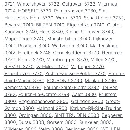
3721
,
Wintershoven 3722
,
Guigoven 3723
,
Vliermaal
3724
,
HOESELT 3730
,
Romershoven 3730
,
Sint-
Huibrechts-Hern 3730
,
Werm 3730
,
Schalkhoven 3732
,
Beverst 3740
,
BILZEN 3740
,
Eigenbilzen 3740
,
Grote-
Spouwen 3740
,
Hees 3740
,
Kleine-Spouwen 3740
,
Mopertingen 3740
,
Munsterbilzen 3740
,
Rijkhoven
3740
,
Rosmeer 3740
,
Waltwilder 3740
,
Martenslinde
3742
,
Hoelbeek 3746
,
Genoelselderen 3770
,
Herderen
3770
,
Kanne 3770
,
Membruggen 3770
,
Millen 3770
,
RIEMST 3770
,
Val-Meer 3770
,
Vlijtingen 3770
,
Vroenhoven 3770
,
Zichen-Zussen-Bolder 3770
,
Fouron-
Saint-Martin 3790
,
FOURONS 3790
,
Mouland 3790
,
Remersdaal 3791
,
Fouron-Saint-Pierre 3792
,
Teuven
3793
,
Fouron-Le-Comte 3798
,
Aalst 3800
,
Brustem
3800
,
Engelmanshoven 3800
,
Gelinden 3800
,
Groot-
Gelmen 3800
,
Halmaal 3800
,
Kerkom-Bij-Sint-Truiden
3800
,
Ordingen 3800
,
SINT-TRUIDEN 3800
,
Zepperen
3800
,
Duras 3803
,
Gorsem 3803
,
Runkelen 3803
,
Wilderen 3803
,
Velm 3806
,
Berlingen 3830
,
WELLEN