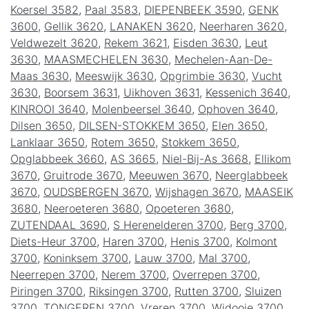
Koersel 3582
,
Paal 3583
,
DIEPENBEEK 3590
,
GENK
3600
,
Gellik 3620
,
LANAKEN 3620
,
Neerharen 3620
,
Veldwezelt 3620
,
Rekem 3621
,
Eisden 3630
,
Leut
3630
,
MAASMECHELEN 3630
,
Mechelen-Aan-De-
Maas 3630
,
Meeswijk 3630
,
Opgrimbie 3630
,
Vucht
3630
,
Boorsem 3631
,
Uikhoven 3631
,
Kessenich 3640
,
KINROOI 3640
,
Molenbeersel 3640
,
Ophoven 3640
,
Dilsen 3650
,
DILSEN-STOKKEM 3650
,
Elen 3650
,
Lanklaar 3650
,
Rotem 3650
,
Stokkem 3650
,
Opglabbeek 3660
,
AS 3665
,
Niel-Bij-As 3668
,
Ellikom
3670
,
Gruitrode 3670
,
Meeuwen 3670
,
Neerglabbeek
3670
,
OUDSBERGEN 3670
,
Wijshagen 3670
,
MAASEIK
3680
,
Neeroeteren 3680
,
Opoeteren 3680
,
ZUTENDAAL 3690
,
S Herenelderen 3700
,
Berg 3700
,
Diets-Heur 3700
,
Haren 3700
,
Henis 3700
,
Kolmont
3700
,
Koninksem 3700
,
Lauw 3700
,
Mal 3700
,
Neerrepen 3700
,
Nerem 3700
,
Overrepen 3700
,
Piringen 3700
,
Riksingen 3700
,
Rutten 3700
,
Sluizen
3700
,
TONGEREN 3700
,
Vreren 3700
,
Widooie 3700
,