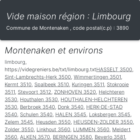
Vide maison région : Limbourg
Commune de
Montenaken
, code postal(c.p) :
3890
Montenaken et environs
limbourg
,
https://videgreniers.be/txt/limbourg.txt
HASSELT 3500
,
Sint-Lambrechts-Herk 3500
,
Wimmertingen 3501
,
Kermt 3510
,
Spalbeek 3510
,
Kuringen 3511
,
Stokrooie
3511
,
Stevoort 3512
,
ZONHOVEN 3520
,
Helchteren
3530
,
Houthalen 3530
,
HOUTHALEN-HELCHTEREN
3530
,
Berbroek 3540
,
Donk 3540
,
HERK-DE-STAD
3540
,
Schulen 3540
,
HALEN 3545
,
Loksbergen 3545
,
Zelem 3545
,
Heusden 3550
,
HEUSDEN-ZOLDER 3550
,
Zolder 3550
,
Linkhout 3560
,
LUMMEN 3560
,
Meldert
3560
,
ALKEN 3570
,
BERINGEN 3580
,
Beverlo 3581
,