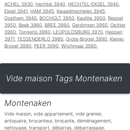
ACHEL 3930
,
Hechtel 3940
,
HECHTEL-EKSEL 3940
,
Eksel 3941
,
HAM 3945
,
Kwaadmechelen 3945
,
Oostham 3945
,
BOCHOLT 3950
,
Kaulille 3950
,
Reppel
3950
,
Beek 3960
,
BREE 3960
,
Gerdingen 3960
,
Opitter
3960
,
Tongerlo 3960
,
LEOPOLDSBURG 3970
,
Heppen
3971
,
TESSENDERLO 3980
,
Grote-Brogel 3990
,
Kleine-
Brogel 3990
,
PEER 3990
,
Wijchmaal 3990
,
Vide maison Tags Montenaken
Montenaken
Vide maison, vide appartement, vide grenier,
antiquaire, brocanteur, brocante, déménagement,
nettoyage, transport, débarras, débarrassage,