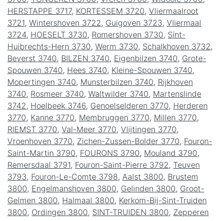
HERSTAPPE 3717
,
KORTESSEM 3720
,
Vliermaalroot
3721
,
Wintershoven 3722
,
Guigoven 3723
,
Vliermaal
3724
,
HOESELT 3730
,
Romershoven 3730
,
Sint-
Huibrechts-Hern 3730
,
Werm 3730
,
Schalkhoven 3732
,
Beverst 3740
,
BILZEN 3740
,
Eigenbilzen 3740
,
Grote-
Spouwen 3740
,
Hees 3740
,
Kleine-Spouwen 3740
,
Mopertingen 3740
,
Munsterbilzen 3740
,
Rijkhoven
3740
,
Rosmeer 3740
,
Waltwilder 3740
,
Martenslinde
3742
,
Hoelbeek 3746
,
Genoelselderen 3770
,
Herderen
3770
,
Kanne 3770
,
Membruggen 3770
,
Millen 3770
,
RIEMST 3770
,
Val-Meer 3770
,
Vlijtingen 3770
,
Vroenhoven 3770
,
Zichen-Zussen-Bolder 3770
,
Fouron-
Saint-Martin 3790
,
FOURONS 3790
,
Mouland 3790
,
Remersdaal 3791
,
Fouron-Saint-Pierre 3792
,
Teuven
3793
,
Fouron-Le-Comte 3798
,
Aalst 3800
,
Brustem
3800
,
Engelmanshoven 3800
,
Gelinden 3800
,
Groot-
Gelmen 3800
,
Halmaal 3800
,
Kerkom-Bij-Sint-Truiden
3800
,
Ordingen 3800
,
SINT-TRUIDEN 3800
,
Zepperen