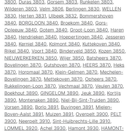
3800
,
Duras 3803
,
Gorsem 3803
,
Runkelen 3803
,
Wilderen 3803
,
Velm 3806
,
Berlingen 3830
,
WELLEN
3830
,
Herten 3831
,
Ulbeek 3832
,
Bommershoven
3840
,
BORGLOON 3840
,
Broekom 3840
,
Gors-
Opleeuw 3840
,
Gotem 3840
,
Groot-Loon 3840
,
Haren
3840
,
Hendrieken 3840
,
Hoepertingen 3840
,
Jesseren
3840
,
Kerniel 3840
,
Kolmont 3840
,
Kuttekoven 3840
,
Rijkel 3840
,
Voort 3840
,
Binderveld 3850
,
Kozen 3850
,
NIEUWERKERKEN 3850
,
Wijer 3850
,
Batsheers 3870
,
Bovelingen 3870
,
Gutshoven 3870
,
HEERS 3870
,
Heks
3870
,
Horpmaal 3870
,
Klein-Gelmen 3870
,
Mechelen-
Bovelingen 3870
,
Mettekoven 3870
,
Opheers 3870
,
Rukkelingen-Loon 3870
,
Vechmaal 3870
,
Veulen 3870
,
Boekhout 3890
,
GINGELOM 3890
,
Jeuk 3890
,
Kortijs
3890
,
Montenaken 3890
,
Niel-Bij-Sint-Truiden 3890
,
Vorsen 3890
,
Borlo 3891
,
Buvingen 3891
,
Mielen-
Boven-Aalst 3891
,
Muizen 3891
,
Overpelt 3900
,
PELT
3900
,
Neerpelt 3910
,
Sint-Huibrechts-Lille 3910
,
LOMMEL 3920
,
Achel 3930
,
Hamont 3930
,
HAMONT-