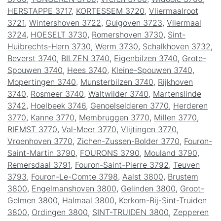
HERSTAPPE 3717
,
KORTESSEM 3720
,
Vliermaalroot
3721
,
Wintershoven 3722
,
Guigoven 3723
,
Vliermaal
3724
,
HOESELT 3730
,
Romershoven 3730
,
Sint-
Huibrechts-Hern 3730
,
Werm 3730
,
Schalkhoven 3732
,
Beverst 3740
,
BILZEN 3740
,
Eigenbilzen 3740
,
Grote-
Spouwen 3740
,
Hees 3740
,
Kleine-Spouwen 3740
,
Mopertingen 3740
,
Munsterbilzen 3740
,
Rijkhoven
3740
,
Rosmeer 3740
,
Waltwilder 3740
,
Martenslinde
3742
,
Hoelbeek 3746
,
Genoelselderen 3770
,
Herderen
3770
,
Kanne 3770
,
Membruggen 3770
,
Millen 3770
,
RIEMST 3770
,
Val-Meer 3770
,
Vlijtingen 3770
,
Vroenhoven 3770
,
Zichen-Zussen-Bolder 3770
,
Fouron-
Saint-Martin 3790
,
FOURONS 3790
,
Mouland 3790
,
Remersdaal 3791
,
Fouron-Saint-Pierre 3792
,
Teuven
3793
,
Fouron-Le-Comte 3798
,
Aalst 3800
,
Brustem
3800
,
Engelmanshoven 3800
,
Gelinden 3800
,
Groot-
Gelmen 3800
,
Halmaal 3800
,
Kerkom-Bij-Sint-Truiden
3800
,
Ordingen 3800
,
SINT-TRUIDEN 3800
,
Zepperen