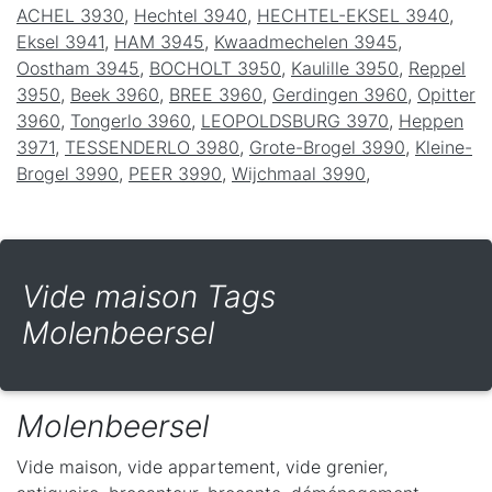
ACHEL 3930
,
Hechtel 3940
,
HECHTEL-EKSEL 3940
,
Eksel 3941
,
HAM 3945
,
Kwaadmechelen 3945
,
Oostham 3945
,
BOCHOLT 3950
,
Kaulille 3950
,
Reppel
3950
,
Beek 3960
,
BREE 3960
,
Gerdingen 3960
,
Opitter
3960
,
Tongerlo 3960
,
LEOPOLDSBURG 3970
,
Heppen
3971
,
TESSENDERLO 3980
,
Grote-Brogel 3990
,
Kleine-
Brogel 3990
,
PEER 3990
,
Wijchmaal 3990
,
Vide maison Tags
Molenbeersel
Molenbeersel
Vide maison, vide appartement, vide grenier,