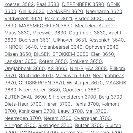
Koersel 3582
,
Paal 3583
,
DIEPENBEEK 3590
,
GENK
3600
,
Gellik 3620
,
LANAKEN 3620
,
Neerharen 3620
,
Veldwezelt 3620
,
Rekem 3621
,
Eisden 3630
,
Leut
3630
,
MAASMECHELEN 3630
,
Mechelen-Aan-De-
Maas 3630
,
Meeswijk 3630
,
Opgrimbie 3630
,
Vucht
3630
,
Boorsem 3631
,
Uikhoven 3631
,
Kessenich 3640
,
KINROOI 3640
,
Molenbeersel 3640
,
Ophoven 3640
,
Dilsen 3650
,
DILSEN-STOKKEM 3650
,
Elen 3650
,
Lanklaar 3650
,
Rotem 3650
,
Stokkem 3650
,
Opglabbeek 3660
,
AS 3665
,
Niel-Bij-As 3668
,
Ellikom
3670
,
Gruitrode 3670
,
Meeuwen 3670
,
Neerglabbeek
3670
,
OUDSBERGEN 3670
,
Wijshagen 3670
,
MAASEIK
3680
,
Neeroeteren 3680
,
Opoeteren 3680
,
ZUTENDAAL 3690
,
S Herenelderen 3700
,
Berg 3700
,
Diets-Heur 3700
,
Haren 3700
,
Henis 3700
,
Kolmont
3700
,
Koninksem 3700
,
Lauw 3700
,
Mal 3700
,
Neerrepen 3700
,
Nerem 3700
,
Overrepen 3700
,
Piringen 3700
,
Riksingen 3700
,
Rutten 3700
,
Sluizen
3700
,
TONGEREN 3700
,
Vreren 3700
,
Widooie 3700
,