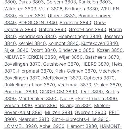
3800
,
Duras 3803
,
Gorsem 3803
,
Runkelen 3803
,
Wilderen 3803
,
Velm 3806
,
Berlingen 3830
,
WELLEN
3830
,
Herten 3831
,
Ulbeek 3832
,
Bommershoven
3840
,
BORGLOON 3840
,
Broekom 3840
,
Gors-
Opleeuw 3840
,
Gotem 3840
,
Groot-Loon 3840
,
Haren
3840
,
Hendrieken 3840
,
Hoepertingen 3840
,
Jesseren
3840
,
Kerniel 3840
,
Kolmont 3840
,
Kuttekoven 3840
,
Rijkel 3840
,
Voort 3840
,
Binderveld 3850
,
Kozen 3850
,
NIEUWERKERKEN 3850
,
Wijer 3850
,
Batsheers 3870
,
Bovelingen 3870
,
Gutshoven 3870
,
HEERS 3870
,
Heks
3870
,
Horpmaal 3870
,
Klein-Gelmen 3870
,
Mechelen-
Bovelingen 3870
,
Mettekoven 3870
,
Opheers 3870
,
Rukkelingen-Loon 3870
,
Vechmaal 3870
,
Veulen 3870
,
Boekhout 3890
,
GINGELOM 3890
,
Jeuk 3890
,
Kortijs
3890
,
Montenaken 3890
,
Niel-Bij-Sint-Truiden 3890
,
Vorsen 3890
,
Borlo 3891
,
Buvingen 3891
,
Mielen-
Boven-Aalst 3891
,
Muizen 3891
,
Overpelt 3900
,
PELT
3900
,
Neerpelt 3910
,
Sint-Huibrechts-Lille 3910
,
LOMMEL 3920
,
Achel 3930
,
Hamont 3930
,
HAMONT-