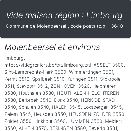
Vide maison région : Limbourg
Commune de
Molenbeersel
, code postal(c.p) :
3640
Molenbeersel et environs
limbourg
,
https://videgreniers.be/txt/limbourg.txt
HASSELT 3500
,
Sint-Lambrechts-Herk 3500
,
Wimmertingen 3501
,
Kermt 3510
,
Spalbeek 3510
,
Kuringen 3511
,
Stokrooie
3511
,
Stevoort 3512
,
ZONHOVEN 3520
,
Helchteren
3530
,
Houthalen 3530
,
HOUTHALEN-HELCHTEREN
3530
,
Berbroek 3540
,
Donk 3540
,
HERK-DE-STAD
3540
,
Schulen 3540
,
HALEN 3545
,
Loksbergen 3545
,
Zelem 3545
,
Heusden 3550
,
HEUSDEN-ZOLDER 3550
,
Zolder 3550
,
Linkhout 3560
,
LUMMEN 3560
,
Meldert
3560
,
ALKEN 3570
,
BERINGEN 3580
,
Beverlo 3581
,