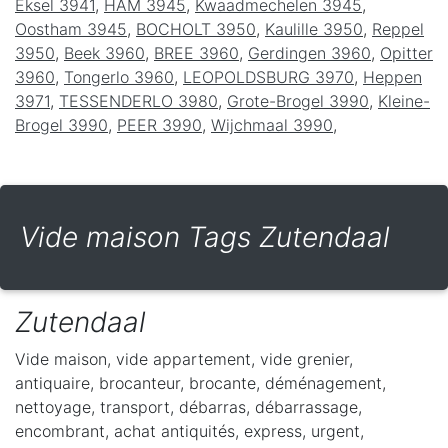
Eksel 3941
,
HAM 3945
,
Kwaadmechelen 3945
,
Oostham 3945
,
BOCHOLT 3950
,
Kaulille 3950
,
Reppel
3950
,
Beek 3960
,
BREE 3960
,
Gerdingen 3960
,
Opitter
3960
,
Tongerlo 3960
,
LEOPOLDSBURG 3970
,
Heppen
3971
,
TESSENDERLO 3980
,
Grote-Brogel 3990
,
Kleine-
Brogel 3990
,
PEER 3990
,
Wijchmaal 3990
,
Vide maison Tags Zutendaal
Zutendaal
Vide maison, vide appartement, vide grenier,
antiquaire, brocanteur, brocante, déménagement,
nettoyage, transport, débarras, débarrassage,
encombrant, achat antiquités, express, urgent,