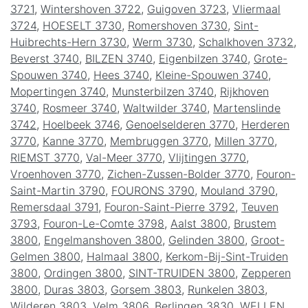
3721
,
Wintershoven 3722
,
Guigoven 3723
,
Vliermaal
3724
,
HOESELT 3730
,
Romershoven 3730
,
Sint-
Huibrechts-Hern 3730
,
Werm 3730
,
Schalkhoven 3732
,
Beverst 3740
,
BILZEN 3740
,
Eigenbilzen 3740
,
Grote-
Spouwen 3740
,
Hees 3740
,
Kleine-Spouwen 3740
,
Mopertingen 3740
,
Munsterbilzen 3740
,
Rijkhoven
3740
,
Rosmeer 3740
,
Waltwilder 3740
,
Martenslinde
3742
,
Hoelbeek 3746
,
Genoelselderen 3770
,
Herderen
3770
,
Kanne 3770
,
Membruggen 3770
,
Millen 3770
,
RIEMST 3770
,
Val-Meer 3770
,
Vlijtingen 3770
,
Vroenhoven 3770
,
Zichen-Zussen-Bolder 3770
,
Fouron-
Saint-Martin 3790
,
FOURONS 3790
,
Mouland 3790
,
Remersdaal 3791
,
Fouron-Saint-Pierre 3792
,
Teuven
3793
,
Fouron-Le-Comte 3798
,
Aalst 3800
,
Brustem
3800
,
Engelmanshoven 3800
,
Gelinden 3800
,
Groot-
Gelmen 3800
,
Halmaal 3800
,
Kerkom-Bij-Sint-Truiden
3800
,
Ordingen 3800
,
SINT-TRUIDEN 3800
,
Zepperen
3800
,
Duras 3803
,
Gorsem 3803
,
Runkelen 3803
,
Wilderen 3803
,
Velm 3806
,
Berlingen 3830
,
WELLEN