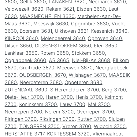
3600
,
Gellik 3620
,
LANAKEN 3620
,
Neerharen 3620
,
Veldwezelt 3620
,
Rekem 3621
,
Eisden 3630
,
Leut
3630
,
MAASMECHELEN 3630
,
Mechelen-Aan-De-
Maas 3630
,
Meeswijk 3630
,
Opgrimbie 3630
,
Vucht
3630
,
Boorsem 3631
,
Uikhoven 3631
,
Kessenich 3640
,
KINROOI 3640
,
Molenbeersel 3640
,
Ophoven 3640
,
Dilsen 3650
,
DILSEN-STOKKEM 3650
,
Elen 3650
,
Lanklaar 3650
,
Rotem 3650
,
Stokkem 3650
,
Opglabbeek 3660
,
AS 3665
,
Niel-Bij-As 3668
,
Ellikom
3670
,
Gruitrode 3670
,
Meeuwen 3670
,
Neerglabbeek
3670
,
OUDSBERGEN 3670
,
Wijshagen 3670
,
MAASEIK
3680
,
Neeroeteren 3680
,
Opoeteren 3680
,
ZUTENDAAL 3690
,
S Herenelderen 3700
,
Berg 3700
,
Diets-Heur 3700
,
Haren 3700
,
Henis 3700
,
Kolmont
3700
,
Koninksem 3700
,
Lauw 3700
,
Mal 3700
,
Neerrepen 3700
,
Nerem 3700
,
Overrepen 3700
,
Piringen 3700
,
Riksingen 3700
,
Rutten 3700
,
Sluizen
3700
,
TONGEREN 3700
,
Vreren 3700
,
Widooie 3700
,
HERSTAPPE 3717
,
KORTESSEM 3720
,
Vliermaalroot