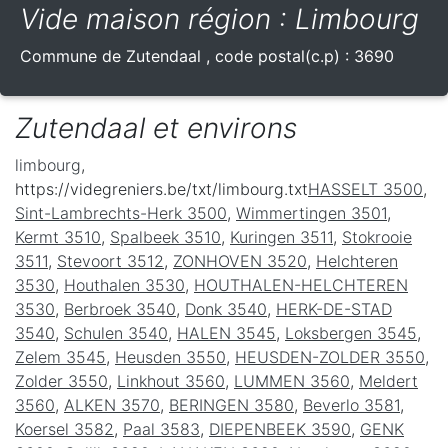
Vide maison région : Limbourg
Commune de
Zutendaal
, code postal(c.p) :
3690
Zutendaal et environs
limbourg
,
https://videgreniers.be/txt/limbourg.txt
HASSELT 3500
,
Sint-Lambrechts-Herk 3500
,
Wimmertingen 3501
,
Kermt 3510
,
Spalbeek 3510
,
Kuringen 3511
,
Stokrooie
3511
,
Stevoort 3512
,
ZONHOVEN 3520
,
Helchteren
3530
,
Houthalen 3530
,
HOUTHALEN-HELCHTEREN
3530
,
Berbroek 3540
,
Donk 3540
,
HERK-DE-STAD
3540
,
Schulen 3540
,
HALEN 3545
,
Loksbergen 3545
,
Zelem 3545
,
Heusden 3550
,
HEUSDEN-ZOLDER 3550
,
Zolder 3550
,
Linkhout 3560
,
LUMMEN 3560
,
Meldert
3560
,
ALKEN 3570
,
BERINGEN 3580
,
Beverlo 3581
,
Koersel 3582
,
Paal 3583
,
DIEPENBEEK 3590
,
GENK