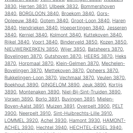
3830
,
Herten 3831
,
Ulbeek 3832
,
Bommershoven
3840
,
BORGLOON 3840
,
Broekom 3840
,
Gors-
Opleeuw 3840
,
Gotem 3840
,
Groot-Loon 3840
,
Haren
3840
,
Hendrieken 3840
,
Hoepertingen 3840
,
Jesseren
3840
,
Kerniel 3840
,
Kolmont 3840
,
Kuttekoven 3840
,
Rijkel 3840
,
Voort 3840
,
Binderveld 3850
,
Kozen 3850
,
NIEUWERKERKEN 3850
,
Wijer 3850
,
Batsheers 3870
,
Bovelingen 3870
,
Gutshoven 3870
,
HEERS 3870
,
Heks
3870
,
Horpmaal 3870
,
Klein-Gelmen 3870
,
Mechelen-
Bovelingen 3870
,
Mettekoven 3870
,
Opheers 3870
,
Rukkelingen-Loon 3870
,
Vechmaal 3870
,
Veulen 3870
,
Boekhout 3890
,
GINGELOM 3890
,
Jeuk 3890
,
Kortijs
3890
,
Montenaken 3890
,
Niel-Bij-Sint-Truiden 3890
,
Vorsen 3890
,
Borlo 3891
,
Buvingen 3891
,
Mielen-
Boven-Aalst 3891
,
Muizen 3891
,
Overpelt 3900
,
PELT
3900
,
Neerpelt 3910
,
Sint-Huibrechts-Lille 3910
,
LOMMEL 3920
,
Achel 3930
,
Hamont 3930
,
HAMONT-
ACHEL 3930
,
Hechtel 3940
,
HECHTEL-EKSEL 3940
,