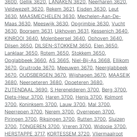
3600
,
Gellik 3620
,
LANAKEN 3620
,
Neerharen 3620
,
Veldwezelt 3620
,
Rekem 3621
,
Eisden 3630
,
Leut
3630
,
MAASMECHELEN 3630
,
Mechelen-Aan-De-
Maas 3630
,
Meeswijk 3630
,
Opgrimbie 3630
,
Vucht
3630
,
Boorsem 3631
,
Uikhoven 3631
,
Kessenich 3640
,
KINROOI 3640
,
Molenbeersel 3640
,
Ophoven 3640
,
Dilsen 3650
,
DILSEN-STOKKEM 3650
,
Elen 3650
,
Lanklaar 3650
,
Rotem 3650
,
Stokkem 3650
,
Opglabbeek 3660
,
AS 3665
,
Niel-Bij-As 3668
,
Ellikom
3670
,
Gruitrode 3670
,
Meeuwen 3670
,
Neerglabbeek
3670
,
OUDSBERGEN 3670
,
Wijshagen 3670
,
MAASEIK
3680
,
Neeroeteren 3680
,
Opoeteren 3680
,
ZUTENDAAL 3690
,
S Herenelderen 3700
,
Berg 3700
,
Diets-Heur 3700
,
Haren 3700
,
Henis 3700
,
Kolmont
3700
,
Koninksem 3700
,
Lauw 3700
,
Mal 3700
,
Neerrepen 3700
,
Nerem 3700
,
Overrepen 3700
,
Piringen 3700
,
Riksingen 3700
,
Rutten 3700
,
Sluizen
3700
,
TONGEREN 3700
,
Vreren 3700
,
Widooie 3700
,
HERSTAPPE 3717
,
KORTESSEM 3720
,
Vliermaalroot