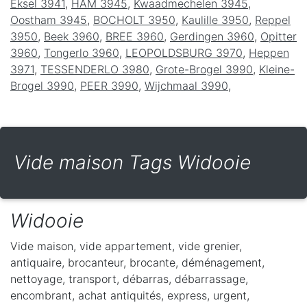
Eksel 3941
,
HAM 3945
,
Kwaadmechelen 3945
,
Oostham 3945
,
BOCHOLT 3950
,
Kaulille 3950
,
Reppel
3950
,
Beek 3960
,
BREE 3960
,
Gerdingen 3960
,
Opitter
3960
,
Tongerlo 3960
,
LEOPOLDSBURG 3970
,
Heppen
3971
,
TESSENDERLO 3980
,
Grote-Brogel 3990
,
Kleine-
Brogel 3990
,
PEER 3990
,
Wijchmaal 3990
,
Vide maison Tags Widooie
Widooie
Vide maison, vide appartement, vide grenier,
antiquaire, brocanteur, brocante, déménagement,
nettoyage, transport, débarras, débarrassage,
encombrant, achat antiquités, express, urgent,