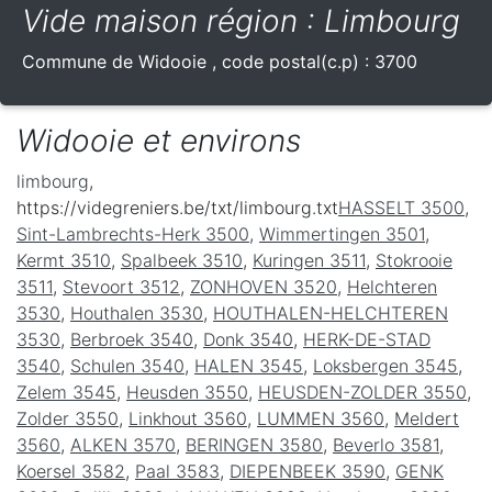
Vide maison région : Limbourg
Commune de
Widooie
, code postal(c.p) :
3700
Widooie et environs
limbourg
,
https://videgreniers.be/txt/limbourg.txt
HASSELT 3500
,
Sint-Lambrechts-Herk 3500
,
Wimmertingen 3501
,
Kermt 3510
,
Spalbeek 3510
,
Kuringen 3511
,
Stokrooie
3511
,
Stevoort 3512
,
ZONHOVEN 3520
,
Helchteren
3530
,
Houthalen 3530
,
HOUTHALEN-HELCHTEREN
3530
,
Berbroek 3540
,
Donk 3540
,
HERK-DE-STAD
3540
,
Schulen 3540
,
HALEN 3545
,
Loksbergen 3545
,
Zelem 3545
,
Heusden 3550
,
HEUSDEN-ZOLDER 3550
,
Zolder 3550
,
Linkhout 3560
,
LUMMEN 3560
,
Meldert
3560
,
ALKEN 3570
,
BERINGEN 3580
,
Beverlo 3581
,
Koersel 3582
,
Paal 3583
,
DIEPENBEEK 3590
,
GENK