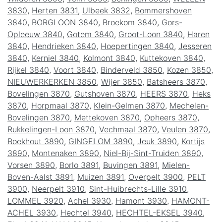
3830
,
Herten 3831
,
Ulbeek 3832
,
Bommershoven
3840
,
BORGLOON 3840
,
Broekom 3840
,
Gors-
Opleeuw 3840
,
Gotem 3840
,
Groot-Loon 3840
,
Haren
3840
,
Hendrieken 3840
,
Hoepertingen 3840
,
Jesseren
3840
,
Kerniel 3840
,
Kolmont 3840
,
Kuttekoven 3840
,
Rijkel 3840
,
Voort 3840
,
Binderveld 3850
,
Kozen 3850
,
NIEUWERKERKEN 3850
,
Wijer 3850
,
Batsheers 3870
,
Bovelingen 3870
,
Gutshoven 3870
,
HEERS 3870
,
Heks
3870
,
Horpmaal 3870
,
Klein-Gelmen 3870
,
Mechelen-
Bovelingen 3870
,
Mettekoven 3870
,
Opheers 3870
,
Rukkelingen-Loon 3870
,
Vechmaal 3870
,
Veulen 3870
,
Boekhout 3890
,
GINGELOM 3890
,
Jeuk 3890
,
Kortijs
3890
,
Montenaken 3890
,
Niel-Bij-Sint-Truiden 3890
,
Vorsen 3890
,
Borlo 3891
,
Buvingen 3891
,
Mielen-
Boven-Aalst 3891
,
Muizen 3891
,
Overpelt 3900
,
PELT
3900
,
Neerpelt 3910
,
Sint-Huibrechts-Lille 3910
,
LOMMEL 3920
,
Achel 3930
,
Hamont 3930
,
HAMONT-
ACHEL 3930
,
Hechtel 3940
,
HECHTEL-EKSEL 3940
,