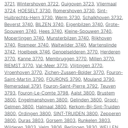
3721
,
Wintershoven 3722
,
Guigoven 3723
,
Vliermaal
3724
,
HOESELT 3730
,
Romershoven 3730
,
Sint-
Huibrechts-Hern 3730
,
Werm 3730
,
Schalkhoven 3732
,
Beverst 3740
,
BILZEN 3740
,
Eigenbilzen 3740
,
Grote-
Spouwen 3740
,
Hees 3740
,
Kleine-Spouwen 3740
,
Mopertingen 3740
,
Munsterbilzen 3740
,
Rijkhoven
3740
,
Rosmeer 3740
,
Waltwilder 3740
,
Martenslinde
3742
,
Hoelbeek 3746
,
Genoelselderen 3770
,
Herderen
3770
,
Kanne 3770
,
Membruggen 3770
,
Millen 3770
,
RIEMST 3770
,
Val-Meer 3770
,
Vlijtingen 3770
,
Vroenhoven 3770
,
Zichen-Zussen-Bolder 3770
,
Fouron-
Saint-Martin 3790
,
FOURONS 3790
,
Mouland 3790
,
Remersdaal 3791
,
Fouron-Saint-Pierre 3792
,
Teuven
3793
,
Fouron-Le-Comte 3798
,
Aalst 3800
,
Brustem
3800
,
Engelmanshoven 3800
,
Gelinden 3800
,
Groot-
Gelmen 3800
,
Halmaal 3800
,
Kerkom-Bij-Sint-Truiden
3800
,
Ordingen 3800
,
SINT-TRUIDEN 3800
,
Zepperen
3800
,
Duras 3803
,
Gorsem 3803
,
Runkelen 3803
,
Wilderen 3803
,
Velm 3806
,
Berlingen 3830
,
WELLEN