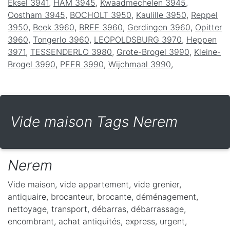
Eksel 3941
,
HAM 3945
,
Kwaadmechelen 3945
,
Oostham 3945
,
BOCHOLT 3950
,
Kaulille 3950
,
Reppel
3950
,
Beek 3960
,
BREE 3960
,
Gerdingen 3960
,
Opitter
3960
,
Tongerlo 3960
,
LEOPOLDSBURG 3970
,
Heppen
3971
,
TESSENDERLO 3980
,
Grote-Brogel 3990
,
Kleine-
Brogel 3990
,
PEER 3990
,
Wijchmaal 3990
,
Vide maison Tags Nerem
Nerem
Vide maison, vide appartement, vide grenier,
antiquaire, brocanteur, brocante, déménagement,
nettoyage, transport, débarras, débarrassage,
encombrant, achat antiquités, express, urgent,