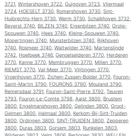
3721
,
Wintershoven 3722
,
Guigoven 3723
,
Vliermaal
3724
,
HOESELT 3730
,
Romershoven 3730
,
Sint-
Huibrechts-Hern 3730
,
Werm 3730
,
Schalkhoven 3732
,
Beverst 3740
,
BILZEN 3740
,
Eigenbilzen 3740
,
Grote-
Spouwen 3740
,
Hees 3740
,
Kleine-Spouwen 3740
,
Mopertingen 3740
,
Munsterbilzen 3740
,
Rijkhoven
3740
,
Rosmeer 3740
,
Waltwilder 3740
,
Martenslinde
3742
,
Hoelbeek 3746
,
Genoelselderen 3770
,
Herderen
3770
,
Kanne 3770
,
Membruggen 3770
,
Millen 3770
,
RIEMST 3770
,
Val-Meer 3770
,
Vlijtingen 3770
,
Vroenhoven 3770
,
Zichen-Zussen-Bolder 3770
,
Fouron-
Saint-Martin 3790
,
FOURONS 3790
,
Mouland 3790
,
Remersdaal 3791
,
Fouron-Saint-Pierre 3792
,
Teuven
3793
,
Fouron-Le-Comte 3798
,
Aalst 3800
,
Brustem
3800
,
Engelmanshoven 3800
,
Gelinden 3800
,
Groot-
Gelmen 3800
,
Halmaal 3800
,
Kerkom-Bij-Sint-Truiden
3800
,
Ordingen 3800
,
SINT-TRUIDEN 3800
,
Zepperen
3800
,
Duras 3803
,
Gorsem 3803
,
Runkelen 3803
,
Wilderen 3803
,
Velm 3806
,
Berlingen 3830
,
WELLEN