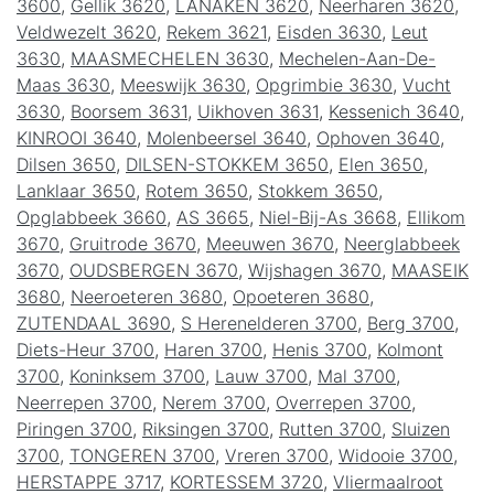
3600
,
Gellik 3620
,
LANAKEN 3620
,
Neerharen 3620
,
Veldwezelt 3620
,
Rekem 3621
,
Eisden 3630
,
Leut
3630
,
MAASMECHELEN 3630
,
Mechelen-Aan-De-
Maas 3630
,
Meeswijk 3630
,
Opgrimbie 3630
,
Vucht
3630
,
Boorsem 3631
,
Uikhoven 3631
,
Kessenich 3640
,
KINROOI 3640
,
Molenbeersel 3640
,
Ophoven 3640
,
Dilsen 3650
,
DILSEN-STOKKEM 3650
,
Elen 3650
,
Lanklaar 3650
,
Rotem 3650
,
Stokkem 3650
,
Opglabbeek 3660
,
AS 3665
,
Niel-Bij-As 3668
,
Ellikom
3670
,
Gruitrode 3670
,
Meeuwen 3670
,
Neerglabbeek
3670
,
OUDSBERGEN 3670
,
Wijshagen 3670
,
MAASEIK
3680
,
Neeroeteren 3680
,
Opoeteren 3680
,
ZUTENDAAL 3690
,
S Herenelderen 3700
,
Berg 3700
,
Diets-Heur 3700
,
Haren 3700
,
Henis 3700
,
Kolmont
3700
,
Koninksem 3700
,
Lauw 3700
,
Mal 3700
,
Neerrepen 3700
,
Nerem 3700
,
Overrepen 3700
,
Piringen 3700
,
Riksingen 3700
,
Rutten 3700
,
Sluizen
3700
,
TONGEREN 3700
,
Vreren 3700
,
Widooie 3700
,
HERSTAPPE 3717
,
KORTESSEM 3720
,
Vliermaalroot