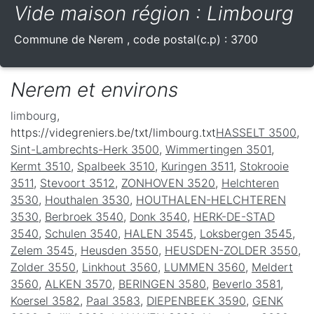
Vide maison région : Limbourg
Commune de
Nerem
, code postal(c.p) :
3700
Nerem et environs
limbourg
,
https://videgreniers.be/txt/limbourg.txt
HASSELT 3500
,
Sint-Lambrechts-Herk 3500
,
Wimmertingen 3501
,
Kermt 3510
,
Spalbeek 3510
,
Kuringen 3511
,
Stokrooie
3511
,
Stevoort 3512
,
ZONHOVEN 3520
,
Helchteren
3530
,
Houthalen 3530
,
HOUTHALEN-HELCHTEREN
3530
,
Berbroek 3540
,
Donk 3540
,
HERK-DE-STAD
3540
,
Schulen 3540
,
HALEN 3545
,
Loksbergen 3545
,
Zelem 3545
,
Heusden 3550
,
HEUSDEN-ZOLDER 3550
,
Zolder 3550
,
Linkhout 3560
,
LUMMEN 3560
,
Meldert
3560
,
ALKEN 3570
,
BERINGEN 3580
,
Beverlo 3581
,
Koersel 3582
,
Paal 3583
,
DIEPENBEEK 3590
,
GENK