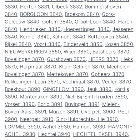
3830
,
Herten 3831
,
Ulbeek 3832
,
Bommershoven
3840
,
BORGLOON 3840
,
Broekom 3840
,
Gors-
Opleeuw 3840
,
Gotem 3840
,
Groot-Loon 3840
,
Haren
3840
,
Hendrieken 3840
,
Hoepertingen 3840
,
Jesseren
3840
,
Kerniel 3840
,
Kolmont 3840
,
Kuttekoven 3840
,
Rijkel 3840
,
Voort 3840
,
Binderveld 3850
,
Kozen 3850
,
NIEUWERKERKEN 3850
,
Wijer 3850
,
Batsheers 3870
,
Bovelingen 3870
,
Gutshoven 3870
,
HEERS 3870
,
Heks
3870
,
Horpmaal 3870
,
Klein-Gelmen 3870
,
Mechelen-
Bovelingen 3870
,
Mettekoven 3870
,
Opheers 3870
,
Rukkelingen-Loon 3870
,
Vechmaal 3870
,
Veulen 3870
,
Boekhout 3890
,
GINGELOM 3890
,
Jeuk 3890
,
Kortijs
3890
,
Montenaken 3890
,
Niel-Bij-Sint-Truiden 3890
,
Vorsen 3890
,
Borlo 3891
,
Buvingen 3891
,
Mielen-
Boven-Aalst 3891
,
Muizen 3891
,
Overpelt 3900
,
PELT
3900
,
Neerpelt 3910
,
Sint-Huibrechts-Lille 3910
,
LOMMEL 3920
,
Achel 3930
,
Hamont 3930
,
HAMONT-
ACHEL 3930
,
Hechtel 3940
,
HECHTEL-EKSEL 3940
,