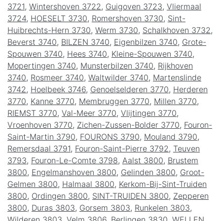
3721
,
Wintershoven 3722
,
Guigoven 3723
,
Vliermaal
3724
,
HOESELT 3730
,
Romershoven 3730
,
Sint-
Huibrechts-Hern 3730
,
Werm 3730
,
Schalkhoven 3732
,
Beverst 3740
,
BILZEN 3740
,
Eigenbilzen 3740
,
Grote-
Spouwen 3740
,
Hees 3740
,
Kleine-Spouwen 3740
,
Mopertingen 3740
,
Munsterbilzen 3740
,
Rijkhoven
3740
,
Rosmeer 3740
,
Waltwilder 3740
,
Martenslinde
3742
,
Hoelbeek 3746
,
Genoelselderen 3770
,
Herderen
3770
,
Kanne 3770
,
Membruggen 3770
,
Millen 3770
,
RIEMST 3770
,
Val-Meer 3770
,
Vlijtingen 3770
,
Vroenhoven 3770
,
Zichen-Zussen-Bolder 3770
,
Fouron-
Saint-Martin 3790
,
FOURONS 3790
,
Mouland 3790
,
Remersdaal 3791
,
Fouron-Saint-Pierre 3792
,
Teuven
3793
,
Fouron-Le-Comte 3798
,
Aalst 3800
,
Brustem
3800
,
Engelmanshoven 3800
,
Gelinden 3800
,
Groot-
Gelmen 3800
,
Halmaal 3800
,
Kerkom-Bij-Sint-Truiden
3800
,
Ordingen 3800
,
SINT-TRUIDEN 3800
,
Zepperen
3800
,
Duras 3803
,
Gorsem 3803
,
Runkelen 3803
,
Wilderen 3803
,
Velm 3806
,
Berlingen 3830
,
WELLEN