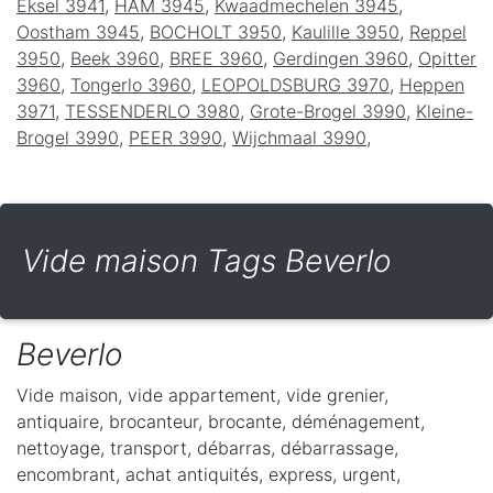
Eksel 3941
,
HAM 3945
,
Kwaadmechelen 3945
,
Oostham 3945
,
BOCHOLT 3950
,
Kaulille 3950
,
Reppel
3950
,
Beek 3960
,
BREE 3960
,
Gerdingen 3960
,
Opitter
3960
,
Tongerlo 3960
,
LEOPOLDSBURG 3970
,
Heppen
3971
,
TESSENDERLO 3980
,
Grote-Brogel 3990
,
Kleine-
Brogel 3990
,
PEER 3990
,
Wijchmaal 3990
,
Vide maison Tags Beverlo
Beverlo
Vide maison, vide appartement, vide grenier,
antiquaire, brocanteur, brocante, déménagement,
nettoyage, transport, débarras, débarrassage,
encombrant, achat antiquités, express, urgent,