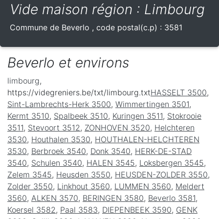
Vide maison région : Limbourg
Commune de
Beverlo
, code postal(c.p) :
3581
Beverlo et environs
limbourg
,
https://videgreniers.be/txt/limbourg.txt
HASSELT 3500
,
Sint-Lambrechts-Herk 3500
,
Wimmertingen 3501
,
Kermt 3510
,
Spalbeek 3510
,
Kuringen 3511
,
Stokrooie
3511
,
Stevoort 3512
,
ZONHOVEN 3520
,
Helchteren
3530
,
Houthalen 3530
,
HOUTHALEN-HELCHTEREN
3530
,
Berbroek 3540
,
Donk 3540
,
HERK-DE-STAD
3540
,
Schulen 3540
,
HALEN 3545
,
Loksbergen 3545
,
Zelem 3545
,
Heusden 3550
,
HEUSDEN-ZOLDER 3550
,
Zolder 3550
,
Linkhout 3560
,
LUMMEN 3560
,
Meldert
3560
,
ALKEN 3570
,
BERINGEN 3580
,
Beverlo 3581
,
Koersel 3582
,
Paal 3583
,
DIEPENBEEK 3590
,
GENK