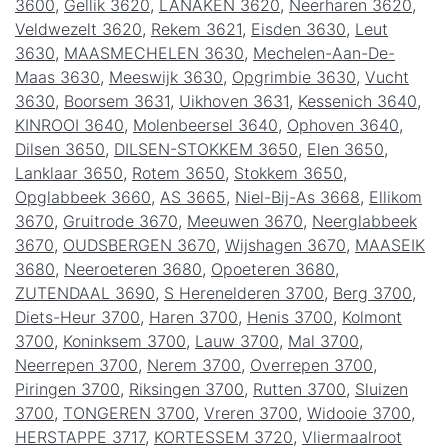
3600
,
Gellik 3620
,
LANAKEN 3620
,
Neerharen 3620
,
Veldwezelt 3620
,
Rekem 3621
,
Eisden 3630
,
Leut
3630
,
MAASMECHELEN 3630
,
Mechelen-Aan-De-
Maas 3630
,
Meeswijk 3630
,
Opgrimbie 3630
,
Vucht
3630
,
Boorsem 3631
,
Uikhoven 3631
,
Kessenich 3640
,
KINROOI 3640
,
Molenbeersel 3640
,
Ophoven 3640
,
Dilsen 3650
,
DILSEN-STOKKEM 3650
,
Elen 3650
,
Lanklaar 3650
,
Rotem 3650
,
Stokkem 3650
,
Opglabbeek 3660
,
AS 3665
,
Niel-Bij-As 3668
,
Ellikom
3670
,
Gruitrode 3670
,
Meeuwen 3670
,
Neerglabbeek
3670
,
OUDSBERGEN 3670
,
Wijshagen 3670
,
MAASEIK
3680
,
Neeroeteren 3680
,
Opoeteren 3680
,
ZUTENDAAL 3690
,
S Herenelderen 3700
,
Berg 3700
,
Diets-Heur 3700
,
Haren 3700
,
Henis 3700
,
Kolmont
3700
,
Koninksem 3700
,
Lauw 3700
,
Mal 3700
,
Neerrepen 3700
,
Nerem 3700
,
Overrepen 3700
,
Piringen 3700
,
Riksingen 3700
,
Rutten 3700
,
Sluizen
3700
,
TONGEREN 3700
,
Vreren 3700
,
Widooie 3700
,
HERSTAPPE 3717
,
KORTESSEM 3720
,
Vliermaalroot