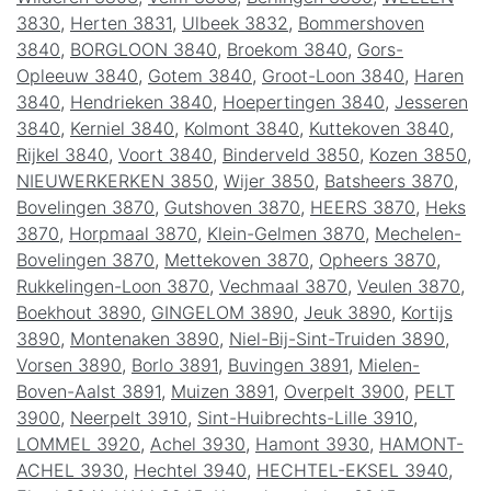
3830
,
Herten 3831
,
Ulbeek 3832
,
Bommershoven
3840
,
BORGLOON 3840
,
Broekom 3840
,
Gors-
Opleeuw 3840
,
Gotem 3840
,
Groot-Loon 3840
,
Haren
3840
,
Hendrieken 3840
,
Hoepertingen 3840
,
Jesseren
3840
,
Kerniel 3840
,
Kolmont 3840
,
Kuttekoven 3840
,
Rijkel 3840
,
Voort 3840
,
Binderveld 3850
,
Kozen 3850
,
NIEUWERKERKEN 3850
,
Wijer 3850
,
Batsheers 3870
,
Bovelingen 3870
,
Gutshoven 3870
,
HEERS 3870
,
Heks
3870
,
Horpmaal 3870
,
Klein-Gelmen 3870
,
Mechelen-
Bovelingen 3870
,
Mettekoven 3870
,
Opheers 3870
,
Rukkelingen-Loon 3870
,
Vechmaal 3870
,
Veulen 3870
,
Boekhout 3890
,
GINGELOM 3890
,
Jeuk 3890
,
Kortijs
3890
,
Montenaken 3890
,
Niel-Bij-Sint-Truiden 3890
,
Vorsen 3890
,
Borlo 3891
,
Buvingen 3891
,
Mielen-
Boven-Aalst 3891
,
Muizen 3891
,
Overpelt 3900
,
PELT
3900
,
Neerpelt 3910
,
Sint-Huibrechts-Lille 3910
,
LOMMEL 3920
,
Achel 3930
,
Hamont 3930
,
HAMONT-
ACHEL 3930
,
Hechtel 3940
,
HECHTEL-EKSEL 3940
,