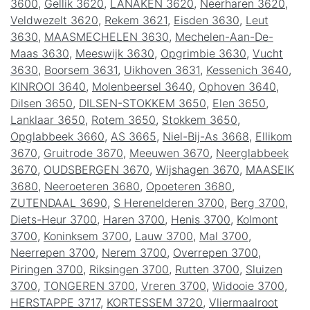
3600
,
Gellik 3620
,
LANAKEN 3620
,
Neerharen 3620
,
Veldwezelt 3620
,
Rekem 3621
,
Eisden 3630
,
Leut
3630
,
MAASMECHELEN 3630
,
Mechelen-Aan-De-
Maas 3630
,
Meeswijk 3630
,
Opgrimbie 3630
,
Vucht
3630
,
Boorsem 3631
,
Uikhoven 3631
,
Kessenich 3640
,
KINROOI 3640
,
Molenbeersel 3640
,
Ophoven 3640
,
Dilsen 3650
,
DILSEN-STOKKEM 3650
,
Elen 3650
,
Lanklaar 3650
,
Rotem 3650
,
Stokkem 3650
,
Opglabbeek 3660
,
AS 3665
,
Niel-Bij-As 3668
,
Ellikom
3670
,
Gruitrode 3670
,
Meeuwen 3670
,
Neerglabbeek
3670
,
OUDSBERGEN 3670
,
Wijshagen 3670
,
MAASEIK
3680
,
Neeroeteren 3680
,
Opoeteren 3680
,
ZUTENDAAL 3690
,
S Herenelderen 3700
,
Berg 3700
,
Diets-Heur 3700
,
Haren 3700
,
Henis 3700
,
Kolmont
3700
,
Koninksem 3700
,
Lauw 3700
,
Mal 3700
,
Neerrepen 3700
,
Nerem 3700
,
Overrepen 3700
,
Piringen 3700
,
Riksingen 3700
,
Rutten 3700
,
Sluizen
3700
,
TONGEREN 3700
,
Vreren 3700
,
Widooie 3700
,
HERSTAPPE 3717
,
KORTESSEM 3720
,
Vliermaalroot