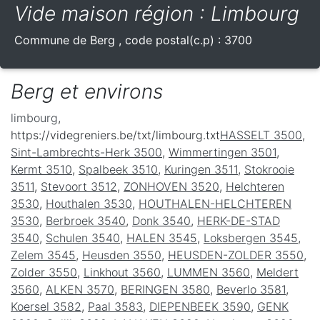
Vide maison région : Limbourg
Commune de
Berg
, code postal(c.p) :
3700
Berg et environs
limbourg
,
https://videgreniers.be/txt/limbourg.txt
HASSELT 3500
,
Sint-Lambrechts-Herk 3500
,
Wimmertingen 3501
,
Kermt 3510
,
Spalbeek 3510
,
Kuringen 3511
,
Stokrooie
3511
,
Stevoort 3512
,
ZONHOVEN 3520
,
Helchteren
3530
,
Houthalen 3530
,
HOUTHALEN-HELCHTEREN
3530
,
Berbroek 3540
,
Donk 3540
,
HERK-DE-STAD
3540
,
Schulen 3540
,
HALEN 3545
,
Loksbergen 3545
,
Zelem 3545
,
Heusden 3550
,
HEUSDEN-ZOLDER 3550
,
Zolder 3550
,
Linkhout 3560
,
LUMMEN 3560
,
Meldert
3560
,
ALKEN 3570
,
BERINGEN 3580
,
Beverlo 3581
,
Koersel 3582
,
Paal 3583
,
DIEPENBEEK 3590
,
GENK