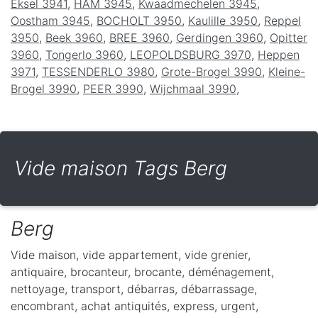
Eksel 3941
,
HAM 3945
,
Kwaadmechelen 3945
,
Oostham 3945
,
BOCHOLT 3950
,
Kaulille 3950
,
Reppel
3950
,
Beek 3960
,
BREE 3960
,
Gerdingen 3960
,
Opitter
3960
,
Tongerlo 3960
,
LEOPOLDSBURG 3970
,
Heppen
3971
,
TESSENDERLO 3980
,
Grote-Brogel 3990
,
Kleine-
Brogel 3990
,
PEER 3990
,
Wijchmaal 3990
,
Vide maison Tags Berg
Berg
Vide maison, vide appartement, vide grenier,
antiquaire, brocanteur, brocante, déménagement,
nettoyage, transport, débarras, débarrassage,
encombrant, achat antiquités, express, urgent,