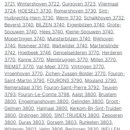
3721
,
Wintershoven 3722
,
Guigoven 3723
,
Vliermaal
3724
,
HOESELT 3730
,
Romershoven 3730
,
Sint-
Huibrechts-Hern 3730
,
Werm 3730
,
Schalkhoven 3732
,
Beverst 3740
,
BILZEN 3740
,
Eigenbilzen 3740
,
Grote-
Spouwen 3740
,
Hees 3740
,
Kleine-Spouwen 3740
,
Mopertingen 3740
,
Munsterbilzen 3740
,
Rijkhoven
3740
,
Rosmeer 3740
,
Waltwilder 3740
,
Martenslinde
3742
,
Hoelbeek 3746
,
Genoelselderen 3770
,
Herderen
3770
,
Kanne 3770
,
Membruggen 3770
,
Millen 3770
,
RIEMST 3770
,
Val-Meer 3770
,
Vlijtingen 3770
,
Vroenhoven 3770
,
Zichen-Zussen-Bolder 3770
,
Fouron-
Saint-Martin 3790
,
FOURONS 3790
,
Mouland 3790
,
Remersdaal 3791
,
Fouron-Saint-Pierre 3792
,
Teuven
3793
,
Fouron-Le-Comte 3798
,
Aalst 3800
,
Brustem
3800
,
Engelmanshoven 3800
,
Gelinden 3800
,
Groot-
Gelmen 3800
,
Halmaal 3800
,
Kerkom-Bij-Sint-Truiden
3800
,
Ordingen 3800
,
SINT-TRUIDEN 3800
,
Zepperen
3800
,
Duras 3803
,
Gorsem 3803
,
Runkelen 3803
,
Wilderen 3803
,
Velm 3806
,
Berlingen 3830
,
WELLEN