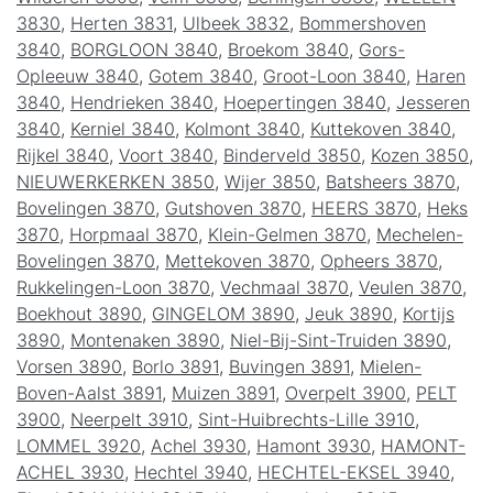
3830
,
Herten 3831
,
Ulbeek 3832
,
Bommershoven
3840
,
BORGLOON 3840
,
Broekom 3840
,
Gors-
Opleeuw 3840
,
Gotem 3840
,
Groot-Loon 3840
,
Haren
3840
,
Hendrieken 3840
,
Hoepertingen 3840
,
Jesseren
3840
,
Kerniel 3840
,
Kolmont 3840
,
Kuttekoven 3840
,
Rijkel 3840
,
Voort 3840
,
Binderveld 3850
,
Kozen 3850
,
NIEUWERKERKEN 3850
,
Wijer 3850
,
Batsheers 3870
,
Bovelingen 3870
,
Gutshoven 3870
,
HEERS 3870
,
Heks
3870
,
Horpmaal 3870
,
Klein-Gelmen 3870
,
Mechelen-
Bovelingen 3870
,
Mettekoven 3870
,
Opheers 3870
,
Rukkelingen-Loon 3870
,
Vechmaal 3870
,
Veulen 3870
,
Boekhout 3890
,
GINGELOM 3890
,
Jeuk 3890
,
Kortijs
3890
,
Montenaken 3890
,
Niel-Bij-Sint-Truiden 3890
,
Vorsen 3890
,
Borlo 3891
,
Buvingen 3891
,
Mielen-
Boven-Aalst 3891
,
Muizen 3891
,
Overpelt 3900
,
PELT
3900
,
Neerpelt 3910
,
Sint-Huibrechts-Lille 3910
,
LOMMEL 3920
,
Achel 3930
,
Hamont 3930
,
HAMONT-
ACHEL 3930
,
Hechtel 3940
,
HECHTEL-EKSEL 3940
,