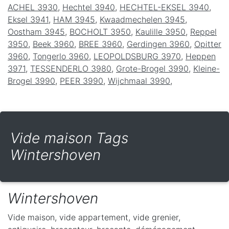
ACHEL 3930
,
Hechtel 3940
,
HECHTEL-EKSEL 3940
,
Eksel 3941
,
HAM 3945
,
Kwaadmechelen 3945
,
Oostham 3945
,
BOCHOLT 3950
,
Kaulille 3950
,
Reppel
3950
,
Beek 3960
,
BREE 3960
,
Gerdingen 3960
,
Opitter
3960
,
Tongerlo 3960
,
LEOPOLDSBURG 3970
,
Heppen
3971
,
TESSENDERLO 3980
,
Grote-Brogel 3990
,
Kleine-
Brogel 3990
,
PEER 3990
,
Wijchmaal 3990
,
Vide maison Tags
Wintershoven
Wintershoven
Vide maison, vide appartement, vide grenier,