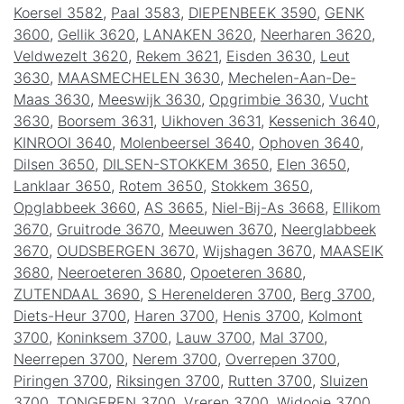
Koersel 3582
,
Paal 3583
,
DIEPENBEEK 3590
,
GENK
3600
,
Gellik 3620
,
LANAKEN 3620
,
Neerharen 3620
,
Veldwezelt 3620
,
Rekem 3621
,
Eisden 3630
,
Leut
3630
,
MAASMECHELEN 3630
,
Mechelen-Aan-De-
Maas 3630
,
Meeswijk 3630
,
Opgrimbie 3630
,
Vucht
3630
,
Boorsem 3631
,
Uikhoven 3631
,
Kessenich 3640
,
KINROOI 3640
,
Molenbeersel 3640
,
Ophoven 3640
,
Dilsen 3650
,
DILSEN-STOKKEM 3650
,
Elen 3650
,
Lanklaar 3650
,
Rotem 3650
,
Stokkem 3650
,
Opglabbeek 3660
,
AS 3665
,
Niel-Bij-As 3668
,
Ellikom
3670
,
Gruitrode 3670
,
Meeuwen 3670
,
Neerglabbeek
3670
,
OUDSBERGEN 3670
,
Wijshagen 3670
,
MAASEIK
3680
,
Neeroeteren 3680
,
Opoeteren 3680
,
ZUTENDAAL 3690
,
S Herenelderen 3700
,
Berg 3700
,
Diets-Heur 3700
,
Haren 3700
,
Henis 3700
,
Kolmont
3700
,
Koninksem 3700
,
Lauw 3700
,
Mal 3700
,
Neerrepen 3700
,
Nerem 3700
,
Overrepen 3700
,
Piringen 3700
,
Riksingen 3700
,
Rutten 3700
,
Sluizen
3700
,
TONGEREN 3700
,
Vreren 3700
,
Widooie 3700
,