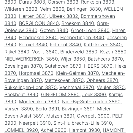
3800
,
Duras 3803
,
Gorsem 3803
,
Runkelen 3803
,
Wilderen 3803
,
Velm 3806
,
Berlingen 3830
,
WELLEN
3830
,
Herten 3831
,
Ulbeek 3832
,
Bommershoven
3840
,
BORGLOON 3840
,
Broekom 3840
,
Gors-
Opleeuw 3840
,
Gotem 3840
,
Groot-Loon 3840
,
Haren
3840
,
Hendrieken 3840
,
Hoepertingen 3840
,
Jesseren
3840
,
Kerniel 3840
,
Kolmont 3840
,
Kuttekoven 3840
,
Rijkel 3840
,
Voort 3840
,
Binderveld 3850
,
Kozen 3850
,
NIEUWERKERKEN 3850
,
Wijer 3850
,
Batsheers 3870
,
Bovelingen 3870
,
Gutshoven 3870
,
HEERS 3870
,
Heks
3870
,
Horpmaal 3870
,
Klein-Gelmen 3870
,
Mechelen-
Bovelingen 3870
,
Mettekoven 3870
,
Opheers 3870
,
Rukkelingen-Loon 3870
,
Vechmaal 3870
,
Veulen 3870
,
Boekhout 3890
,
GINGELOM 3890
,
Jeuk 3890
,
Kortijs
3890
,
Montenaken 3890
,
Niel-Bij-Sint-Truiden 3890
,
Vorsen 3890
,
Borlo 3891
,
Buvingen 3891
,
Mielen-
Boven-Aalst 3891
,
Muizen 3891
,
Overpelt 3900
,
PELT
3900
,
Neerpelt 3910
,
Sint-Huibrechts-Lille 3910
,
LOMMEL 3920
,
Achel 3930
,
Hamont 3930
,
HAMONT-