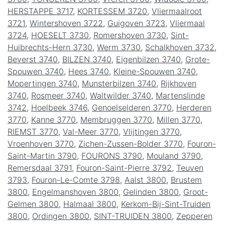
HERSTAPPE 3717
,
KORTESSEM 3720
,
Vliermaalroot
3721
,
Wintershoven 3722
,
Guigoven 3723
,
Vliermaal
3724
,
HOESELT 3730
,
Romershoven 3730
,
Sint-
Huibrechts-Hern 3730
,
Werm 3730
,
Schalkhoven 3732
,
Beverst 3740
,
BILZEN 3740
,
Eigenbilzen 3740
,
Grote-
Spouwen 3740
,
Hees 3740
,
Kleine-Spouwen 3740
,
Mopertingen 3740
,
Munsterbilzen 3740
,
Rijkhoven
3740
,
Rosmeer 3740
,
Waltwilder 3740
,
Martenslinde
3742
,
Hoelbeek 3746
,
Genoelselderen 3770
,
Herderen
3770
,
Kanne 3770
,
Membruggen 3770
,
Millen 3770
,
RIEMST 3770
,
Val-Meer 3770
,
Vlijtingen 3770
,
Vroenhoven 3770
,
Zichen-Zussen-Bolder 3770
,
Fouron-
Saint-Martin 3790
,
FOURONS 3790
,
Mouland 3790
,
Remersdaal 3791
,
Fouron-Saint-Pierre 3792
,
Teuven
3793
,
Fouron-Le-Comte 3798
,
Aalst 3800
,
Brustem
3800
,
Engelmanshoven 3800
,
Gelinden 3800
,
Groot-
Gelmen 3800
,
Halmaal 3800
,
Kerkom-Bij-Sint-Truiden
3800
,
Ordingen 3800
,
SINT-TRUIDEN 3800
,
Zepperen