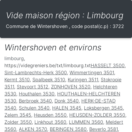
Vide maison région : Limbourg
Commune de
Wintershoven
, code postal(c.p) :
3722
Wintershoven et environs
limbourg
,
https://videgreniers.be/txt/limbourg.txt
HASSELT 3500
,
Sint-Lambrechts-Herk 3500
,
Wimmertingen 3501
,
Kermt 3510
,
Spalbeek 3510
,
Kuringen 3511
,
Stokrooie
3511
,
Stevoort 3512
,
ZONHOVEN 3520
,
Helchteren
3530
,
Houthalen 3530
,
HOUTHALEN-HELCHTEREN
3530
,
Berbroek 3540
,
Donk 3540
,
HERK-DE-STAD
3540
,
Schulen 3540
,
HALEN 3545
,
Loksbergen 3545
,
Zelem 3545
,
Heusden 3550
,
HEUSDEN-ZOLDER 3550
,
Zolder 3550
,
Linkhout 3560
,
LUMMEN 3560
,
Meldert
3560
,
ALKEN 3570
,
BERINGEN 3580
,
Beverlo 3581
,