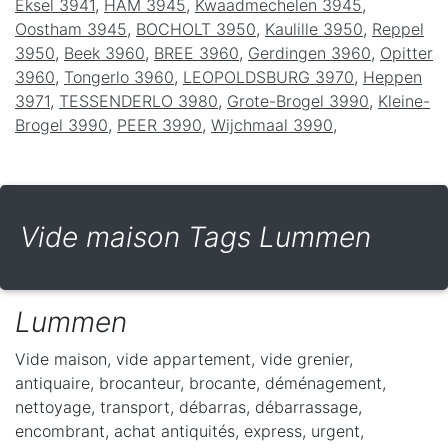
Eksel 3941
,
HAM 3945
,
Kwaadmechelen 3945
,
Oostham 3945
,
BOCHOLT 3950
,
Kaulille 3950
,
Reppel
3950
,
Beek 3960
,
BREE 3960
,
Gerdingen 3960
,
Opitter
3960
,
Tongerlo 3960
,
LEOPOLDSBURG 3970
,
Heppen
3971
,
TESSENDERLO 3980
,
Grote-Brogel 3990
,
Kleine-
Brogel 3990
,
PEER 3990
,
Wijchmaal 3990
,
Vide maison Tags Lummen
Lummen
Vide maison, vide appartement, vide grenier,
antiquaire, brocanteur, brocante, déménagement,
nettoyage, transport, débarras, débarrassage,
encombrant, achat antiquités, express, urgent,