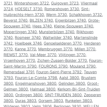
3721
,
Wintershoven 3722
,
Guigoven 3723
,
Vliermaal
3724
,
HOESELT 3730
,
Romershoven 3730
,
Sint-
Huibrechts-Hern 3730
,
Werm 3730
,
Schalkhoven 3732
,
Beverst 3740
,
BILZEN 3740
,
Eigenbilzen 3740
,
Grote-
Spouwen 3740
,
Hees 3740
,
Kleine-Spouwen 3740
,
Mopertingen 3740
,
Munsterbilzen 3740
,
Rijkhoven
3740
,
Rosmeer 3740
,
Waltwilder 3740
,
Martenslinde
3742
,
Hoelbeek 3746
,
Genoelselderen 3770
,
Herderen
3770
,
Kanne 3770
,
Membruggen 3770
,
Millen 3770
,
RIEMST 3770
,
Val-Meer 3770
,
Vlijtingen 3770
,
Vroenhoven 3770
,
Zichen-Zussen-Bolder 3770
,
Fouron-
Saint-Martin 3790
,
FOURONS 3790
,
Mouland 3790
,
Remersdaal 3791
,
Fouron-Saint-Pierre 3792
,
Teuven
3793
,
Fouron-Le-Comte 3798
,
Aalst 3800
,
Brustem
3800
,
Engelmanshoven 3800
,
Gelinden 3800
,
Groot-
Gelmen 3800
,
Halmaal 3800
,
Kerkom-Bij-Sint-Truiden
3800
,
Ordingen 3800
,
SINT-TRUIDEN 3800
,
Zepperen
3800
,
Duras 3803
,
Gorsem 3803
,
Runkelen 3803
,
Wilderen 3803
,
Velm 3806
,
Berlingen 3830
,
WELLEN