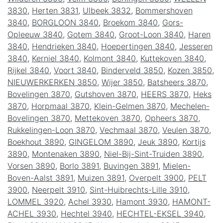
3830
,
Herten 3831
,
Ulbeek 3832
,
Bommershoven
3840
,
BORGLOON 3840
,
Broekom 3840
,
Gors-
Opleeuw 3840
,
Gotem 3840
,
Groot-Loon 3840
,
Haren
3840
,
Hendrieken 3840
,
Hoepertingen 3840
,
Jesseren
3840
,
Kerniel 3840
,
Kolmont 3840
,
Kuttekoven 3840
,
Rijkel 3840
,
Voort 3840
,
Binderveld 3850
,
Kozen 3850
,
NIEUWERKERKEN 3850
,
Wijer 3850
,
Batsheers 3870
,
Bovelingen 3870
,
Gutshoven 3870
,
HEERS 3870
,
Heks
3870
,
Horpmaal 3870
,
Klein-Gelmen 3870
,
Mechelen-
Bovelingen 3870
,
Mettekoven 3870
,
Opheers 3870
,
Rukkelingen-Loon 3870
,
Vechmaal 3870
,
Veulen 3870
,
Boekhout 3890
,
GINGELOM 3890
,
Jeuk 3890
,
Kortijs
3890
,
Montenaken 3890
,
Niel-Bij-Sint-Truiden 3890
,
Vorsen 3890
,
Borlo 3891
,
Buvingen 3891
,
Mielen-
Boven-Aalst 3891
,
Muizen 3891
,
Overpelt 3900
,
PELT
3900
,
Neerpelt 3910
,
Sint-Huibrechts-Lille 3910
,
LOMMEL 3920
,
Achel 3930
,
Hamont 3930
,
HAMONT-
ACHEL 3930
,
Hechtel 3940
,
HECHTEL-EKSEL 3940
,