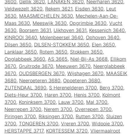
3600
,
Gellik 3620
,
LANAKEN 3620
,
Neerharen 3620
,
Veldwezelt 3620
,
Rekem 3621
,
Eisden 3630
,
Leut
3630
,
MAASMECHELEN 3630
,
Mechelen-Aan-De-
Maas 3630
,
Meeswijk 3630
,
Opgrimbie 3630
,
Vucht
3630
,
Boorsem 3631
,
Uikhoven 3631
,
Kessenich 3640
,
KINROOI 3640
,
Molenbeersel 3640
,
Ophoven 3640
,
Dilsen 3650
,
DILSEN-STOKKEM 3650
,
Elen 3650
,
Lanklaar 3650
,
Rotem 3650
,
Stokkem 3650
,
Opglabbeek 3660
,
AS 3665
,
Niel-Bij-As 3668
,
Ellikom
3670
,
Gruitrode 3670
,
Meeuwen 3670
,
Neerglabbeek
3670
,
OUDSBERGEN 3670
,
Wijshagen 3670
,
MAASEIK
3680
,
Neeroeteren 3680
,
Opoeteren 3680
,
ZUTENDAAL 3690
,
S Herenelderen 3700
,
Berg 3700
,
Diets-Heur 3700
,
Haren 3700
,
Henis 3700
,
Kolmont
3700
,
Koninksem 3700
,
Lauw 3700
,
Mal 3700
,
Neerrepen 3700
,
Nerem 3700
,
Overrepen 3700
,
Piringen 3700
,
Riksingen 3700
,
Rutten 3700
,
Sluizen
3700
,
TONGEREN 3700
,
Vreren 3700
,
Widooie 3700
,
HERSTAPPE 3717
,
KORTESSEM 3720
,
Vliermaalroot