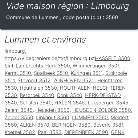
Vide maison région : Limbourg
Commune de
Lummen
, code postal(c.p) :
3560
Lummen et environs
limbourg
,
https://videgreniers.be/txt/limbourg.txt
HASSELT 3500
,
Sint-Lambrechts-Herk 3500
,
Wimmertingen 3501
,
Kermt 3510
,
Spalbeek 3510
,
Kuringen 3511
,
Stokrooie
3511
,
Stevoort 3512
,
ZONHOVEN 3520
,
Helchteren
3530
,
Houthalen 3530
,
HOUTHALEN-HELCHTEREN
3530
,
Berbroek 3540
,
Donk 3540
,
HERK-DE-STAD
3540
,
Schulen 3540
,
HALEN 3545
,
Loksbergen 3545
,
Zelem 3545
,
Heusden 3550
,
HEUSDEN-ZOLDER 3550
,
Zolder 3550
,
Linkhout 3560
,
LUMMEN 3560
,
Meldert
3560
,
ALKEN 3570
,
BERINGEN 3580
,
Beverlo 3581
,
Koersel 3582
,
Paal 3583
,
DIEPENBEEK 3590
,
GENK