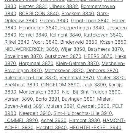
3830
,
Herten 3831
,
Ulbeek 3832
,
Bommershoven
3840
,
BORGLOON 3840
,
Broekom 3840
,
Gors-
Opleeuw 3840
,
Gotem 3840
,
Groot-Loon 3840
,
Haren
3840
,
Hendrieken 3840
,
Hoepertingen 3840
,
Jesseren
3840
,
Kerniel 3840
,
Kolmont 3840
,
Kuttekoven 3840
,
Rijkel 3840
,
Voort 3840
,
Binderveld 3850
,
Kozen 3850
,
NIEUWERKERKEN 3850
,
Wijer 3850
,
Batsheers 3870
,
Bovelingen 3870
,
Gutshoven 3870
,
HEERS 3870
,
Heks
3870
,
Horpmaal 3870
,
Klein-Gelmen 3870
,
Mechelen-
Bovelingen 3870
,
Mettekoven 3870
,
Opheers 3870
,
Rukkelingen-Loon 3870
,
Vechmaal 3870
,
Veulen 3870
,
Boekhout 3890
,
GINGELOM 3890
,
Jeuk 3890
,
Kortijs
3890
,
Montenaken 3890
,
Niel-Bij-Sint-Truiden 3890
,
Vorsen 3890
,
Borlo 3891
,
Buvingen 3891
,
Mielen-
Boven-Aalst 3891
,
Muizen 3891
,
Overpelt 3900
,
PELT
3900
,
Neerpelt 3910
,
Sint-Huibrechts-Lille 3910
,
LOMMEL 3920
,
Achel 3930
,
Hamont 3930
,
HAMONT-
ACHEL 3930
,
Hechtel 3940
,
HECHTEL-EKSEL 3940
,