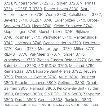
3721
,
Wintershoven 3722
,
Guigoven 3723
,
Vliermaal
3724
,
HOESELT 3730
,
Romershoven 3730
,
Sint-
Huibrechts-Hern 3730
,
Werm 3730
,
Schalkhoven 3732
,
Beverst 3740
,
BILZEN 3740
,
Eigenbilzen 3740
,
Grote-
Spouwen 3740
,
Hees 3740
,
Kleine-Spouwen 3740
,
Mopertingen 3740
,
Munsterbilzen 3740
,
Rijkhoven
3740
,
Rosmeer 3740
,
Waltwilder 3740
,
Martenslinde
3742
,
Hoelbeek 3746
,
Genoelselderen 3770
,
Herderen
3770
,
Kanne 3770
,
Membruggen 3770
,
Millen 3770
,
RIEMST 3770
,
Val-Meer 3770
,
Vlijtingen 3770
,
Vroenhoven 3770
,
Zichen-Zussen-Bolder 3770
,
Fouron-
Saint-Martin 3790
,
FOURONS 3790
,
Mouland 3790
,
Remersdaal 3791
,
Fouron-Saint-Pierre 3792
,
Teuven
3793
,
Fouron-Le-Comte 3798
,
Aalst 3800
,
Brustem
3800
,
Engelmanshoven 3800
,
Gelinden 3800
,
Groot-
Gelmen 3800
,
Halmaal 3800
,
Kerkom-Bij-Sint-Truiden
3800
,
Ordingen 3800
,
SINT-TRUIDEN 3800
,
Zepperen
3800
,
Duras 3803
,
Gorsem 3803
,
Runkelen 3803
,
Wilderen 3803
,
Velm 3806
,
Berlingen 3830
,
WELLEN