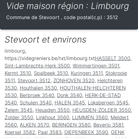
Vide maison région : Limbourg
Commune de
Stevoort
, code postal(c.p) :
3512
Stevoort et environs
limbourg
,
https://videgreniers.be/txt/limbourg.txt
HASSELT 3500
,
Sint-Lambrechts-Herk 3500
,
Wimmertingen 3501
,
Kermt 3510
,
Spalbeek 3510
,
Kuringen 3511
,
Stokrooie
3511
,
Stevoort 3512
,
ZONHOVEN 3520
,
Helchteren
3530
,
Houthalen 3530
,
HOUTHALEN-HELCHTEREN
3530
,
Berbroek 3540
,
Donk 3540
,
HERK-DE-STAD
3540
,
Schulen 3540
,
HALEN 3545
,
Loksbergen 3545
,
Zelem 3545
,
Heusden 3550
,
HEUSDEN-ZOLDER 3550
,
Zolder 3550
,
Linkhout 3560
,
LUMMEN 3560
,
Meldert
3560
,
ALKEN 3570
,
BERINGEN 3580
,
Beverlo 3581
,
Koersel 3582
,
Paal 3583
,
DIEPENBEEK 3590
,
GENK