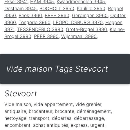
Eksel 3941
,
HAM 3945
,
Kwaadmechelen 3945
,
Oostham 3945
,
BOCHOLT 3950
,
Kaulille 3950
,
Reppel
3950
,
Beek 3960
,
BREE 3960
,
Gerdingen 3960
,
Opitter
3960
,
Tongerlo 3960
,
LEOPOLDSBURG 3970
,
Heppen
3971
,
TESSENDERLO 3980
,
Grote-Brogel 3990
,
Kleine-
Brogel 3990
,
PEER 3990
,
Wijchmaal 3990
,
Vide maison Tags Stevoort
Stevoort
Vide maison, vide appartement, vide grenier,
antiquaire, brocanteur, brocante, déménagement,
nettoyage, transport, débarras, débarrassage,
encombrant, achat antiquités, express, urgent,