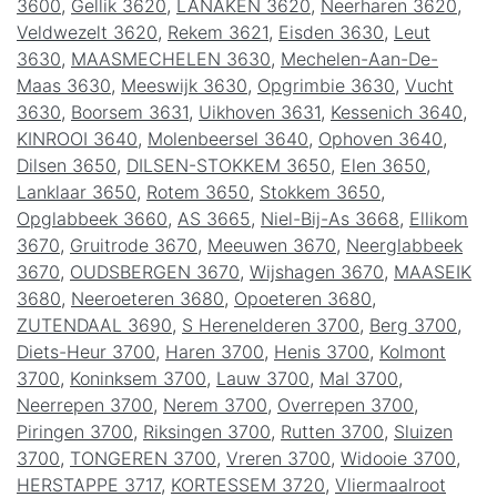
3600
,
Gellik 3620
,
LANAKEN 3620
,
Neerharen 3620
,
Veldwezelt 3620
,
Rekem 3621
,
Eisden 3630
,
Leut
3630
,
MAASMECHELEN 3630
,
Mechelen-Aan-De-
Maas 3630
,
Meeswijk 3630
,
Opgrimbie 3630
,
Vucht
3630
,
Boorsem 3631
,
Uikhoven 3631
,
Kessenich 3640
,
KINROOI 3640
,
Molenbeersel 3640
,
Ophoven 3640
,
Dilsen 3650
,
DILSEN-STOKKEM 3650
,
Elen 3650
,
Lanklaar 3650
,
Rotem 3650
,
Stokkem 3650
,
Opglabbeek 3660
,
AS 3665
,
Niel-Bij-As 3668
,
Ellikom
3670
,
Gruitrode 3670
,
Meeuwen 3670
,
Neerglabbeek
3670
,
OUDSBERGEN 3670
,
Wijshagen 3670
,
MAASEIK
3680
,
Neeroeteren 3680
,
Opoeteren 3680
,
ZUTENDAAL 3690
,
S Herenelderen 3700
,
Berg 3700
,
Diets-Heur 3700
,
Haren 3700
,
Henis 3700
,
Kolmont
3700
,
Koninksem 3700
,
Lauw 3700
,
Mal 3700
,
Neerrepen 3700
,
Nerem 3700
,
Overrepen 3700
,
Piringen 3700
,
Riksingen 3700
,
Rutten 3700
,
Sluizen
3700
,
TONGEREN 3700
,
Vreren 3700
,
Widooie 3700
,
HERSTAPPE 3717
,
KORTESSEM 3720
,
Vliermaalroot