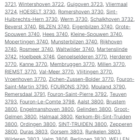
3721
,
Wintershoven 3722
,
Guigoven 3723
,
Vliermaal
3724
,
HOESELT 3730
,
Romershoven 3730
,
Sint-
Huibrechts-Hern 3730
,
Werm 3730
,
Schalkhoven 3732
,
Beverst 3740
,
BILZEN 3740
,
Eigenbilzen 3740
,
Grote-
Spouwen 3740
,
Hees 3740
,
Kleine-Spouwen 3740
,
Mopertingen 3740
,
Munsterbilzen 3740
,
Rijkhoven
3740
,
Rosmeer 3740
,
Waltwilder 3740
,
Martenslinde
3742
,
Hoelbeek 3746
,
Genoelselderen 3770
,
Herderen
3770
,
Kanne 3770
,
Membruggen 3770
,
Millen 3770
,
RIEMST 3770
,
Val-Meer 3770
,
Vlijtingen 3770
,
Vroenhoven 3770
,
Zichen-Zussen-Bolder 3770
,
Fouron-
Saint-Martin 3790
,
FOURONS 3790
,
Mouland 3790
,
Remersdaal 3791
,
Fouron-Saint-Pierre 3792
,
Teuven
3793
,
Fouron-Le-Comte 3798
,
Aalst 3800
,
Brustem
3800
,
Engelmanshoven 3800
,
Gelinden 3800
,
Groot-
Gelmen 3800
,
Halmaal 3800
,
Kerkom-Bij-Sint-Truiden
3800
,
Ordingen 3800
,
SINT-TRUIDEN 3800
,
Zepperen
3800
,
Duras 3803
,
Gorsem 3803
,
Runkelen 3803
,
Wilderen 3803
,
Velm 3806
,
Berlingen 3830
,
WELLEN