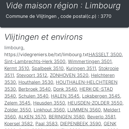
Vide maison région : Limbourg
Commune de
Vlijtingen
, code postal(c.p) :
3770
Vlijtingen et environs
limbourg
,
https://videgreniers.be/txt/limbourg.txt
HASSELT 3500
,
Sint-Lambrechts-Herk 3500
,
Wimmertingen 3501
,
Kermt 3510
,
Spalbeek 3510
,
Kuringen 3511
,
Stokrooie
3511
,
Stevoort 3512
,
ZONHOVEN 3520
,
Helchteren
3530
,
Houthalen 3530
,
HOUTHALEN-HELCHTEREN
3530
,
Berbroek 3540
,
Donk 3540
,
HERK-DE-STAD
3540
,
Schulen 3540
,
HALEN 3545
,
Loksbergen 3545
,
Zelem 3545
,
Heusden 3550
,
HEUSDEN-ZOLDER 3550
,
Zolder 3550
,
Linkhout 3560
,
LUMMEN 3560
,
Meldert
3560
,
ALKEN 3570
,
BERINGEN 3580
,
Beverlo 3581
,
Koersel 3582
,
Paal 3583
,
DIEPENBEEK 3590
,
GENK