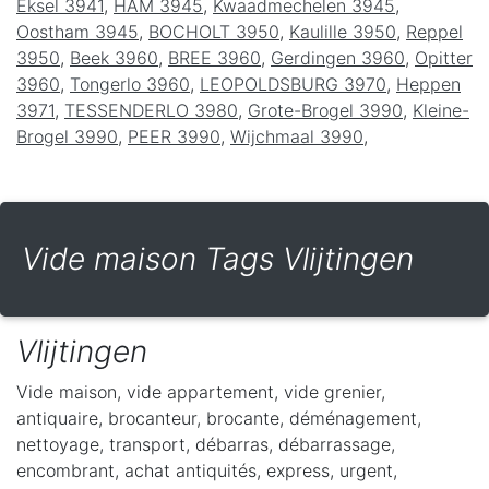
Eksel 3941
,
HAM 3945
,
Kwaadmechelen 3945
,
Oostham 3945
,
BOCHOLT 3950
,
Kaulille 3950
,
Reppel
3950
,
Beek 3960
,
BREE 3960
,
Gerdingen 3960
,
Opitter
3960
,
Tongerlo 3960
,
LEOPOLDSBURG 3970
,
Heppen
3971
,
TESSENDERLO 3980
,
Grote-Brogel 3990
,
Kleine-
Brogel 3990
,
PEER 3990
,
Wijchmaal 3990
,
Vide maison Tags Vlijtingen
Vlijtingen
Vide maison, vide appartement, vide grenier,
antiquaire, brocanteur, brocante, déménagement,
nettoyage, transport, débarras, débarrassage,
encombrant, achat antiquités, express, urgent,