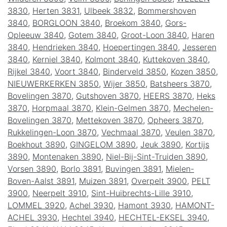
3830
,
Herten 3831
,
Ulbeek 3832
,
Bommershoven
3840
,
BORGLOON 3840
,
Broekom 3840
,
Gors-
Opleeuw 3840
,
Gotem 3840
,
Groot-Loon 3840
,
Haren
3840
,
Hendrieken 3840
,
Hoepertingen 3840
,
Jesseren
3840
,
Kerniel 3840
,
Kolmont 3840
,
Kuttekoven 3840
,
Rijkel 3840
,
Voort 3840
,
Binderveld 3850
,
Kozen 3850
,
NIEUWERKERKEN 3850
,
Wijer 3850
,
Batsheers 3870
,
Bovelingen 3870
,
Gutshoven 3870
,
HEERS 3870
,
Heks
3870
,
Horpmaal 3870
,
Klein-Gelmen 3870
,
Mechelen-
Bovelingen 3870
,
Mettekoven 3870
,
Opheers 3870
,
Rukkelingen-Loon 3870
,
Vechmaal 3870
,
Veulen 3870
,
Boekhout 3890
,
GINGELOM 3890
,
Jeuk 3890
,
Kortijs
3890
,
Montenaken 3890
,
Niel-Bij-Sint-Truiden 3890
,
Vorsen 3890
,
Borlo 3891
,
Buvingen 3891
,
Mielen-
Boven-Aalst 3891
,
Muizen 3891
,
Overpelt 3900
,
PELT
3900
,
Neerpelt 3910
,
Sint-Huibrechts-Lille 3910
,
LOMMEL 3920
,
Achel 3930
,
Hamont 3930
,
HAMONT-
ACHEL 3930
,
Hechtel 3940
,
HECHTEL-EKSEL 3940
,