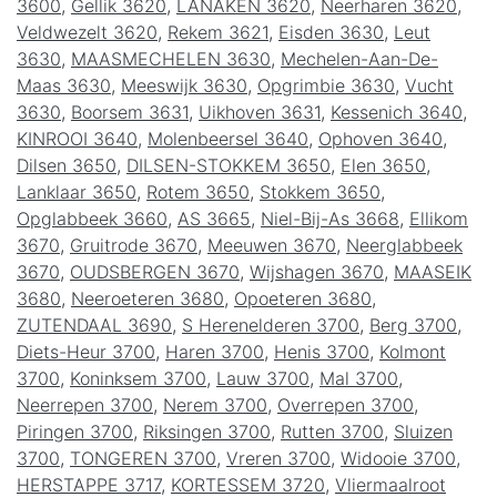
3600
,
Gellik 3620
,
LANAKEN 3620
,
Neerharen 3620
,
Veldwezelt 3620
,
Rekem 3621
,
Eisden 3630
,
Leut
3630
,
MAASMECHELEN 3630
,
Mechelen-Aan-De-
Maas 3630
,
Meeswijk 3630
,
Opgrimbie 3630
,
Vucht
3630
,
Boorsem 3631
,
Uikhoven 3631
,
Kessenich 3640
,
KINROOI 3640
,
Molenbeersel 3640
,
Ophoven 3640
,
Dilsen 3650
,
DILSEN-STOKKEM 3650
,
Elen 3650
,
Lanklaar 3650
,
Rotem 3650
,
Stokkem 3650
,
Opglabbeek 3660
,
AS 3665
,
Niel-Bij-As 3668
,
Ellikom
3670
,
Gruitrode 3670
,
Meeuwen 3670
,
Neerglabbeek
3670
,
OUDSBERGEN 3670
,
Wijshagen 3670
,
MAASEIK
3680
,
Neeroeteren 3680
,
Opoeteren 3680
,
ZUTENDAAL 3690
,
S Herenelderen 3700
,
Berg 3700
,
Diets-Heur 3700
,
Haren 3700
,
Henis 3700
,
Kolmont
3700
,
Koninksem 3700
,
Lauw 3700
,
Mal 3700
,
Neerrepen 3700
,
Nerem 3700
,
Overrepen 3700
,
Piringen 3700
,
Riksingen 3700
,
Rutten 3700
,
Sluizen
3700
,
TONGEREN 3700
,
Vreren 3700
,
Widooie 3700
,
HERSTAPPE 3717
,
KORTESSEM 3720
,
Vliermaalroot