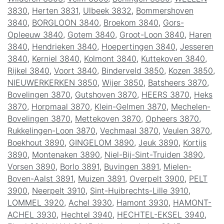
3830
,
Herten 3831
,
Ulbeek 3832
,
Bommershoven
3840
,
BORGLOON 3840
,
Broekom 3840
,
Gors-
Opleeuw 3840
,
Gotem 3840
,
Groot-Loon 3840
,
Haren
3840
,
Hendrieken 3840
,
Hoepertingen 3840
,
Jesseren
3840
,
Kerniel 3840
,
Kolmont 3840
,
Kuttekoven 3840
,
Rijkel 3840
,
Voort 3840
,
Binderveld 3850
,
Kozen 3850
,
NIEUWERKERKEN 3850
,
Wijer 3850
,
Batsheers 3870
,
Bovelingen 3870
,
Gutshoven 3870
,
HEERS 3870
,
Heks
3870
,
Horpmaal 3870
,
Klein-Gelmen 3870
,
Mechelen-
Bovelingen 3870
,
Mettekoven 3870
,
Opheers 3870
,
Rukkelingen-Loon 3870
,
Vechmaal 3870
,
Veulen 3870
,
Boekhout 3890
,
GINGELOM 3890
,
Jeuk 3890
,
Kortijs
3890
,
Montenaken 3890
,
Niel-Bij-Sint-Truiden 3890
,
Vorsen 3890
,
Borlo 3891
,
Buvingen 3891
,
Mielen-
Boven-Aalst 3891
,
Muizen 3891
,
Overpelt 3900
,
PELT
3900
,
Neerpelt 3910
,
Sint-Huibrechts-Lille 3910
,
LOMMEL 3920
,
Achel 3930
,
Hamont 3930
,
HAMONT-
ACHEL 3930
,
Hechtel 3940
,
HECHTEL-EKSEL 3940
,