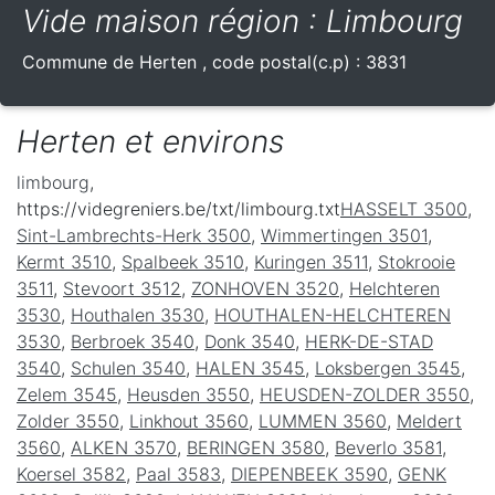
Vide maison région : Limbourg
Commune de
Herten
, code postal(c.p) :
3831
Herten et environs
limbourg
,
https://videgreniers.be/txt/limbourg.txt
HASSELT 3500
,
Sint-Lambrechts-Herk 3500
,
Wimmertingen 3501
,
Kermt 3510
,
Spalbeek 3510
,
Kuringen 3511
,
Stokrooie
3511
,
Stevoort 3512
,
ZONHOVEN 3520
,
Helchteren
3530
,
Houthalen 3530
,
HOUTHALEN-HELCHTEREN
3530
,
Berbroek 3540
,
Donk 3540
,
HERK-DE-STAD
3540
,
Schulen 3540
,
HALEN 3545
,
Loksbergen 3545
,
Zelem 3545
,
Heusden 3550
,
HEUSDEN-ZOLDER 3550
,
Zolder 3550
,
Linkhout 3560
,
LUMMEN 3560
,
Meldert
3560
,
ALKEN 3570
,
BERINGEN 3580
,
Beverlo 3581
,
Koersel 3582
,
Paal 3583
,
DIEPENBEEK 3590
,
GENK