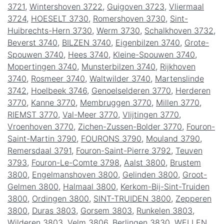
3721
,
Wintershoven 3722
,
Guigoven 3723
,
Vliermaal
3724
,
HOESELT 3730
,
Romershoven 3730
,
Sint-
Huibrechts-Hern 3730
,
Werm 3730
,
Schalkhoven 3732
,
Beverst 3740
,
BILZEN 3740
,
Eigenbilzen 3740
,
Grote-
Spouwen 3740
,
Hees 3740
,
Kleine-Spouwen 3740
,
Mopertingen 3740
,
Munsterbilzen 3740
,
Rijkhoven
3740
,
Rosmeer 3740
,
Waltwilder 3740
,
Martenslinde
3742
,
Hoelbeek 3746
,
Genoelselderen 3770
,
Herderen
3770
,
Kanne 3770
,
Membruggen 3770
,
Millen 3770
,
RIEMST 3770
,
Val-Meer 3770
,
Vlijtingen 3770
,
Vroenhoven 3770
,
Zichen-Zussen-Bolder 3770
,
Fouron-
Saint-Martin 3790
,
FOURONS 3790
,
Mouland 3790
,
Remersdaal 3791
,
Fouron-Saint-Pierre 3792
,
Teuven
3793
,
Fouron-Le-Comte 3798
,
Aalst 3800
,
Brustem
3800
,
Engelmanshoven 3800
,
Gelinden 3800
,
Groot-
Gelmen 3800
,
Halmaal 3800
,
Kerkom-Bij-Sint-Truiden
3800
,
Ordingen 3800
,
SINT-TRUIDEN 3800
,
Zepperen
3800
,
Duras 3803
,
Gorsem 3803
,
Runkelen 3803
,
Wilderen 3803
,
Velm 3806
,
Berlingen 3830
,
WELLEN