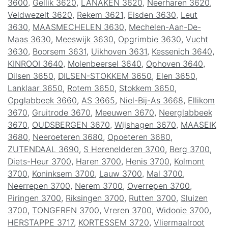
3600
,
Gellik 3620
,
LANAKEN 3620
,
Neerharen 3620
,
Veldwezelt 3620
,
Rekem 3621
,
Eisden 3630
,
Leut
3630
,
MAASMECHELEN 3630
,
Mechelen-Aan-De-
Maas 3630
,
Meeswijk 3630
,
Opgrimbie 3630
,
Vucht
3630
,
Boorsem 3631
,
Uikhoven 3631
,
Kessenich 3640
,
KINROOI 3640
,
Molenbeersel 3640
,
Ophoven 3640
,
Dilsen 3650
,
DILSEN-STOKKEM 3650
,
Elen 3650
,
Lanklaar 3650
,
Rotem 3650
,
Stokkem 3650
,
Opglabbeek 3660
,
AS 3665
,
Niel-Bij-As 3668
,
Ellikom
3670
,
Gruitrode 3670
,
Meeuwen 3670
,
Neerglabbeek
3670
,
OUDSBERGEN 3670
,
Wijshagen 3670
,
MAASEIK
3680
,
Neeroeteren 3680
,
Opoeteren 3680
,
ZUTENDAAL 3690
,
S Herenelderen 3700
,
Berg 3700
,
Diets-Heur 3700
,
Haren 3700
,
Henis 3700
,
Kolmont
3700
,
Koninksem 3700
,
Lauw 3700
,
Mal 3700
,
Neerrepen 3700
,
Nerem 3700
,
Overrepen 3700
,
Piringen 3700
,
Riksingen 3700
,
Rutten 3700
,
Sluizen
3700
,
TONGEREN 3700
,
Vreren 3700
,
Widooie 3700
,
HERSTAPPE 3717
,
KORTESSEM 3720
,
Vliermaalroot