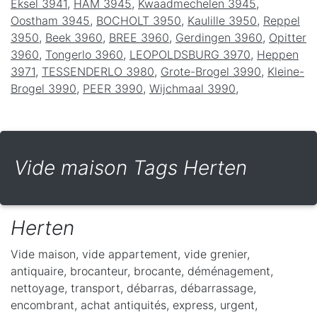
Eksel 3941
,
HAM 3945
,
Kwaadmechelen 3945
,
Oostham 3945
,
BOCHOLT 3950
,
Kaulille 3950
,
Reppel
3950
,
Beek 3960
,
BREE 3960
,
Gerdingen 3960
,
Opitter
3960
,
Tongerlo 3960
,
LEOPOLDSBURG 3970
,
Heppen
3971
,
TESSENDERLO 3980
,
Grote-Brogel 3990
,
Kleine-
Brogel 3990
,
PEER 3990
,
Wijchmaal 3990
,
Vide maison Tags Herten
Herten
Vide maison, vide appartement, vide grenier,
antiquaire, brocanteur, brocante, déménagement,
nettoyage, transport, débarras, débarrassage,
encombrant, achat antiquités, express, urgent,