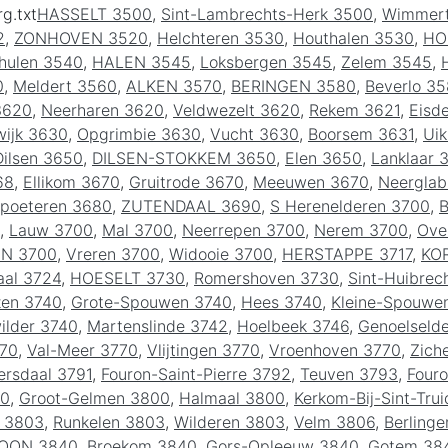
rg.txt
HASSELT 3500
,
Sint-Lambrechts-Herk 3500
,
Wimmert
2
,
ZONHOVEN 3520
,
Helchteren 3530
,
Houthalen 3530
,
HO
hulen 3540
,
HALEN 3545
,
Loksbergen 3545
,
Zelem 3545
,
0
,
Meldert 3560
,
ALKEN 3570
,
BERINGEN 3580
,
Beverlo 35
3620
,
Neerharen 3620
,
Veldwezelt 3620
,
Rekem 3621
,
Eisd
ijk 3630
,
Opgrimbie 3630
,
Vucht 3630
,
Boorsem 3631
,
Ui
Dilsen 3650
,
DILSEN-STOKKEM 3650
,
Elen 3650
,
Lanklaar 
68
,
Ellikom 3670
,
Gruitrode 3670
,
Meeuwen 3670
,
Neergla
poeteren 3680
,
ZUTENDAAL 3690
,
S Herenelderen 3700
,
B
,
Lauw 3700
,
Mal 3700
,
Neerrepen 3700
,
Nerem 3700
,
Ove
N 3700
,
Vreren 3700
,
Widooie 3700
,
HERSTAPPE 3717
,
KO
aal 3724
,
HOESELT 3730
,
Romershoven 3730
,
Sint-Huibrec
zen 3740
,
Grote-Spouwen 3740
,
Hees 3740
,
Kleine-Spouwe
ilder 3740
,
Martenslinde 3742
,
Hoelbeek 3746
,
Genoelseld
70
,
Val-Meer 3770
,
Vlijtingen 3770
,
Vroenhoven 3770
,
Zich
rsdaal 3791
,
Fouron-Saint-Pierre 3792
,
Teuven 3793
,
Four
00
,
Groot-Gelmen 3800
,
Halmaal 3800
,
Kerkom-Bij-Sint-Tru
 3803
,
Runkelen 3803
,
Wilderen 3803
,
Velm 3806
,
Berling
OON 3840
,
Broekom 3840
,
Gors-Opleeuw 3840
,
Gotem 38