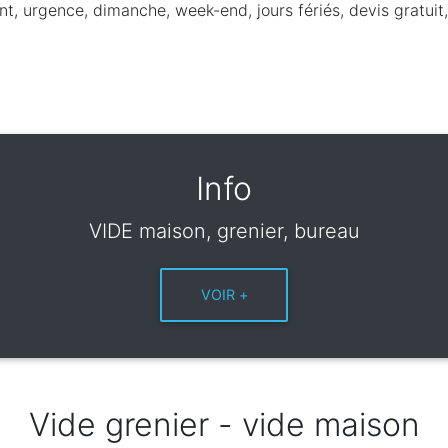
t, urgence, dimanche, week-end, jours fériés, devis gratuit,
Info
VIDE maison, grenier, bureau
Vide grenier - vide maison