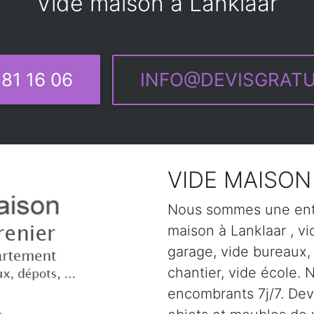
Vide maison à Lanklaar
81 16 06
INFO@DEVISGRATU
VIDE MAISON 
Nous sommes une entr
maison à Lanklaar , vi
garage, vide bureaux,
chantier, vide école. 
encombrants 7j/7. Devi