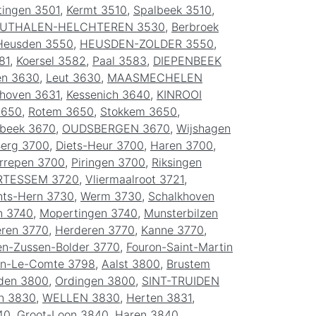
ingen 3501
,
Kermt 3510
,
Spalbeek 3510
,
UTHALEN-HELCHTEREN 3530
,
Berbroek
Heusden 3550
,
HEUSDEN-ZOLDER 3550
,
81
,
Koersel 3582
,
Paal 3583
,
DIEPENBEEK
en 3630
,
Leut 3630
,
MAASMECHELEN
khoven 3631
,
Kessenich 3640
,
KINROOI
3650
,
Rotem 3650
,
Stokkem 3650
,
bbeek 3670
,
OUDSBERGEN 3670
,
Wijshagen
erg 3700
,
Diets-Heur 3700
,
Haren 3700
,
rrepen 3700
,
Piringen 3700
,
Riksingen
RTESSEM 3720
,
Vliermaalroot 3721
,
hts-Hern 3730
,
Werm 3730
,
Schalkhoven
n 3740
,
Mopertingen 3740
,
Munsterbilzen
eren 3770
,
Herderen 3770
,
Kanne 3770
,
en-Zussen-Bolder 3770
,
Fouron-Saint-Martin
on-Le-Comte 3798
,
Aalst 3800
,
Brustem
iden 3800
,
Ordingen 3800
,
SINT-TRUIDEN
en 3830
,
WELLEN 3830
,
Herten 3831
,
40
,
Groot-Loon 3840
,
Haren 3840
,