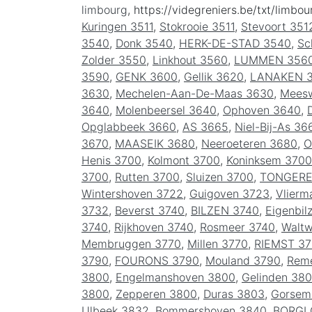
limbourg
, https://videgreniers.be/txt/limbou
Kuringen 3511
,
Stokrooie 3511
,
Stevoort 351
3540
,
Donk 3540
,
HERK-DE-STAD 3540
,
Sc
Zolder 3550
,
Linkhout 3560
,
LUMMEN 356
3590
,
GENK 3600
,
Gellik 3620
,
LANAKEN 
3630
,
Mechelen-Aan-De-Maas 3630
,
Meesw
3640
,
Molenbeersel 3640
,
Ophoven 3640
,
Opglabbeek 3660
,
AS 3665
,
Niel-Bij-As 36
3670
,
MAASEIK 3680
,
Neeroeteren 3680
,
O
Henis 3700
,
Kolmont 3700
,
Koninksem 3700
3700
,
Rutten 3700
,
Sluizen 3700
,
TONGERE
Wintershoven 3722
,
Guigoven 3723
,
Vlierm
3732
,
Beverst 3740
,
BILZEN 3740
,
Eigenbil
3740
,
Rijkhoven 3740
,
Rosmeer 3740
,
Waltw
Membruggen 3770
,
Millen 3770
,
RIEMST 37
3790
,
FOURONS 3790
,
Mouland 3790
,
Reme
3800
,
Engelmanshoven 3800
,
Gelinden 38
3800
,
Zepperen 3800
,
Duras 3803
,
Gorsem
Ulbeek 3832
,
Bommershoven 3840
,
BORGL