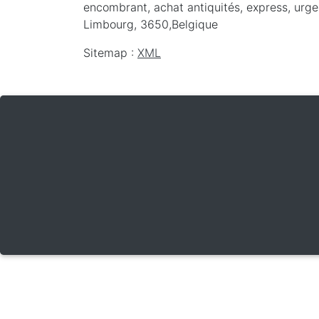
encombrant, achat antiquités, express, urgen
Limbourg
,
3650
,
Belgique
Sitemap :
XML