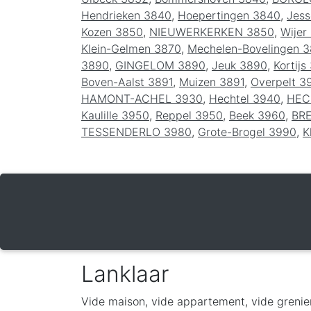
Hendrieken 3840
,
Hoepertingen 3840
,
Jess
Kozen 3850
,
NIEUWERKERKEN 3850
,
Wijer
Klein-Gelmen 3870
,
Mechelen-Bovelingen 
3890
,
GINGELOM 3890
,
Jeuk 3890
,
Kortijs
Boven-Aalst 3891
,
Muizen 3891
,
Overpelt 3
HAMONT-ACHEL 3930
,
Hechtel 3940
,
HEC
Kaulille 3950
,
Reppel 3950
,
Beek 3960
,
BR
TESSENDERLO 3980
,
Grote-Brogel 3990
,
K
Lanklaar
Vide maison, vide appartement, vide grenie