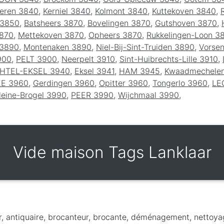
eren 3840
,
Kerniel 3840
,
Kolmont 3840
,
Kuttekoven 3840
,
 3850
,
Batsheers 3870
,
Bovelingen 3870
,
Gutshoven 3870
,
3870
,
Mettekoven 3870
,
Opheers 3870
,
Rukkelingen-Loon 3
 3890
,
Montenaken 3890
,
Niel-Bij-Sint-Truiden 3890
,
Vorse
900
,
PELT 3900
,
Neerpelt 3910
,
Sint-Huibrechts-Lille 3910
,
HTEL-EKSEL 3940
,
Eksel 3941
,
HAM 3945
,
Kwaadmechele
EE 3960
,
Gerdingen 3960
,
Opitter 3960
,
Tongerlo 3960
,
LE
leine-Brogel 3990
,
PEER 3990
,
Wijchmaal 3990
,
Vide maison Tags Lanklaar
r, antiquaire, brocanteur, brocante, déménagement, nettoya