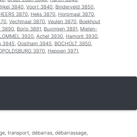
Rijkel 3840
,
Voort 3840
,
Binderveld 3850
,
HEERS 3870
,
Heks 3870
,
Horpmaal 3870
,
870
,
Vechmaal 3870
,
Veulen 3870
,
Boekhout
n 3890
,
Borlo 3891
,
Buvingen 3891
,
Mielen-
LOMMEL 3920
,
Achel 3930
,
Hamont 3930
,
n 3945
,
Oostham 3945
,
BOCHOLT 3950
,
OPOLDSBURG 3970
,
Heppen 3971
,
ge, transport, débarras, débarrassage,