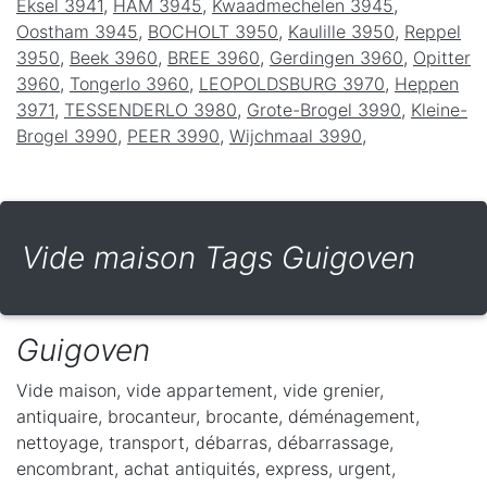
Eksel 3941
,
HAM 3945
,
Kwaadmechelen 3945
,
Oostham 3945
,
BOCHOLT 3950
,
Kaulille 3950
,
Reppel
3950
,
Beek 3960
,
BREE 3960
,
Gerdingen 3960
,
Opitter
3960
,
Tongerlo 3960
,
LEOPOLDSBURG 3970
,
Heppen
3971
,
TESSENDERLO 3980
,
Grote-Brogel 3990
,
Kleine-
Brogel 3990
,
PEER 3990
,
Wijchmaal 3990
,
Vide maison Tags Guigoven
Guigoven
Vide maison, vide appartement, vide grenier,
antiquaire, brocanteur, brocante, déménagement,
nettoyage, transport, débarras, débarrassage,
encombrant, achat antiquités, express, urgent,