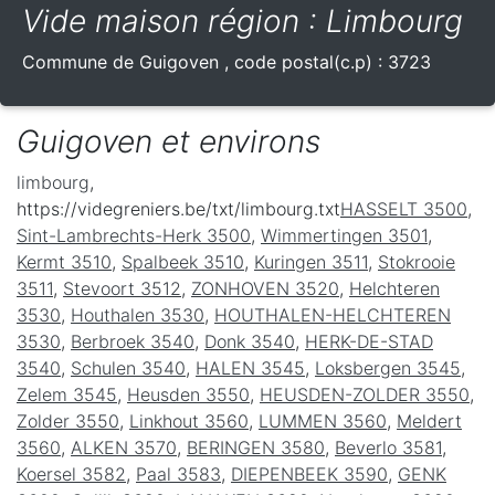
Vide maison région : Limbourg
Commune de
Guigoven
, code postal(c.p) :
3723
Guigoven et environs
limbourg
,
https://videgreniers.be/txt/limbourg.txt
HASSELT 3500
,
Sint-Lambrechts-Herk 3500
,
Wimmertingen 3501
,
Kermt 3510
,
Spalbeek 3510
,
Kuringen 3511
,
Stokrooie
3511
,
Stevoort 3512
,
ZONHOVEN 3520
,
Helchteren
3530
,
Houthalen 3530
,
HOUTHALEN-HELCHTEREN
3530
,
Berbroek 3540
,
Donk 3540
,
HERK-DE-STAD
3540
,
Schulen 3540
,
HALEN 3545
,
Loksbergen 3545
,
Zelem 3545
,
Heusden 3550
,
HEUSDEN-ZOLDER 3550
,
Zolder 3550
,
Linkhout 3560
,
LUMMEN 3560
,
Meldert
3560
,
ALKEN 3570
,
BERINGEN 3580
,
Beverlo 3581
,
Koersel 3582
,
Paal 3583
,
DIEPENBEEK 3590
,
GENK