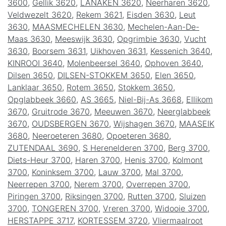
3600
,
Gellik 3620
,
LANAKEN 3620
,
Neerharen 3620
,
Veldwezelt 3620
,
Rekem 3621
,
Eisden 3630
,
Leut
3630
,
MAASMECHELEN 3630
,
Mechelen-Aan-De-
Maas 3630
,
Meeswijk 3630
,
Opgrimbie 3630
,
Vucht
3630
,
Boorsem 3631
,
Uikhoven 3631
,
Kessenich 3640
,
KINROOI 3640
,
Molenbeersel 3640
,
Ophoven 3640
,
Dilsen 3650
,
DILSEN-STOKKEM 3650
,
Elen 3650
,
Lanklaar 3650
,
Rotem 3650
,
Stokkem 3650
,
Opglabbeek 3660
,
AS 3665
,
Niel-Bij-As 3668
,
Ellikom
3670
,
Gruitrode 3670
,
Meeuwen 3670
,
Neerglabbeek
3670
,
OUDSBERGEN 3670
,
Wijshagen 3670
,
MAASEIK
3680
,
Neeroeteren 3680
,
Opoeteren 3680
,
ZUTENDAAL 3690
,
S Herenelderen 3700
,
Berg 3700
,
Diets-Heur 3700
,
Haren 3700
,
Henis 3700
,
Kolmont
3700
,
Koninksem 3700
,
Lauw 3700
,
Mal 3700
,
Neerrepen 3700
,
Nerem 3700
,
Overrepen 3700
,
Piringen 3700
,
Riksingen 3700
,
Rutten 3700
,
Sluizen
3700
,
TONGEREN 3700
,
Vreren 3700
,
Widooie 3700
,
HERSTAPPE 3717
,
KORTESSEM 3720
,
Vliermaalroot