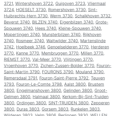
3721
,
Wintershoven 3722
,
Guigoven 3723
,
Vliermaal
3724
,
HOESELT 3730
,
Romershoven 3730
,
Sint-
Huibrechts-Hern 3730
,
Werm 3730
,
Schalkhoven 3732
,
Beverst 3740
,
BILZEN 3740
,
Eigenbilzen 3740
,
Grote-
Spouwen 3740
,
Hees 3740
,
Kleine-Spouwen 3740
,
Mopertingen 3740
,
Munsterbilzen 3740
,
Rijkhoven
3740
,
Rosmeer 3740
,
Waltwilder 3740
,
Martenslinde
3742
,
Hoelbeek 3746
,
Genoelselderen 3770
,
Herderen
3770
,
Kanne 3770
,
Membruggen 3770
,
Millen 3770
,
RIEMST 3770
,
Val-Meer 3770
,
Vlijtingen 3770
,
Vroenhoven 3770
,
Zichen-Zussen-Bolder 3770
,
Fouron-
Saint-Martin 3790
,
FOURONS 3790
,
Mouland 3790
,
Remersdaal 3791
,
Fouron-Saint-Pierre 3792
,
Teuven
3793
,
Fouron-Le-Comte 3798
,
Aalst 3800
,
Brustem
3800
,
Engelmanshoven 3800
,
Gelinden 3800
,
Groot-
Gelmen 3800
,
Halmaal 3800
,
Kerkom-Bij-Sint-Truiden
3800
,
Ordingen 3800
,
SINT-TRUIDEN 3800
,
Zepperen
3800
,
Duras 3803
,
Gorsem 3803
,
Runkelen 3803
,
Wilderen 3803
,
Velm 3806
,
Berlingen 3830
,
WELLEN