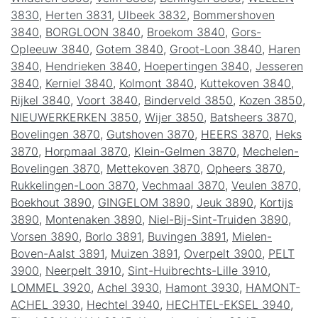
3830
,
Herten 3831
,
Ulbeek 3832
,
Bommershoven
3840
,
BORGLOON 3840
,
Broekom 3840
,
Gors-
Opleeuw 3840
,
Gotem 3840
,
Groot-Loon 3840
,
Haren
3840
,
Hendrieken 3840
,
Hoepertingen 3840
,
Jesseren
3840
,
Kerniel 3840
,
Kolmont 3840
,
Kuttekoven 3840
,
Rijkel 3840
,
Voort 3840
,
Binderveld 3850
,
Kozen 3850
,
NIEUWERKERKEN 3850
,
Wijer 3850
,
Batsheers 3870
,
Bovelingen 3870
,
Gutshoven 3870
,
HEERS 3870
,
Heks
3870
,
Horpmaal 3870
,
Klein-Gelmen 3870
,
Mechelen-
Bovelingen 3870
,
Mettekoven 3870
,
Opheers 3870
,
Rukkelingen-Loon 3870
,
Vechmaal 3870
,
Veulen 3870
,
Boekhout 3890
,
GINGELOM 3890
,
Jeuk 3890
,
Kortijs
3890
,
Montenaken 3890
,
Niel-Bij-Sint-Truiden 3890
,
Vorsen 3890
,
Borlo 3891
,
Buvingen 3891
,
Mielen-
Boven-Aalst 3891
,
Muizen 3891
,
Overpelt 3900
,
PELT
3900
,
Neerpelt 3910
,
Sint-Huibrechts-Lille 3910
,
LOMMEL 3920
,
Achel 3930
,
Hamont 3930
,
HAMONT-
ACHEL 3930
,
Hechtel 3940
,
HECHTEL-EKSEL 3940
,