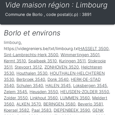
Vide maison région : Limbourg
Commune de
Borlo
, code postal(c.p) :
3891
Borlo et environs
limbourg
,
https://videgreniers.be/txt/limbourg.txt
HASSELT 3500
,
Sint-Lambrechts-Herk 3500
,
Wimmertingen 3501
,
Kermt 3510
,
Spalbeek 3510
,
Kuringen 3511
,
Stokrooie
3511
,
Stevoort 3512
,
ZONHOVEN 3520
,
Helchteren
3530
,
Houthalen 3530
,
HOUTHALEN-HELCHTEREN
3530
,
Berbroek 3540
,
Donk 3540
,
HERK-DE-STAD
3540
,
Schulen 3540
,
HALEN 3545
,
Loksbergen 3545
,
Zelem 3545
,
Heusden 3550
,
HEUSDEN-ZOLDER 3550
,
Zolder 3550
,
Linkhout 3560
,
LUMMEN 3560
,
Meldert
3560
,
ALKEN 3570
,
BERINGEN 3580
,
Beverlo 3581
,
Koersel 3582
,
Paal 3583
,
DIEPENBEEK 3590
,
GENK