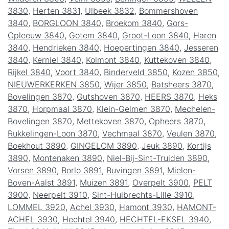
3830
,
Herten 3831
,
Ulbeek 3832
,
Bommershoven
3840
,
BORGLOON 3840
,
Broekom 3840
,
Gors-
Opleeuw 3840
,
Gotem 3840
,
Groot-Loon 3840
,
Haren
3840
,
Hendrieken 3840
,
Hoepertingen 3840
,
Jesseren
3840
,
Kerniel 3840
,
Kolmont 3840
,
Kuttekoven 3840
,
Rijkel 3840
,
Voort 3840
,
Binderveld 3850
,
Kozen 3850
,
NIEUWERKERKEN 3850
,
Wijer 3850
,
Batsheers 3870
,
Bovelingen 3870
,
Gutshoven 3870
,
HEERS 3870
,
Heks
3870
,
Horpmaal 3870
,
Klein-Gelmen 3870
,
Mechelen-
Bovelingen 3870
,
Mettekoven 3870
,
Opheers 3870
,
Rukkelingen-Loon 3870
,
Vechmaal 3870
,
Veulen 3870
,
Boekhout 3890
,
GINGELOM 3890
,
Jeuk 3890
,
Kortijs
3890
,
Montenaken 3890
,
Niel-Bij-Sint-Truiden 3890
,
Vorsen 3890
,
Borlo 3891
,
Buvingen 3891
,
Mielen-
Boven-Aalst 3891
,
Muizen 3891
,
Overpelt 3900
,
PELT
3900
,
Neerpelt 3910
,
Sint-Huibrechts-Lille 3910
,
LOMMEL 3920
,
Achel 3930
,
Hamont 3930
,
HAMONT-
ACHEL 3930
,
Hechtel 3940
,
HECHTEL-EKSEL 3940
,