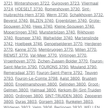
3721
,
Wintershoven 3722
,
Guigoven 3723
,
Vliermaal
3724
,
HOESELT 3730
,
Romershoven 3730
,
Sint-
Huibrechts-Hern 3730
,
Werm 3730
,
Schalkhoven 3732
,
Beverst 3740
,
BILZEN 3740
,
Eigenbilzen 3740
,
Grote-
Spouwen 3740
,
Hees 3740
,
Kleine-Spouwen 3740
,
Mopertingen 3740
,
Munsterbilzen 3740
,
Rijkhoven
3740
,
Rosmeer 3740
,
Waltwilder 3740
,
Martenslinde
3742
,
Hoelbeek 3746
,
Genoelselderen 3770
,
Herderen
3770
,
Kanne 3770
,
Membruggen 3770
,
Millen 3770
,
RIEMST 3770
,
Val-Meer 3770
,
Vlijtingen 3770
,
Vroenhoven 3770
,
Zichen-Zussen-Bolder 3770
,
Fouron-
Saint-Martin 3790
,
FOURONS 3790
,
Mouland 3790
,
Remersdaal 3791
,
Fouron-Saint-Pierre 3792
,
Teuven
3793
,
Fouron-Le-Comte 3798
,
Aalst 3800
,
Brustem
3800
,
Engelmanshoven 3800
,
Gelinden 3800
,
Groot-
Gelmen 3800
,
Halmaal 3800
,
Kerkom-Bij-Sint-Truiden
3800
,
Ordingen 3800
,
SINT-TRUIDEN 3800
,
Zepperen
3800
,
Duras 3803
,
Gorsem 3803
,
Runkelen 3803
,
Wilderen 3803
,
Velm 3806
,
Berlingen 3830
,
WELLEN