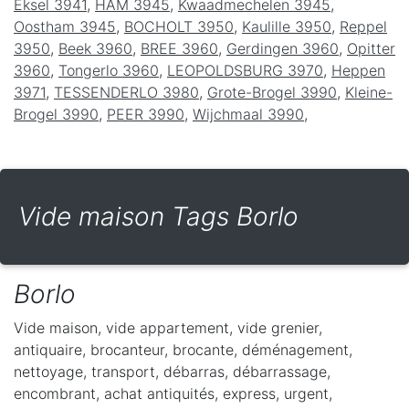
Eksel 3941
,
HAM 3945
,
Kwaadmechelen 3945
,
Oostham 3945
,
BOCHOLT 3950
,
Kaulille 3950
,
Reppel
3950
,
Beek 3960
,
BREE 3960
,
Gerdingen 3960
,
Opitter
3960
,
Tongerlo 3960
,
LEOPOLDSBURG 3970
,
Heppen
3971
,
TESSENDERLO 3980
,
Grote-Brogel 3990
,
Kleine-
Brogel 3990
,
PEER 3990
,
Wijchmaal 3990
,
Vide maison Tags Borlo
Borlo
Vide maison, vide appartement, vide grenier,
antiquaire, brocanteur, brocante, déménagement,
nettoyage, transport, débarras, débarrassage,
encombrant, achat antiquités, express, urgent,