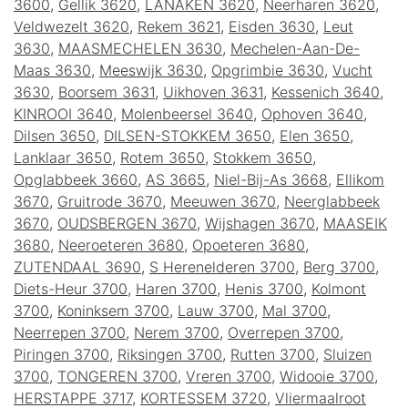
3600
,
Gellik 3620
,
LANAKEN 3620
,
Neerharen 3620
,
Veldwezelt 3620
,
Rekem 3621
,
Eisden 3630
,
Leut
3630
,
MAASMECHELEN 3630
,
Mechelen-Aan-De-
Maas 3630
,
Meeswijk 3630
,
Opgrimbie 3630
,
Vucht
3630
,
Boorsem 3631
,
Uikhoven 3631
,
Kessenich 3640
,
KINROOI 3640
,
Molenbeersel 3640
,
Ophoven 3640
,
Dilsen 3650
,
DILSEN-STOKKEM 3650
,
Elen 3650
,
Lanklaar 3650
,
Rotem 3650
,
Stokkem 3650
,
Opglabbeek 3660
,
AS 3665
,
Niel-Bij-As 3668
,
Ellikom
3670
,
Gruitrode 3670
,
Meeuwen 3670
,
Neerglabbeek
3670
,
OUDSBERGEN 3670
,
Wijshagen 3670
,
MAASEIK
3680
,
Neeroeteren 3680
,
Opoeteren 3680
,
ZUTENDAAL 3690
,
S Herenelderen 3700
,
Berg 3700
,
Diets-Heur 3700
,
Haren 3700
,
Henis 3700
,
Kolmont
3700
,
Koninksem 3700
,
Lauw 3700
,
Mal 3700
,
Neerrepen 3700
,
Nerem 3700
,
Overrepen 3700
,
Piringen 3700
,
Riksingen 3700
,
Rutten 3700
,
Sluizen
3700
,
TONGEREN 3700
,
Vreren 3700
,
Widooie 3700
,
HERSTAPPE 3717
,
KORTESSEM 3720
,
Vliermaalroot