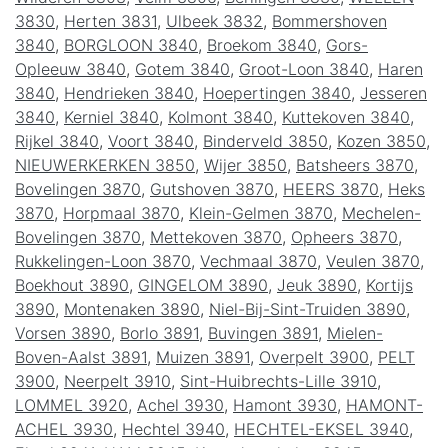
3830
,
Herten 3831
,
Ulbeek 3832
,
Bommershoven
3840
,
BORGLOON 3840
,
Broekom 3840
,
Gors-
Opleeuw 3840
,
Gotem 3840
,
Groot-Loon 3840
,
Haren
3840
,
Hendrieken 3840
,
Hoepertingen 3840
,
Jesseren
3840
,
Kerniel 3840
,
Kolmont 3840
,
Kuttekoven 3840
,
Rijkel 3840
,
Voort 3840
,
Binderveld 3850
,
Kozen 3850
,
NIEUWERKERKEN 3850
,
Wijer 3850
,
Batsheers 3870
,
Bovelingen 3870
,
Gutshoven 3870
,
HEERS 3870
,
Heks
3870
,
Horpmaal 3870
,
Klein-Gelmen 3870
,
Mechelen-
Bovelingen 3870
,
Mettekoven 3870
,
Opheers 3870
,
Rukkelingen-Loon 3870
,
Vechmaal 3870
,
Veulen 3870
,
Boekhout 3890
,
GINGELOM 3890
,
Jeuk 3890
,
Kortijs
3890
,
Montenaken 3890
,
Niel-Bij-Sint-Truiden 3890
,
Vorsen 3890
,
Borlo 3891
,
Buvingen 3891
,
Mielen-
Boven-Aalst 3891
,
Muizen 3891
,
Overpelt 3900
,
PELT
3900
,
Neerpelt 3910
,
Sint-Huibrechts-Lille 3910
,
LOMMEL 3920
,
Achel 3930
,
Hamont 3930
,
HAMONT-
ACHEL 3930
,
Hechtel 3940
,
HECHTEL-EKSEL 3940
,