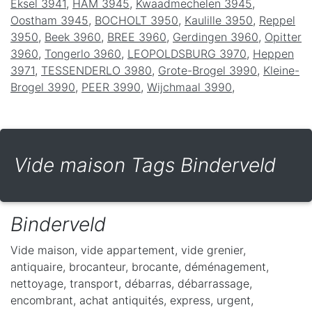
Eksel 3941
,
HAM 3945
,
Kwaadmechelen 3945
,
Oostham 3945
,
BOCHOLT 3950
,
Kaulille 3950
,
Reppel
3950
,
Beek 3960
,
BREE 3960
,
Gerdingen 3960
,
Opitter
3960
,
Tongerlo 3960
,
LEOPOLDSBURG 3970
,
Heppen
3971
,
TESSENDERLO 3980
,
Grote-Brogel 3990
,
Kleine-
Brogel 3990
,
PEER 3990
,
Wijchmaal 3990
,
Vide maison Tags Binderveld
Binderveld
Vide maison, vide appartement, vide grenier,
antiquaire, brocanteur, brocante, déménagement,
nettoyage, transport, débarras, débarrassage,
encombrant, achat antiquités, express, urgent,