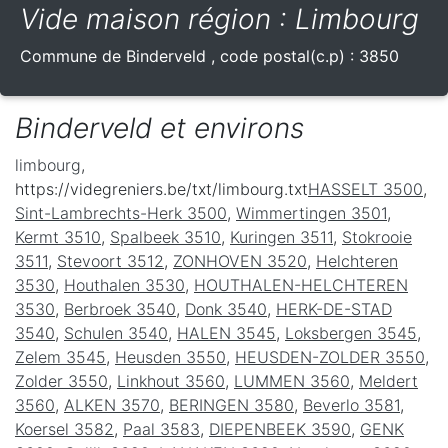
Vide maison région : Limbourg
Commune de
Binderveld
, code postal(c.p) :
3850
Binderveld et environs
limbourg
,
https://videgreniers.be/txt/limbourg.txt
HASSELT 3500
,
Sint-Lambrechts-Herk 3500
,
Wimmertingen 3501
,
Kermt 3510
,
Spalbeek 3510
,
Kuringen 3511
,
Stokrooie
3511
,
Stevoort 3512
,
ZONHOVEN 3520
,
Helchteren
3530
,
Houthalen 3530
,
HOUTHALEN-HELCHTEREN
3530
,
Berbroek 3540
,
Donk 3540
,
HERK-DE-STAD
3540
,
Schulen 3540
,
HALEN 3545
,
Loksbergen 3545
,
Zelem 3545
,
Heusden 3550
,
HEUSDEN-ZOLDER 3550
,
Zolder 3550
,
Linkhout 3560
,
LUMMEN 3560
,
Meldert
3560
,
ALKEN 3570
,
BERINGEN 3580
,
Beverlo 3581
,
Koersel 3582
,
Paal 3583
,
DIEPENBEEK 3590
,
GENK