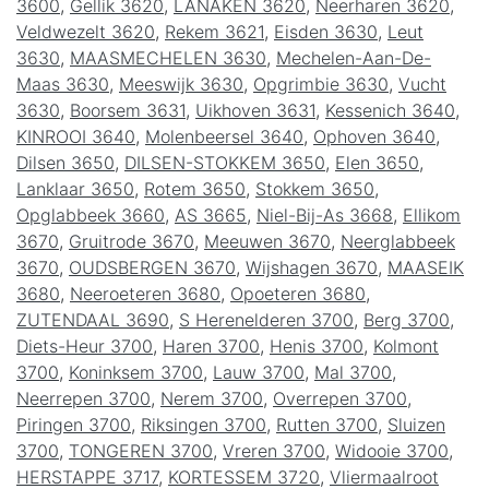
3600
,
Gellik 3620
,
LANAKEN 3620
,
Neerharen 3620
,
Veldwezelt 3620
,
Rekem 3621
,
Eisden 3630
,
Leut
3630
,
MAASMECHELEN 3630
,
Mechelen-Aan-De-
Maas 3630
,
Meeswijk 3630
,
Opgrimbie 3630
,
Vucht
3630
,
Boorsem 3631
,
Uikhoven 3631
,
Kessenich 3640
,
KINROOI 3640
,
Molenbeersel 3640
,
Ophoven 3640
,
Dilsen 3650
,
DILSEN-STOKKEM 3650
,
Elen 3650
,
Lanklaar 3650
,
Rotem 3650
,
Stokkem 3650
,
Opglabbeek 3660
,
AS 3665
,
Niel-Bij-As 3668
,
Ellikom
3670
,
Gruitrode 3670
,
Meeuwen 3670
,
Neerglabbeek
3670
,
OUDSBERGEN 3670
,
Wijshagen 3670
,
MAASEIK
3680
,
Neeroeteren 3680
,
Opoeteren 3680
,
ZUTENDAAL 3690
,
S Herenelderen 3700
,
Berg 3700
,
Diets-Heur 3700
,
Haren 3700
,
Henis 3700
,
Kolmont
3700
,
Koninksem 3700
,
Lauw 3700
,
Mal 3700
,
Neerrepen 3700
,
Nerem 3700
,
Overrepen 3700
,
Piringen 3700
,
Riksingen 3700
,
Rutten 3700
,
Sluizen
3700
,
TONGEREN 3700
,
Vreren 3700
,
Widooie 3700
,
HERSTAPPE 3717
,
KORTESSEM 3720
,
Vliermaalroot