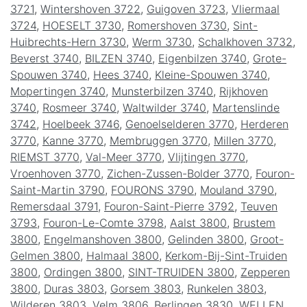
3721
,
Wintershoven 3722
,
Guigoven 3723
,
Vliermaal
3724
,
HOESELT 3730
,
Romershoven 3730
,
Sint-
Huibrechts-Hern 3730
,
Werm 3730
,
Schalkhoven 3732
,
Beverst 3740
,
BILZEN 3740
,
Eigenbilzen 3740
,
Grote-
Spouwen 3740
,
Hees 3740
,
Kleine-Spouwen 3740
,
Mopertingen 3740
,
Munsterbilzen 3740
,
Rijkhoven
3740
,
Rosmeer 3740
,
Waltwilder 3740
,
Martenslinde
3742
,
Hoelbeek 3746
,
Genoelselderen 3770
,
Herderen
3770
,
Kanne 3770
,
Membruggen 3770
,
Millen 3770
,
RIEMST 3770
,
Val-Meer 3770
,
Vlijtingen 3770
,
Vroenhoven 3770
,
Zichen-Zussen-Bolder 3770
,
Fouron-
Saint-Martin 3790
,
FOURONS 3790
,
Mouland 3790
,
Remersdaal 3791
,
Fouron-Saint-Pierre 3792
,
Teuven
3793
,
Fouron-Le-Comte 3798
,
Aalst 3800
,
Brustem
3800
,
Engelmanshoven 3800
,
Gelinden 3800
,
Groot-
Gelmen 3800
,
Halmaal 3800
,
Kerkom-Bij-Sint-Truiden
3800
,
Ordingen 3800
,
SINT-TRUIDEN 3800
,
Zepperen
3800
,
Duras 3803
,
Gorsem 3803
,
Runkelen 3803
,
Wilderen 3803
,
Velm 3806
,
Berlingen 3830
,
WELLEN