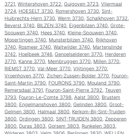
3721
,
Wintershoven 3722
,
Guigoven 3723
,
Vliermaal
3724
,
HOESELT 3730
,
Romershoven 3730
,
Sint-
Huibrechts-Hern 3730
,
Werm 3730
,
Schalkhoven 3732
,
Beverst 3740
,
BILZEN 3740
,
Eigenbilzen 3740
,
Grote-
Spouwen 3740
,
Hees 3740
,
Kleine-Spouwen 3740
,
Mopertingen 3740
,
Munsterbilzen 3740
,
Rijkhoven
3740
,
Rosmeer 3740
,
Waltwilder 3740
,
Martenslinde
3742
,
Hoelbeek 3746
,
Genoelselderen 3770
,
Herderen
3770
,
Kanne 3770
,
Membruggen 3770
,
Millen 3770
,
RIEMST 3770
,
Val-Meer 3770
,
Vlijtingen 3770
,
Vroenhoven 3770
,
Zichen-Zussen-Bolder 3770
,
Fouron-
Saint-Martin 3790
,
FOURONS 3790
,
Mouland 3790
,
Remersdaal 3791
,
Fouron-Saint-Pierre 3792
,
Teuven
3793
,
Fouron-Le-Comte 3798
,
Aalst 3800
,
Brustem
3800
,
Engelmanshoven 3800
,
Gelinden 3800
,
Groot-
Gelmen 3800
,
Halmaal 3800
,
Kerkom-Bij-Sint-Truiden
3800
,
Ordingen 3800
,
SINT-TRUIDEN 3800
,
Zepperen
3800
,
Duras 3803
,
Gorsem 3803
,
Runkelen 3803
,
Wilderen 3803
,
Velm 3806
,
Berlingen 3830
,
WELLEN