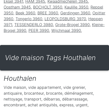
Eksel 3941
,
HAM 3945
,
Kwaadmechelen 3945
,
Oostham 3945
,
BOCHOLT 3950
,
Kaulille 3950
,
Reppel
3950
,
Beek 3960
,
BREE 3960
,
Gerdingen 3960
,
Opitter
3960
,
Tongerlo 3960
,
LEOPOLDSBURG 3970
,
Heppen
3971
,
TESSENDERLO 3980
,
Grote-Brogel 3990
,
Kleine-
Brogel 3990
,
PEER 3990
,
Wijchmaal 3990
,
Vide maison Tags Houthalen
Houthalen
Vide maison, vide appartement, vide grenier,
antiquaire, brocanteur, brocante, déménagement,
nettoyage, transport, débarras, débarrassage,
encombrant, achat antiquités, express, urgent,