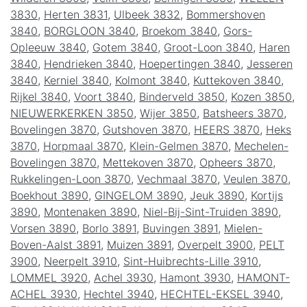
3830
,
Herten 3831
,
Ulbeek 3832
,
Bommershoven
3840
,
BORGLOON 3840
,
Broekom 3840
,
Gors-
Opleeuw 3840
,
Gotem 3840
,
Groot-Loon 3840
,
Haren
3840
,
Hendrieken 3840
,
Hoepertingen 3840
,
Jesseren
3840
,
Kerniel 3840
,
Kolmont 3840
,
Kuttekoven 3840
,
Rijkel 3840
,
Voort 3840
,
Binderveld 3850
,
Kozen 3850
,
NIEUWERKERKEN 3850
,
Wijer 3850
,
Batsheers 3870
,
Bovelingen 3870
,
Gutshoven 3870
,
HEERS 3870
,
Heks
3870
,
Horpmaal 3870
,
Klein-Gelmen 3870
,
Mechelen-
Bovelingen 3870
,
Mettekoven 3870
,
Opheers 3870
,
Rukkelingen-Loon 3870
,
Vechmaal 3870
,
Veulen 3870
,
Boekhout 3890
,
GINGELOM 3890
,
Jeuk 3890
,
Kortijs
3890
,
Montenaken 3890
,
Niel-Bij-Sint-Truiden 3890
,
Vorsen 3890
,
Borlo 3891
,
Buvingen 3891
,
Mielen-
Boven-Aalst 3891
,
Muizen 3891
,
Overpelt 3900
,
PELT
3900
,
Neerpelt 3910
,
Sint-Huibrechts-Lille 3910
,
LOMMEL 3920
,
Achel 3930
,
Hamont 3930
,
HAMONT-
ACHEL 3930
,
Hechtel 3940
,
HECHTEL-EKSEL 3940
,