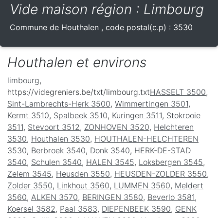
Vide maison région : Limbourg
Commune de
Houthalen
, code postal(c.p) :
3530
Houthalen et environs
limbourg
,
https://videgreniers.be/txt/limbourg.txt
HASSELT 3500
,
Sint-Lambrechts-Herk 3500
,
Wimmertingen 3501
,
Kermt 3510
,
Spalbeek 3510
,
Kuringen 3511
,
Stokrooie
3511
,
Stevoort 3512
,
ZONHOVEN 3520
,
Helchteren
3530
,
Houthalen 3530
,
HOUTHALEN-HELCHTEREN
3530
,
Berbroek 3540
,
Donk 3540
,
HERK-DE-STAD
3540
,
Schulen 3540
,
HALEN 3545
,
Loksbergen 3545
,
Zelem 3545
,
Heusden 3550
,
HEUSDEN-ZOLDER 3550
,
Zolder 3550
,
Linkhout 3560
,
LUMMEN 3560
,
Meldert
3560
,
ALKEN 3570
,
BERINGEN 3580
,
Beverlo 3581
,
Koersel 3582
,
Paal 3583
,
DIEPENBEEK 3590
,
GENK