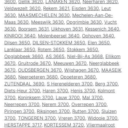
3600
,
Gellik 3620
,
LANAKEN 3620
,
Neerharen 3620
,
Veldwezelt 3620
,
Rekem 3621
,
Eisden 3630
,
Leut
3630
,
MAASMECHELEN 3630
,
Mechelen-Aan-De-
Maas 3630
,
Meeswijk 3630
,
Opgrimbie 3630
,
Vucht
3630
,
Boorsem 3631
,
Uikhoven 3631
,
Kessenich 3640
,
KINROOI 3640
,
Molenbeersel 3640
,
Ophoven 3640
,
Dilsen 3650
,
DILSEN-STOKKEM 3650
,
Elen 3650
,
Lanklaar 3650
,
Rotem 3650
,
Stokkem 3650
,
Opglabbeek 3660
,
AS 3665
,
Niel-Bij-As 3668
,
Ellikom
3670
,
Gruitrode 3670
,
Meeuwen 3670
,
Neerglabbeek
3670
,
OUDSBERGEN 3670
,
Wijshagen 3670
,
MAASEIK
3680
,
Neeroeteren 3680
,
Opoeteren 3680
,
ZUTENDAAL 3690
,
S Herenelderen 3700
,
Berg 3700
,
Diets-Heur 3700
,
Haren 3700
,
Henis 3700
,
Kolmont
3700
,
Koninksem 3700
,
Lauw 3700
,
Mal 3700
,
Neerrepen 3700
,
Nerem 3700
,
Overrepen 3700
,
Piringen 3700
,
Riksingen 3700
,
Rutten 3700
,
Sluizen
3700
,
TONGEREN 3700
,
Vreren 3700
,
Widooie 3700
,
HERSTAPPE 3717
,
KORTESSEM 3720
,
Vliermaalroot