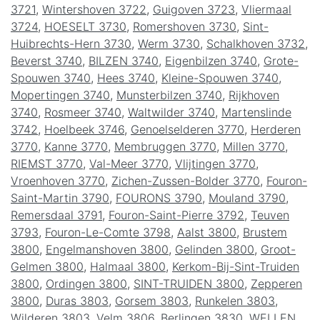
3721
,
Wintershoven 3722
,
Guigoven 3723
,
Vliermaal
3724
,
HOESELT 3730
,
Romershoven 3730
,
Sint-
Huibrechts-Hern 3730
,
Werm 3730
,
Schalkhoven 3732
,
Beverst 3740
,
BILZEN 3740
,
Eigenbilzen 3740
,
Grote-
Spouwen 3740
,
Hees 3740
,
Kleine-Spouwen 3740
,
Mopertingen 3740
,
Munsterbilzen 3740
,
Rijkhoven
3740
,
Rosmeer 3740
,
Waltwilder 3740
,
Martenslinde
3742
,
Hoelbeek 3746
,
Genoelselderen 3770
,
Herderen
3770
,
Kanne 3770
,
Membruggen 3770
,
Millen 3770
,
RIEMST 3770
,
Val-Meer 3770
,
Vlijtingen 3770
,
Vroenhoven 3770
,
Zichen-Zussen-Bolder 3770
,
Fouron-
Saint-Martin 3790
,
FOURONS 3790
,
Mouland 3790
,
Remersdaal 3791
,
Fouron-Saint-Pierre 3792
,
Teuven
3793
,
Fouron-Le-Comte 3798
,
Aalst 3800
,
Brustem
3800
,
Engelmanshoven 3800
,
Gelinden 3800
,
Groot-
Gelmen 3800
,
Halmaal 3800
,
Kerkom-Bij-Sint-Truiden
3800
,
Ordingen 3800
,
SINT-TRUIDEN 3800
,
Zepperen
3800
,
Duras 3803
,
Gorsem 3803
,
Runkelen 3803
,
Wilderen 3803
,
Velm 3806
,
Berlingen 3830
,
WELLEN