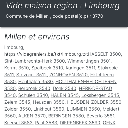
Vide maison région : Limbourg
Commune de
Millen
, code postal(c.p) :
3770
Millen et environs
limbourg
,
https://videgreniers.be/txt/limbourg.txt
HASSELT 3500
,
Sint-Lambrechts-Herk 3500
,
Wimmertingen 3501
,
Kermt 3510
,
Spalbeek 3510
,
Kuringen 3511
,
Stokrooie
3511
,
Stevoort 3512
,
ZONHOVEN 3520
,
Helchteren
3530
,
Houthalen 3530
,
HOUTHALEN-HELCHTEREN
3530
,
Berbroek 3540
,
Donk 3540
,
HERK-DE-STAD
3540
,
Schulen 3540
,
HALEN 3545
,
Loksbergen 3545
,
Zelem 3545
,
Heusden 3550
,
HEUSDEN-ZOLDER 3550
,
Zolder 3550
,
Linkhout 3560
,
LUMMEN 3560
,
Meldert
3560
,
ALKEN 3570
,
BERINGEN 3580
,
Beverlo 3581
,
Koersel 3582
,
Paal 3583
,
DIEPENBEEK 3590
,
GENK