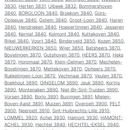
3830
,
Herten 3831
,
Ulbeek 3832
,
Bommershoven
3840
,
BORGLOON 3840
,
Broekom 3840
,
Gors-
Opleeuw 3840
,
Gotem 3840
,
Groot-Loon 3840
,
Haren
3840
,
Hendrieken 3840
,
Hoepertingen 3840
,
Jesseren
3840
,
Kerniel 3840
,
Kolmont 3840
,
Kuttekoven 3840
,
Rijkel 3840
,
Voort 3840
,
Binderveld 3850
,
Kozen 3850
,
NIEUWERKERKEN 3850
,
Wijer 3850
,
Batsheers 3870
,
Bovelingen 3870
,
Gutshoven 3870
,
HEERS 3870
,
Heks
3870
,
Horpmaal 3870
,
Klein-Gelmen 3870
,
Mechelen-
Bovelingen 3870
,
Mettekoven 3870
,
Opheers 3870
,
Rukkelingen-Loon 3870
,
Vechmaal 3870
,
Veulen 3870
,
Boekhout 3890
,
GINGELOM 3890
,
Jeuk 3890
,
Kortijs
3890
,
Montenaken 3890
,
Niel-Bij-Sint-Truiden 3890
,
Vorsen 3890
,
Borlo 3891
,
Buvingen 3891
,
Mielen-
Boven-Aalst 3891
,
Muizen 3891
,
Overpelt 3900
,
PELT
3900
,
Neerpelt 3910
,
Sint-Huibrechts-Lille 3910
,
LOMMEL 3920
,
Achel 3930
,
Hamont 3930
,
HAMONT-
ACHEL 3930
,
Hechtel 3940
,
HECHTEL-EKSEL 3940
,