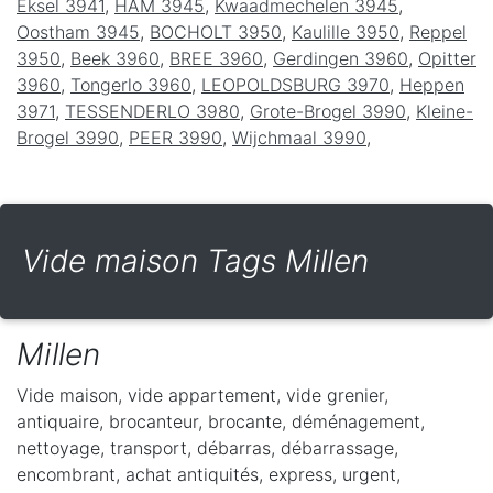
Eksel 3941
,
HAM 3945
,
Kwaadmechelen 3945
,
Oostham 3945
,
BOCHOLT 3950
,
Kaulille 3950
,
Reppel
3950
,
Beek 3960
,
BREE 3960
,
Gerdingen 3960
,
Opitter
3960
,
Tongerlo 3960
,
LEOPOLDSBURG 3970
,
Heppen
3971
,
TESSENDERLO 3980
,
Grote-Brogel 3990
,
Kleine-
Brogel 3990
,
PEER 3990
,
Wijchmaal 3990
,
Vide maison Tags Millen
Millen
Vide maison, vide appartement, vide grenier,
antiquaire, brocanteur, brocante, déménagement,
nettoyage, transport, débarras, débarrassage,
encombrant, achat antiquités, express, urgent,