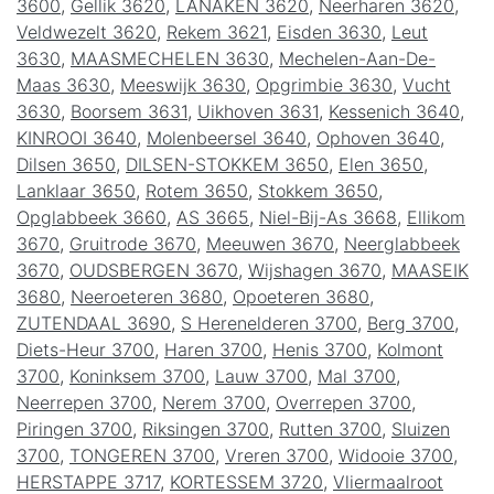
3600
,
Gellik 3620
,
LANAKEN 3620
,
Neerharen 3620
,
Veldwezelt 3620
,
Rekem 3621
,
Eisden 3630
,
Leut
3630
,
MAASMECHELEN 3630
,
Mechelen-Aan-De-
Maas 3630
,
Meeswijk 3630
,
Opgrimbie 3630
,
Vucht
3630
,
Boorsem 3631
,
Uikhoven 3631
,
Kessenich 3640
,
KINROOI 3640
,
Molenbeersel 3640
,
Ophoven 3640
,
Dilsen 3650
,
DILSEN-STOKKEM 3650
,
Elen 3650
,
Lanklaar 3650
,
Rotem 3650
,
Stokkem 3650
,
Opglabbeek 3660
,
AS 3665
,
Niel-Bij-As 3668
,
Ellikom
3670
,
Gruitrode 3670
,
Meeuwen 3670
,
Neerglabbeek
3670
,
OUDSBERGEN 3670
,
Wijshagen 3670
,
MAASEIK
3680
,
Neeroeteren 3680
,
Opoeteren 3680
,
ZUTENDAAL 3690
,
S Herenelderen 3700
,
Berg 3700
,
Diets-Heur 3700
,
Haren 3700
,
Henis 3700
,
Kolmont
3700
,
Koninksem 3700
,
Lauw 3700
,
Mal 3700
,
Neerrepen 3700
,
Nerem 3700
,
Overrepen 3700
,
Piringen 3700
,
Riksingen 3700
,
Rutten 3700
,
Sluizen
3700
,
TONGEREN 3700
,
Vreren 3700
,
Widooie 3700
,
HERSTAPPE 3717
,
KORTESSEM 3720
,
Vliermaalroot