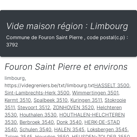
Vide maison région : Limbourg
Commune de
Fouron Saint Pierre
, code postal(c.p) :
3792
Fouron Saint Pierre et environs
limbourg
,
https://videgreniers.be/txt/limbourg.txt
HASSELT 3500
,
Sint-Lambrechts-Herk 3500
,
Wimmertingen 3501
,
Kermt 3510
,
Spalbeek 3510
,
Kuringen 3511
,
Stokrooie
3511
,
Stevoort 3512
,
ZONHOVEN 3520
,
Helchteren
3530
,
Houthalen 3530
,
HOUTHALEN-HELCHTEREN
3530
,
Berbroek 3540
,
Donk 3540
,
HERK-DE-STAD
3540
,
Schulen 3540
,
HALEN 3545
,
Loksbergen 3545
,
Zelem 3545
,
Heusden 3550
,
HEUSDEN-ZOLDER 3550
,