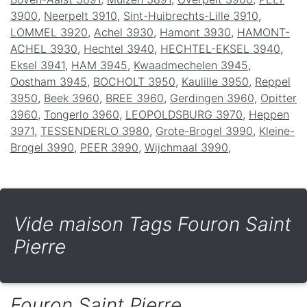
3900
,
Neerpelt 3910
,
Sint-Huibrechts-Lille 3910
,
LOMMEL 3920
,
Achel 3930
,
Hamont 3930
,
HAMONT-
ACHEL 3930
,
Hechtel 3940
,
HECHTEL-EKSEL 3940
,
Eksel 3941
,
HAM 3945
,
Kwaadmechelen 3945
,
Oostham 3945
,
BOCHOLT 3950
,
Kaulille 3950
,
Reppel
3950
,
Beek 3960
,
BREE 3960
,
Gerdingen 3960
,
Opitter
3960
,
Tongerlo 3960
,
LEOPOLDSBURG 3970
,
Heppen
3971
,
TESSENDERLO 3980
,
Grote-Brogel 3990
,
Kleine-
Brogel 3990
,
PEER 3990
,
Wijchmaal 3990
,
Vide maison Tags Fouron Saint
Pierre
Fouron Saint Pierre