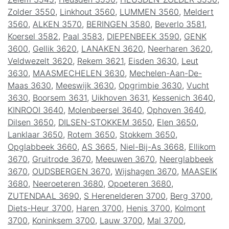
Zolder 3550
,
Linkhout 3560
,
LUMMEN 3560
,
Meldert
3560
,
ALKEN 3570
,
BERINGEN 3580
,
Beverlo 3581
,
Koersel 3582
,
Paal 3583
,
DIEPENBEEK 3590
,
GENK
3600
,
Gellik 3620
,
LANAKEN 3620
,
Neerharen 3620
,
Veldwezelt 3620
,
Rekem 3621
,
Eisden 3630
,
Leut
3630
,
MAASMECHELEN 3630
,
Mechelen-Aan-De-
Maas 3630
,
Meeswijk 3630
,
Opgrimbie 3630
,
Vucht
3630
,
Boorsem 3631
,
Uikhoven 3631
,
Kessenich 3640
,
KINROOI 3640
,
Molenbeersel 3640
,
Ophoven 3640
,
Dilsen 3650
,
DILSEN-STOKKEM 3650
,
Elen 3650
,
Lanklaar 3650
,
Rotem 3650
,
Stokkem 3650
,
Opglabbeek 3660
,
AS 3665
,
Niel-Bij-As 3668
,
Ellikom
3670
,
Gruitrode 3670
,
Meeuwen 3670
,
Neerglabbeek
3670
,
OUDSBERGEN 3670
,
Wijshagen 3670
,
MAASEIK
3680
,
Neeroeteren 3680
,
Opoeteren 3680
,
ZUTENDAAL 3690
,
S Herenelderen 3700
,
Berg 3700
,
Diets-Heur 3700
,
Haren 3700
,
Henis 3700
,
Kolmont
3700
,
Koninksem 3700
,
Lauw 3700
,
Mal 3700
,