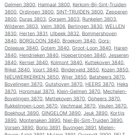
Gelmen 3800
,
Halmaal 3800
,
Kerkom-Bij-Sint-Truiden
3800
,
Ordingen 3800
,
SINT-TRUIDEN 3800
,
Zepperen
3800
,
Duras 3803
,
Gorsem 3803
,
Runkelen 3803
,
Wilderen 3803
,
Velm 3806
,
Berlingen 3830
,
WELLEN
3830
,
Herten 3831
,
Ulbeek 3832
,
Bommershoven
3840
,
BORGLOON 3840
,
Broekom 3840
,
Gors-
Opleeuw 3840
,
Gotem 3840
,
Groot-Loon 3840
,
Haren
3840
,
Hendrieken 3840
,
Hoepertingen 3840
,
Jesseren
3840
,
Kerniel 3840
,
Kolmont 3840
,
Kuttekoven 3840
,
Rijkel 3840
,
Voort 3840
,
Binderveld 3850
,
Kozen 3850
,
NIEUWERKERKEN 3850
,
Wijer 3850
,
Batsheers 3870
,
Bovelingen 3870
,
Gutshoven 3870
,
HEERS 3870
,
Heks
3870
,
Horpmaal 3870
,
Klein-Gelmen 3870
,
Mechelen-
Bovelingen 3870
,
Mettekoven 3870
,
Opheers 3870
,
Rukkelingen-Loon 3870
,
Vechmaal 3870
,
Veulen 3870
,
Boekhout 3890
,
GINGELOM 3890
,
Jeuk 3890
,
Kortijs
3890
,
Montenaken 3890
,
Niel-Bij-Sint-Truiden 3890
,
Vorsen 3890
,
Borlo 3891
,
Buvingen 3891
,
Mielen-
Boven-Aalst 3891
,
Muizen 3891
,
Overpelt 3900
,
PELT