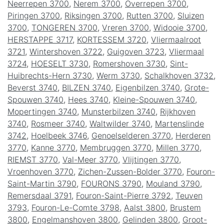
Neerrepen 3700
,
Nerem 3700
,
Overrepen 3700
,
Piringen 3700
,
Riksingen 3700
,
Rutten 3700
,
Sluizen
3700
,
TONGEREN 3700
,
Vreren 3700
,
Widooie 3700
,
HERSTAPPE 3717
,
KORTESSEM 3720
,
Vliermaalroot
3721
,
Wintershoven 3722
,
Guigoven 3723
,
Vliermaal
3724
,
HOESELT 3730
,
Romershoven 3730
,
Sint-
Huibrechts-Hern 3730
,
Werm 3730
,
Schalkhoven 3732
,
Beverst 3740
,
BILZEN 3740
,
Eigenbilzen 3740
,
Grote-
Spouwen 3740
,
Hees 3740
,
Kleine-Spouwen 3740
,
Mopertingen 3740
,
Munsterbilzen 3740
,
Rijkhoven
3740
,
Rosmeer 3740
,
Waltwilder 3740
,
Martenslinde
3742
,
Hoelbeek 3746
,
Genoelselderen 3770
,
Herderen
3770
,
Kanne 3770
,
Membruggen 3770
,
Millen 3770
,
RIEMST 3770
,
Val-Meer 3770
,
Vlijtingen 3770
,
Vroenhoven 3770
,
Zichen-Zussen-Bolder 3770
,
Fouron-
Saint-Martin 3790
,
FOURONS 3790
,
Mouland 3790
,
Remersdaal 3791
,
Fouron-Saint-Pierre 3792
,
Teuven
3793
,
Fouron-Le-Comte 3798
,
Aalst 3800
,
Brustem
3800
,
Engelmanshoven 3800
,
Gelinden 3800
,
Groot-