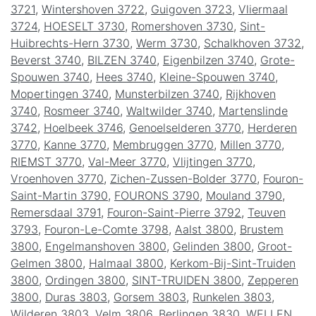
3721
,
Wintershoven 3722
,
Guigoven 3723
,
Vliermaal
3724
,
HOESELT 3730
,
Romershoven 3730
,
Sint-
Huibrechts-Hern 3730
,
Werm 3730
,
Schalkhoven 3732
,
Beverst 3740
,
BILZEN 3740
,
Eigenbilzen 3740
,
Grote-
Spouwen 3740
,
Hees 3740
,
Kleine-Spouwen 3740
,
Mopertingen 3740
,
Munsterbilzen 3740
,
Rijkhoven
3740
,
Rosmeer 3740
,
Waltwilder 3740
,
Martenslinde
3742
,
Hoelbeek 3746
,
Genoelselderen 3770
,
Herderen
3770
,
Kanne 3770
,
Membruggen 3770
,
Millen 3770
,
RIEMST 3770
,
Val-Meer 3770
,
Vlijtingen 3770
,
Vroenhoven 3770
,
Zichen-Zussen-Bolder 3770
,
Fouron-
Saint-Martin 3790
,
FOURONS 3790
,
Mouland 3790
,
Remersdaal 3791
,
Fouron-Saint-Pierre 3792
,
Teuven
3793
,
Fouron-Le-Comte 3798
,
Aalst 3800
,
Brustem
3800
,
Engelmanshoven 3800
,
Gelinden 3800
,
Groot-
Gelmen 3800
,
Halmaal 3800
,
Kerkom-Bij-Sint-Truiden
3800
,
Ordingen 3800
,
SINT-TRUIDEN 3800
,
Zepperen
3800
,
Duras 3803
,
Gorsem 3803
,
Runkelen 3803
,
Wilderen 3803
,
Velm 3806
,
Berlingen 3830
,
WELLEN