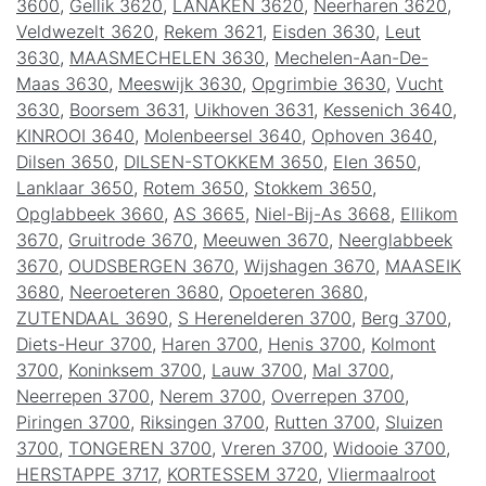
3600
,
Gellik 3620
,
LANAKEN 3620
,
Neerharen 3620
,
Veldwezelt 3620
,
Rekem 3621
,
Eisden 3630
,
Leut
3630
,
MAASMECHELEN 3630
,
Mechelen-Aan-De-
Maas 3630
,
Meeswijk 3630
,
Opgrimbie 3630
,
Vucht
3630
,
Boorsem 3631
,
Uikhoven 3631
,
Kessenich 3640
,
KINROOI 3640
,
Molenbeersel 3640
,
Ophoven 3640
,
Dilsen 3650
,
DILSEN-STOKKEM 3650
,
Elen 3650
,
Lanklaar 3650
,
Rotem 3650
,
Stokkem 3650
,
Opglabbeek 3660
,
AS 3665
,
Niel-Bij-As 3668
,
Ellikom
3670
,
Gruitrode 3670
,
Meeuwen 3670
,
Neerglabbeek
3670
,
OUDSBERGEN 3670
,
Wijshagen 3670
,
MAASEIK
3680
,
Neeroeteren 3680
,
Opoeteren 3680
,
ZUTENDAAL 3690
,
S Herenelderen 3700
,
Berg 3700
,
Diets-Heur 3700
,
Haren 3700
,
Henis 3700
,
Kolmont
3700
,
Koninksem 3700
,
Lauw 3700
,
Mal 3700
,
Neerrepen 3700
,
Nerem 3700
,
Overrepen 3700
,
Piringen 3700
,
Riksingen 3700
,
Rutten 3700
,
Sluizen
3700
,
TONGEREN 3700
,
Vreren 3700
,
Widooie 3700
,
HERSTAPPE 3717
,
KORTESSEM 3720
,
Vliermaalroot