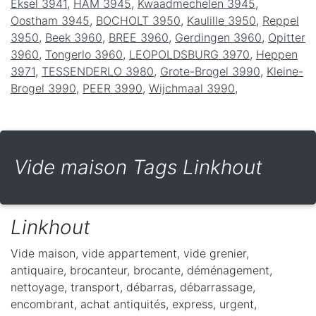
Eksel 3941
,
HAM 3945
,
Kwaadmechelen 3945
,
Oostham 3945
,
BOCHOLT 3950
,
Kaulille 3950
,
Reppel
3950
,
Beek 3960
,
BREE 3960
,
Gerdingen 3960
,
Opitter
3960
,
Tongerlo 3960
,
LEOPOLDSBURG 3970
,
Heppen
3971
,
TESSENDERLO 3980
,
Grote-Brogel 3990
,
Kleine-
Brogel 3990
,
PEER 3990
,
Wijchmaal 3990
,
Vide maison Tags Linkhout
Linkhout
Vide maison, vide appartement, vide grenier,
antiquaire, brocanteur, brocante, déménagement,
nettoyage, transport, débarras, débarrassage,
encombrant, achat antiquités, express, urgent,