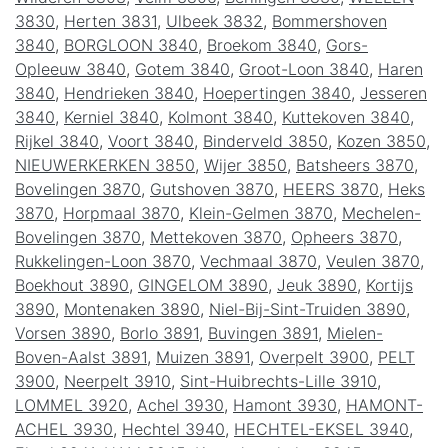
3830
,
Herten 3831
,
Ulbeek 3832
,
Bommershoven
3840
,
BORGLOON 3840
,
Broekom 3840
,
Gors-
Opleeuw 3840
,
Gotem 3840
,
Groot-Loon 3840
,
Haren
3840
,
Hendrieken 3840
,
Hoepertingen 3840
,
Jesseren
3840
,
Kerniel 3840
,
Kolmont 3840
,
Kuttekoven 3840
,
Rijkel 3840
,
Voort 3840
,
Binderveld 3850
,
Kozen 3850
,
NIEUWERKERKEN 3850
,
Wijer 3850
,
Batsheers 3870
,
Bovelingen 3870
,
Gutshoven 3870
,
HEERS 3870
,
Heks
3870
,
Horpmaal 3870
,
Klein-Gelmen 3870
,
Mechelen-
Bovelingen 3870
,
Mettekoven 3870
,
Opheers 3870
,
Rukkelingen-Loon 3870
,
Vechmaal 3870
,
Veulen 3870
,
Boekhout 3890
,
GINGELOM 3890
,
Jeuk 3890
,
Kortijs
3890
,
Montenaken 3890
,
Niel-Bij-Sint-Truiden 3890
,
Vorsen 3890
,
Borlo 3891
,
Buvingen 3891
,
Mielen-
Boven-Aalst 3891
,
Muizen 3891
,
Overpelt 3900
,
PELT
3900
,
Neerpelt 3910
,
Sint-Huibrechts-Lille 3910
,
LOMMEL 3920
,
Achel 3930
,
Hamont 3930
,
HAMONT-
ACHEL 3930
,
Hechtel 3940
,
HECHTEL-EKSEL 3940
,