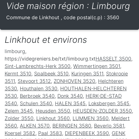
Vide maison région : Limbourg
Commune de
Linkhout
, code postal(c.p) :
3560
Linkhout et environs
limbourg
,
https://videgreniers.be/txt/limbourg.txt
HASSELT 3500
,
Sint-Lambrechts-Herk 3500
,
Wimmertingen 3501
,
Kermt 3510
,
Spalbeek 3510
,
Kuringen 3511
,
Stokrooie
3511
,
Stevoort 3512
,
ZONHOVEN 3520
,
Helchteren
3530
,
Houthalen 3530
,
HOUTHALEN-HELCHTEREN
3530
,
Berbroek 3540
,
Donk 3540
,
HERK-DE-STAD
3540
,
Schulen 3540
,
HALEN 3545
,
Loksbergen 3545
,
Zelem 3545
,
Heusden 3550
,
HEUSDEN-ZOLDER 3550
,
Zolder 3550
,
Linkhout 3560
,
LUMMEN 3560
,
Meldert
3560
,
ALKEN 3570
,
BERINGEN 3580
,
Beverlo 3581
,
Koersel 3582
,
Paal 3583
,
DIEPENBEEK 3590
,
GENK