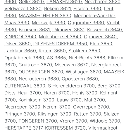
3600
,
Gellik 3620
,
LANAKEN 3620
,
Neerharen 3620
,
Veldwezelt 3620
,
Rekem 3621
,
Eisden 3630
,
Leut
3630
,
MAASMECHELEN 3630
,
Mechelen-Aan-De-
Maas 3630
,
Meeswijk 3630
,
Opgrimbie 3630
,
Vucht
3630
,
Boorsem 3631
,
Uikhoven 3631
,
Kessenich 3640
,
KINROOI 3640
,
Molenbeersel 3640
,
Ophoven 3640
,
Dilsen 3650
,
DILSEN-STOKKEM 3650
,
Elen 3650
,
Lanklaar 3650
,
Rotem 3650
,
Stokkem 3650
,
Opglabbeek 3660
,
AS 3665
,
Niel-Bij-As 3668
,
Ellikom
3670
,
Gruitrode 3670
,
Meeuwen 3670
,
Neerglabbeek
3670
,
OUDSBERGEN 3670
,
Wijshagen 3670
,
MAASEIK
3680
,
Neeroeteren 3680
,
Opoeteren 3680
,
ZUTENDAAL 3690
,
S Herenelderen 3700
,
Berg 3700
,
Diets-Heur 3700
,
Haren 3700
,
Henis 3700
,
Kolmont
3700
,
Koninksem 3700
,
Lauw 3700
,
Mal 3700
,
Neerrepen 3700
,
Nerem 3700
,
Overrepen 3700
,
Piringen 3700
,
Riksingen 3700
,
Rutten 3700
,
Sluizen
3700
,
TONGEREN 3700
,
Vreren 3700
,
Widooie 3700
,
HERSTAPPE 3717
,
KORTESSEM 3720
,
Vliermaalroot