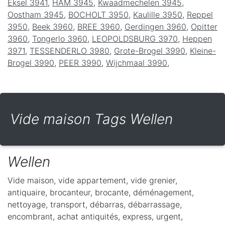
Eksel 3941
,
HAM 3945
,
Kwaadmechelen 3945
,
Oostham 3945
,
BOCHOLT 3950
,
Kaulille 3950
,
Reppel
3950
,
Beek 3960
,
BREE 3960
,
Gerdingen 3960
,
Opitter
3960
,
Tongerlo 3960
,
LEOPOLDSBURG 3970
,
Heppen
3971
,
TESSENDERLO 3980
,
Grote-Brogel 3990
,
Kleine-
Brogel 3990
,
PEER 3990
,
Wijchmaal 3990
,
Vide maison Tags Wellen
Wellen
Vide maison, vide appartement, vide grenier,
antiquaire, brocanteur, brocante, déménagement,
nettoyage, transport, débarras, débarrassage,
encombrant, achat antiquités, express, urgent,