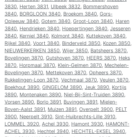
3830
,
Herten 3831
,
Ulbeek 3832
,
Bommershoven
3840
,
BORGLOON 3840
,
Broekom 3840
,
Gors-
Opleeuw 3840
,
Gotem 3840
,
Groot-Loon 3840
,
Haren
3840
,
Hendrieken 3840
,
Hoepertingen 3840
,
Jesseren
3840
,
Kerniel 3840
,
Kolmont 3840
,
Kuttekoven 3840
,
Rijkel 3840
,
Voort 3840
,
Binderveld 3850
,
Kozen 3850
,
NIEUWERKERKEN 3850
,
Wijer 3850
,
Batsheers 3870
,
Bovelingen 3870
,
Gutshoven 3870
,
HEERS 3870
,
Heks
3870
,
Horpmaal 3870
,
Klein-Gelmen 3870
,
Mechelen-
Bovelingen 3870
,
Mettekoven 3870
,
Opheers 3870
,
Rukkelingen-Loon 3870
,
Vechmaal 3870
,
Veulen 3870
,
Boekhout 3890
,
GINGELOM 3890
,
Jeuk 3890
,
Kortijs
3890
,
Montenaken 3890
,
Niel-Bij-Sint-Truiden 3890
,
Vorsen 3890
,
Borlo 3891
,
Buvingen 3891
,
Mielen-
Boven-Aalst 3891
,
Muizen 3891
,
Overpelt 3900
,
PELT
3900
,
Neerpelt 3910
,
Sint-Huibrechts-Lille 3910
,
LOMMEL 3920
,
Achel 3930
,
Hamont 3930
,
HAMONT-
ACHEL 3930
,
Hechtel 3940
,
HECHTEL-EKSEL 3940
,