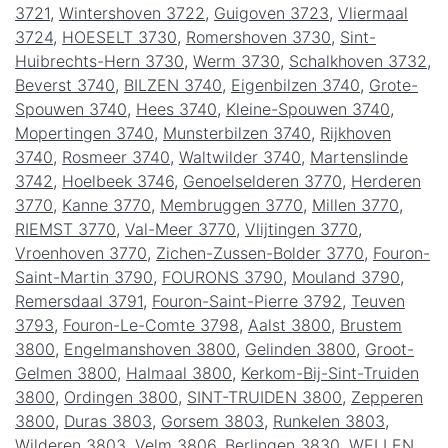
3721
,
Wintershoven 3722
,
Guigoven 3723
,
Vliermaal
3724
,
HOESELT 3730
,
Romershoven 3730
,
Sint-
Huibrechts-Hern 3730
,
Werm 3730
,
Schalkhoven 3732
,
Beverst 3740
,
BILZEN 3740
,
Eigenbilzen 3740
,
Grote-
Spouwen 3740
,
Hees 3740
,
Kleine-Spouwen 3740
,
Mopertingen 3740
,
Munsterbilzen 3740
,
Rijkhoven
3740
,
Rosmeer 3740
,
Waltwilder 3740
,
Martenslinde
3742
,
Hoelbeek 3746
,
Genoelselderen 3770
,
Herderen
3770
,
Kanne 3770
,
Membruggen 3770
,
Millen 3770
,
RIEMST 3770
,
Val-Meer 3770
,
Vlijtingen 3770
,
Vroenhoven 3770
,
Zichen-Zussen-Bolder 3770
,
Fouron-
Saint-Martin 3790
,
FOURONS 3790
,
Mouland 3790
,
Remersdaal 3791
,
Fouron-Saint-Pierre 3792
,
Teuven
3793
,
Fouron-Le-Comte 3798
,
Aalst 3800
,
Brustem
3800
,
Engelmanshoven 3800
,
Gelinden 3800
,
Groot-
Gelmen 3800
,
Halmaal 3800
,
Kerkom-Bij-Sint-Truiden
3800
,
Ordingen 3800
,
SINT-TRUIDEN 3800
,
Zepperen
3800
,
Duras 3803
,
Gorsem 3803
,
Runkelen 3803
,
Wilderen 3803
,
Velm 3806
,
Berlingen 3830
,
WELLEN