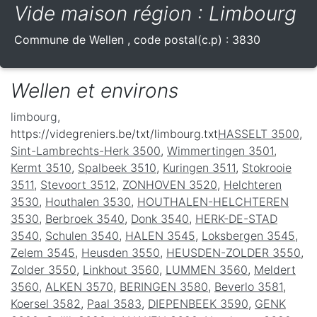
Vide maison région : Limbourg
Commune de
Wellen
, code postal(c.p) :
3830
Wellen et environs
limbourg
,
https://videgreniers.be/txt/limbourg.txt
HASSELT 3500
,
Sint-Lambrechts-Herk 3500
,
Wimmertingen 3501
,
Kermt 3510
,
Spalbeek 3510
,
Kuringen 3511
,
Stokrooie
3511
,
Stevoort 3512
,
ZONHOVEN 3520
,
Helchteren
3530
,
Houthalen 3530
,
HOUTHALEN-HELCHTEREN
3530
,
Berbroek 3540
,
Donk 3540
,
HERK-DE-STAD
3540
,
Schulen 3540
,
HALEN 3545
,
Loksbergen 3545
,
Zelem 3545
,
Heusden 3550
,
HEUSDEN-ZOLDER 3550
,
Zolder 3550
,
Linkhout 3560
,
LUMMEN 3560
,
Meldert
3560
,
ALKEN 3570
,
BERINGEN 3580
,
Beverlo 3581
,
Koersel 3582
,
Paal 3583
,
DIEPENBEEK 3590
,
GENK